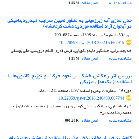
مشاهده مقاله
اصل مقاله
1.55 M
مدل سازی آب زیرزمینی به منظور تعیین ضرایب هیدرودینامیکی
در آبخوان آزاد (مطالعه موردی: دشت کرمانشاه)
دوره 50، شماره 3، مرداد 1398، صفحه
687-700
10.22059/ijswr.2018.258115.667915
خدیجه براتی، جهانگیر عابدی کوپایی، آرش آذری، الهام درویشی، علی یوسفی
مشاهده مقاله
اصل مقاله
1.21 M
بررسی اثر زهکشی خشک بر نحوه حرکت و توزیع کاتیون‌ها با
استفاده از یک مدل فیزیکی
دوره 49، شماره 6، بهمن و اسفند 1397، صفحه
1215-1225
10.22059/ijswr.2018.240499.667744
شهاب انصاری، جهانگیر عابدی کوپایی، بهروز مصطفی زاده، محمد شایان نژاد،
محمد رضا مصدقی*
مشاهده مقاله
اصل مقاله
801.28 K
کاهش تبخیر از مخازن ذخیره آب با استفاده از پوشش های شناور