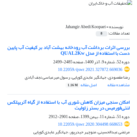
نویسنده =
Jahangir Abedi Koopaei
تعداد مقالات:
8
بررسی اثرات برداشت آب رودخانه بهشت آباد بر کیفیت آب پایین
دست با استفاده از مدل QUAL2Kw
دوره 52، شماره 9، آذر 1400، صفحه
2485-2499
10.22059/ijswr.2021.327872.669036
رضا مقصودی، جهانگیر عابدی کوپایی، رسول میرعباسی نجف آبادی
مشاهده مقاله
اصل مقاله
1.16 M
امکان سنجی میزان کاهش شوری آب با استفاده از گیاه آتریپلکس
لنتی‌فورمیس در بستر زئولیت
دوره 51، شماره 11، بهمن 1399، صفحه
2901-2912
10.22059/ijswr.2020.304498.668653
مرتضی عبدالحسینی، منوچهر حیدرپور، جهانگیر عابدی کوپایی