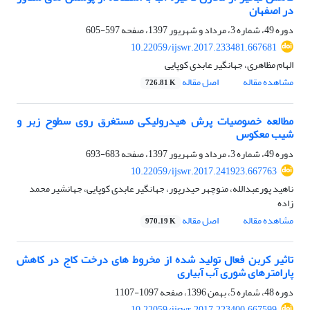
در اصفهان
دوره 49، شماره 3، مرداد و شهریور 1397، صفحه
597-605
10.22059/ijswr.2017.233481.667681
الهام مظاهری، جهانگیر عابدی کوپایی
مشاهده مقاله
اصل مقاله
726.81 K
مطالعه خصوصیات پرش هیدرولیکی مستغرق روی سطوح زبر و
شیب معکوس
دوره 49، شماره 3، مرداد و شهریور 1397، صفحه
683-693
10.22059/ijswr.2017.241923.667763
ناهید پورعبدالله، منوچهر حیدرپور، جهانگیر عابدی کوپایی، جهانشیر محمد
زاده
مشاهده مقاله
اصل مقاله
970.19 K
تاثیر کربن فعال تولید شده از مخروط های درخت کاج در کاهش
پارامترهای شوری آب آبیاری
دوره 48، شماره 5، بهمن 1396، صفحه
1097-1107
10.22059/ijswr.2017.223400.667599