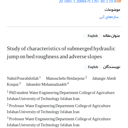
20.1001.1.2008479.1397.49.3.19.8
موضوعات
سازه‌های آبی
عنوان مقاله
English
Study of characteristics of submerged hydraulic
jump on bed roughness and adverse slopes
نویسندگان
English
1
2
Nahid Pourabdollah
Manouchehr Heidarpour
Jahangir Abedi
3
4
Koupai
Jahanshir Mohamadzadeh
1
PhD student, Water Engineering Department, College of Agriculture,
Isfahan University of Technology ,Isfahan, Iran.
2
Professor, Water Engineering Department, College of Agriculture,
Isfahan University of Technology, Isfahan, Iran
3
Professor, Water Engineering Department, College of Agriculture,
Isfahan University of Technology, Isfahan, Iran.