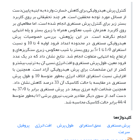
کنترل پرش هیدرولیکی برای کاهش خسارت وارده به ابنیه پایین‌دست
از مسائل مورد توجه محققین است. هر چند تحقیقاتی بر روی کاربرد
بستر زبر برای کنترل پرش مستغرق انجام شده است، اما مطالعه­ای بر
روی کاربرد همزمان شیب معکوس همراه با زبری بستر و پله انتهایی
انجام نگرفته است. در این پژوهش، بررسی خصوصیات پرش
هیدرولیکی مستغرق در محدوده اعداد فرود اولیه 4 تا 10 و نسبت
استغراق 1/0 تا 5/1 بر روی بستر با شیب معکوس، زبری سنگریزه­ای و
ارتفاع پله انتهایی متفاوت انجام شد. نتایج نشان داد که در یک عدد
فرود معین، طول پرش مستغرق و افت انرژی نسبی آن به ترتیب بیشتر و
کمتر از این مشخصات برای پرش هیدرولیکی آزاد است. همچنین با
افزایش نسبت استغراق اتلاف انرژی به‌طور متوسط 10 و طول پرش
مستغرق در مقایسه با حالت کلاسیک آن 33 درصد کاهش نشان داد.
همچنین ضخامت لایه مرزی بی­بعد در پرش مستغرق برابر با 37/0 به
دست آمد. از سوی دیگر مقادیر ضریب نیروی برشی (
ε
) به‌طور متوسط
44/4 برابر حالت کلاسیک محاسبه شد.
کلیدواژه‌ها
پرش مستغرق
عمق استغراق
طول پرش
افت انرژی
پروفیل
سرعت