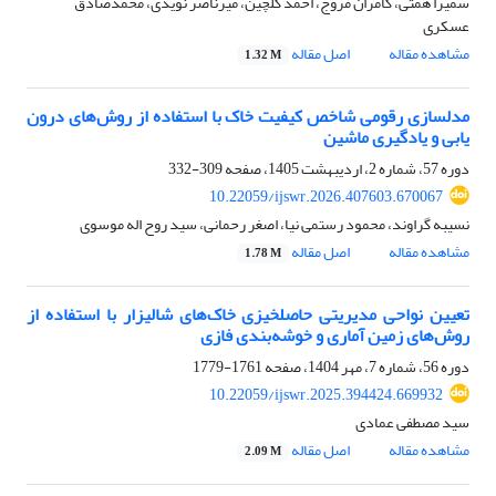
سمیرا همتی، کامران مروج، احمد گلچین، میرناصر نویدی، محمدصادق
عسکری
مشاهده مقاله
اصل مقاله
1.32 M
مدلسازی رقومی شاخص کیفیت خاک با استفاده از روش‌های درون
یابی و یادگیری ماشین
دوره 57، شماره 2، اردیبهشت 1405، صفحه
309-332
10.22059/ijswr.2026.407603.670067
نسیبه گراوند، محمود رستمی نیا، اصغر رحمانی، سید روح اله موسوی
مشاهده مقاله
اصل مقاله
1.78 M
تعیین نواحی مدیریتی حاصلخیزی خاک‌های شالیزار با استفاده از
روش‌های زمین آماری و خوشه‌بندی فازی
دوره 56، شماره 7، مهر 1404، صفحه
1761-1779
10.22059/ijswr.2025.394424.669932
سید مصطفی عمادی
مشاهده مقاله
اصل مقاله
2.09 M