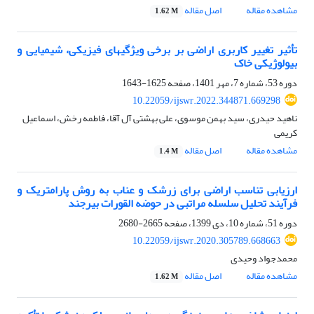
مشاهده مقاله
اصل مقاله
1.62 M
تأثیر تغییر کاربری اراضی بر برخی ویژگی‎های فیزیکی، شیمیایی و
بیولوژیکی خاک
دوره 53، شماره 7، مهر 1401، صفحه
1625-1643
10.22059/ijswr.2022.344871.669298
ناهید حیدری، سید بهمن موسوی، علی بهشتی آل آقا، فاطمه رخش، اسماعیل
کریمی
مشاهده مقاله
اصل مقاله
1.4 M
ارزیابی تناسب اراضی برای زرشک و عناب به روش پارامتریک و
فرآیند تحلیل سلسله مراتبی در حوضه القورات بیرجند
دوره 51، شماره 10، دی 1399، صفحه
2665-2680
10.22059/ijswr.2020.305789.668663
محمدجواد وحیدی
مشاهده مقاله
اصل مقاله
1.62 M