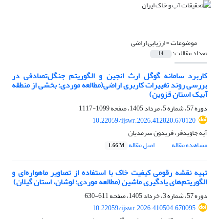
موضوعات =
ارزیابی اراضی
تعداد مقالات:
14
کاربرد سامانه گوگل ارث انجین و الگوریتم جنگل‌تصادفی در
بررسی روند تغییرات کاربری اراضی(مطالعه موردی: بخشی از منطقه
آبیک استان قزوین)
دوره 57، شماره 5، مرداد 1405، صفحه
1099-1117
10.22059/ijswr.2026.412820.670120
آیه جاویدفر، فریدون سرمدیان
مشاهده مقاله
اصل مقاله
1.66 M
تهیه نقشه رقومی کیفیت خاک با استفاده از تصاویر ماهواره‌ای و
الگوریتم‌های یادگیری ماشین (مطالعه موردی: لوشان، استان گیلان)
دوره 57، شماره 3، خرداد 1405، صفحه
611-630
10.22059/ijswr.2026.410504.670095