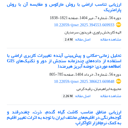
ارزیابی تناسب اراضی با روش مارکوس و مقایسه آن با روش
پارامتریک
دوره 56، شماره 7، مهر 1404، صفحه
1821-1838
10.22059/ijswr.2025.394553.669933
الهه کاربخش راوری، فریدون سرمدیان
مشاهده مقاله
اصل مقاله
2.4 M
تحلیل زمانی-مکانی و پیش‌بینی آینده تغییرات کاربری اراضی با
استفاده از داده‌های چندزمانه سنجش از دور و تکنیک‌های GIS
)مطالعه موردی: حوضه آبریز هیرمند(
دوره 56، شماره 3، خرداد 1404، صفحه
785-805
10.22059/ijswr.2025.386623.669848
محبوبه ابراهیمیان، رقیه کرمی
مشاهده مقاله
اصل مقاله
2.26 M
ارزیابی مناطق مناسب کاشت گیاه گندم، ذرت، چغندرقند و
گوجه‌فرنگی در اقلیم‌های مختلف ایران با توجه به اثرات تغییر اقلیم
به کمک نرم‌افزار اکوآکراپ