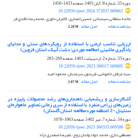
دوره 55، شماره 8، آبان 1403، صفحه
1433-1450
10.22059/ijswr.2024.372037.669661
مائده سلطانی سیستانی، حسین انصاری، کامران داوری، محمدرضا ناقدی فر
مشاهده مقاله
اصل مقاله
2.28 M
ارزیابی تناسب ارضی با استفاده از رویکردهای سنتی و مدلهای
یادگیری ماشینی (مطالعه موردی: دشت آبیک، استان قزوین)
دوره 55، شماره 2، اردیبهشت 1403، صفحه
269-283
10.22059/ijswr.2023.368117.669605
سیدعرفان خاموشی، فریدون سرمدیان، محمود امید
مشاهده مقاله
اصل مقاله
2.07 M
آشکارسازی و ریشه‌یابی ناهنجاری‌های رشد محصولات پاییزه در
زمین‌های زراعی منفرد با استفاده از سری زمانی تصاویر ماهواره‌ای
سنتینل -2 (منطقه موردمطالعه: استان گلستان)
دوره 54، شماره 7، مهر 1402، صفحه
1063-1078
10.22059/ijswr.2023.360333.669508
مصطفی دازی، محمد جواد ولدان زوج، علیرضا صفدری نژاد