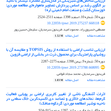
ارزیابی شاخص‌های سبزینگی در مدل‌سازی عملکرد نیشکر با تأکید
بر الگوی رشد بر اساس پردازش تصاویر ماهواره‌ای مطالعه موردی:
خوزستان کشت و صنعت امام خمینی (ره)
دوره 50، شماره 10، اسفند 1398، صفحه
2511-2524
10.22059/ijswr.2019.275237.668118
مصطفی خسروی راد، محمود امید، فریدون سرمدیان، سلیمان حسین پور
مشاهده مقاله
اصل مقاله
1.52 M
ارزیابی تناسب اراضی با استفاده از روش TOPSIS و مقایسه آن با
روش‎های پارامتریک برای محصول ذرت در بخشی از اراضی قزوین
دوره 50، شماره 9، بهمن 1398، صفحه
2275-2287
10.22059/ijswr.2019.273788.668095
فریدون سرمدیان، محمد سجاد قوامی
مشاهده مقاله
اصل مقاله
1.03 M
اثرات آشفتگی ناشی از تغییر کاربری اراضی بر پویایی فعالیت
کرم‌ها، نماتدهای خاکزی و تصاعد دی اکسیدکربن خاک سطحی در
ناحیه نوشهر (مطالعه موردی: گردکوه صافک)
دوره 49، شماره 4، مهر و آبان 1397، صفحه
915-924