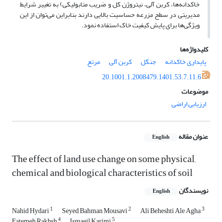
خاکدانه‌ها، کربن آلی، نیتروژن کل و ضریب متابولیکی) به تغییر شرایط
مدیریتی در سطح مزرعه حساسیت بالایی دارند بنابراین می‌توان از این
ویژگی‌ها برای پایش کیفیت خاک استفاده نمود.
کلیدواژه‌ها
پایداری خاکدانه
جنگل
کربن آلی
مرتع
20.1001.1.2008479.1401.53.7.11.6
موضوعات
ارزیابی اراضی
عنوان مقاله
English
The effect of land use change on some physical,
chemical and biological characteristics of soil
نویسندگان
English
1
2
3
Nahid Hydari
Seyed Bahman Mousavi
Ali Beheshti Ale Agha
4
5
Fatemeh Rakhsh
Ismaeil Karimi