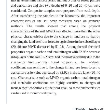
that have the same landscape and include 3 uses of forest, pasture,
and agriculture and also two depths of 0-20 and 20-40 cm were
considered. Composite samples were prepared from each depth.
After transferring the samples to the laboratory, the important
characteristics of the soil were measured based on standard
methods. The results showed that among the physical
characteristics of the soil, MWD was affected more than the other
physical characteristics due to the change in land use, so that by
changing the land use from forest to agriculture in the subsoil layer
(20-40 cm), MWD decreased by 51.04%. Among the soil chemical
properties, organic carbon and total nitrogen with 52.95% decrease
in top layer of the soil (0-20 cm), had the most variability due to the
change of land use from forest to pasture. The metabolic
coefficient was sensitive to the change in land use from forest to
agriculture, as its value decreased by 92.92% in the sub layer (20-40
cm). Characteristics such as; MWD, organic carbon, total nitrogen,
and metabolic coefficient are highly sensitive to changes of
management conditions at the field level, so these characteristics
can be used to monitor soil quality.
کلیدواژه‌ها
English