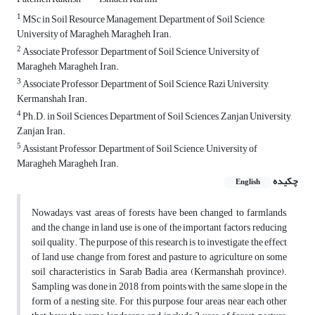
1
MSc in Soil Resource Management, Department of Soil Science,
University of Maragheh, Maragheh, Iran.
2
Associate Professor, Department of Soil Science, University of
Maragheh, Maragheh, Iran.
3
Associate Professor, Department of Soil Science, Razi University,
Kermanshah, Iran.
4
Ph.D. in Soil Sciences, Department of Soil Sciences, Zanjan University,
Zanjan, Iran.
5
Assistant Professor, Department of Soil Science, University of
Maragheh, Maragheh, Iran.
چکیده
English
Nowadays, vast areas of forests have been changed to farmlands,
and the change in land use is one of the important factors reducing
soil quality. The purpose of this research is to investigate the effect
of land use change from forest and pasture to agriculture on some
soil characteristics in Sarab Badia area (Kermanshah province).
Sampling was done in 2018 from points with the same slope in the
form of a nesting site. For this purpose, four areas near each other