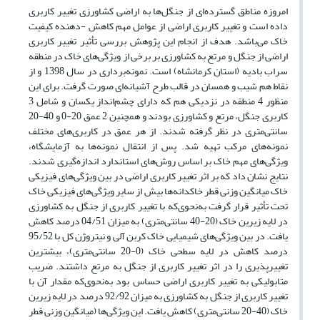
امروزه مناطق گسترده‌ای از جنگل‌ها به اراضی کشاورزی تغییر کاربری
داده است و تغییر کاربری اراضی از عوامل مهم کاهش -دهنده کیفیت
خاک می‌باشد. هدف از انجام این پژوهش بررسی تأثیر تغییر کاربری
اراضی از جنگل و مرتع به کشاورزی بر برخی از ویژگی‌های خاک در منطقه
سراب بادیه (استان کرمانشاه) است. نمونه‌برداری در سال 1398 و از
نقاط هم شیب و همسان در قالب طرح آشیانه‌ای صورت گرفت. برای این
منظور 4 منطقه در نزدیکی هم که دارای چشم‌انداز یکسان و شامل 3
کاربری جنگل، مرتع و کشاورزی بودند و همچنین 2 عمق 20-0 و 40-20
سانتی‌متری در نظر گرفته شدند. از هر عمق در کاربری‌های مختلف
نمونه‌های مرکب تهیه شد. پس از انتقال نمونه‌ها به آزمایشگاه،
ویژگی‌های مهم خاک بر اساس روش‌های استاندارد اندازه‌گیری شدند.
نتایج نشان داد که بر اثر تغییر کاربری اراضی در بین ویژگی‌های فیزیکی
خاک میانگین وزنی قطر خاکدانه‌ها بیش از سایر ویژگی‌های فیزیکی خاک
تحت تأثیر قرار گرفت به‌نحوی‌که با تغییر کاربری از جنگل به کشاورزی
در لایه‌ زیرین خاک (20-40 سانتی‌متری) به میزان 04/51 درصد کاهش
یافت. در بین ویژگی‌های شیمیایی خاک کربن آلی و نیتروژن کل با 95/52
درصد کاهش در لایه‌ سطحی خاک (0-20 سانتی‌متری)، بیشترین
تغییرپذیری را در اثر تغییر کاربری از جنگل به مرتع داشتند. ضریب
متابولیکی به تغییر کاربری اراضی حساس بود به‌نحوی‌که مقدار آن با
تغییر کاربری از جنگل به کشاورزی به میزان 92/92 درصد در لایه‌ زیرین
خاک (40-20 سانتی‌متری) کاهش یافت. این ویژگی‌ها (میانگین وزنی قطر