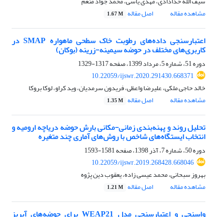
سیف الله خدادادی، مهدی یاسی، محمد جواد منعم
مشاهده مقاله
اصل مقاله
1.67 M
اعتبارسنجی داده‌های رطوبت خاک سطحی ماهواره SMAP در
کاربری‌های مختلف در حوضه سیمینه-زرینه (بوکان)
دوره 51، شماره 5، مرداد 1399، صفحه
1317-1329
10.22059/ijswr.2020.291430.668371
خالد حاجی ملکی، علیرضا واعظی، فریدون سرمدیان، وید کراو، لوکا بروکا
مشاهده مقاله
اصل مقاله
1.35 M
تحلیل روند و پهنه‌بندی زمانی-مکانی بارش حوضه دریاچه ارومیه و
انتخاب ایستگاه‌های شاخص با روش‌های آماری چند متغیره
دوره 50، شماره 7، آذر 1398، صفحه
1581-1593
10.22059/ijswr.2019.268428.668046
بهروز سبحانی، محمد عیسی زاده، یعقوب دین پژوه
مشاهده مقاله
اصل مقاله
1.21 M
واسنجی و اعتبارسنجی مدل WEAP21 برای حوضه‌های آبریز