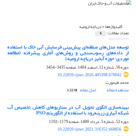
کلیدواژه‌ها =
دریاچه ارومیه
تعداد مقالات:
6
توسعه مدل‌های منطقه‌ای پیش‌بینی فرسایش آبی خاک با استفاده
از داده‌های رسوب‌سنجی و روش‌های آماری پیشرفته (مطالعه
موردی: حوزه آبخیز دریاچه ارومیه)
دوره 56، شماره 12، اسفند 1404، صفحه
3435-3454
10.22059/ijswr.2026.405398.670042
محمد طهمورث
مشاهده مقاله
اصل مقاله
1.52 M
بهینه‌سازی الگوی تحویل آب در سناریوهای کاهش تخصیص آب
شبکه آبیاری زرینه‌رود با استفاده از الگوریتم PSO
دوره 52، شماره 5، مرداد 1400، صفحه
1179-1192
10.22059/ijswr.2021.316352.668856