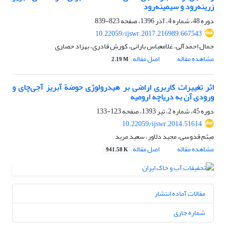
زرینه‌رود و سیمینه‌رود
دوره 48، شماره 4، آذر 1396، صفحه
823-839
10.22059/ijswr.2017.216989.667543
جمال احمدآلی، غلامعباس بارانی، کورش قادری، بهزاد حصاری
مشاهده مقاله
اصل مقاله
2.19 M
اثر تغییرات کاربری اراضی بر هیدرولوژی حوضة آبریز آجی‌چای و
ورودی آن به دریاچه ارومیه
دوره 45، شماره 2، تیر 1393، صفحه
123-133
10.22059/ijswr.2014.51614
میثم قدوسی، مجید دلاور، سعید مرید
مشاهده مقاله
اصل مقاله
941.58 K
مقالات آماده انتشار
شماره جاری