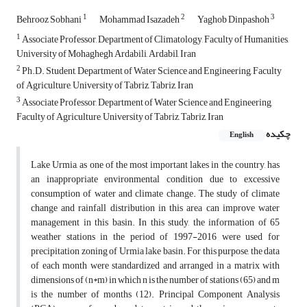
1
2
3
Behrooz Sobhani
Mohammad Isazadeh
Yaghob Dinpashoh
1
Associate Professor, Department of Climatology, Faculty of Humanities,
University of Mohaghegh Ardabili, Ardabil, Iran
2
Ph.D. Student, Department of Water Science and Engineering, Faculty
of Agriculture, University of Tabriz, Tabriz, Iran
3
Associate Professor, Department of Water Science and Engineering,
Faculty of Agriculture, University of Tabriz, Tabriz, Iran
چکیده
English
Lake Urmia, as one of the most important lakes in the country, has
an inappropriate environmental condition due to excessive
consumption of water and climate change. The study of climate
change and rainfall distribution in this area can improve water
management in this basin. In this study, the information of 65
weather stations in the period of 1997-2016 were used for
precipitation zoning of Urmia lake basin. For this purpose, the data
of each month were standardized and arranged in a matrix with
dimensions of (n*m) in which n is the number of stations (65) and m
is the number of months (12). Principal Component Analysis