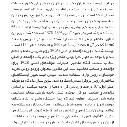
دریاچه ارومیه به عنوان یکی از مهم­ترین دریاچه­های کشور به علت
مصرف بیش از حد آب و تغییر اقلیم دارای وضعیت نامناسب زیست­
محیطی شده است. بررسی تغییرات اقلیمی و نحوه توزیع بارش در این
منطقه می­تواند در جهت مدیریت بهتر این حوضه آبریز به کار رود. در این
مطالعه، برای پهنه­بندی نواحی بارش حوضه دریاچه ارومیه از اطلاعات 65
ایستگاه هواشناسی در دوره آماری 1395-1376 استفاده شد. برای این
منظور، داده­های هر ماه استاندارد شده است و در ماتریس با ابعاد
(n*m) که در آن n تعداد ایستگاه­ها (65) و m تعداد ما­ه­ها (12) است،
نوشته شدند. تجزیه مؤلفه‌های اصلی (PCA) روی ماتریس داده­ها انجام
شد و با توجه به معیار دارا بودن مقدار ویژه بالای یک، مؤلفه‌های اصلی
انتخاب شدند. آنگاه مقادیر امتیازات مؤلفه‌های اصلی (PCS) برای
مؤلفه‌های منتخب محاسبه شد. این مقادیر به­عنوان ورودی روش تجزیه
خوشه­ای با روش وارد استفاده شدند. سپس جهت تعیین ایستگاه­های
شاخص از روش پروکراستس استفاده شد. نتایج نشان داد که دو مؤلفه
اصلی اول، 87 درصد واریانس کل داده­ها را توجیه می­کنند. براساس
مؤلفه‌های منتخب، در کل حوضه، شش ناحیه بارشی متمایز تشخیص
داده شد. همچنین معلوم شد که چهار ایستگاه واقع در نقاط مختلف
حوضه آبریز دریاچه ارومیه شامل مهماندار، سراب، بابارود و سنته می­
توانند به­عنوان ایستگاه­های شاخص در نظر گرفته شوند. این ایستگاه­ها
بیش از %84 واریانس کل داده­های ایستگاه­های حوضه را در بر داشتند.
آزمون روند من-کندال نشان داد که بارش در فصل پاییز دارای روند