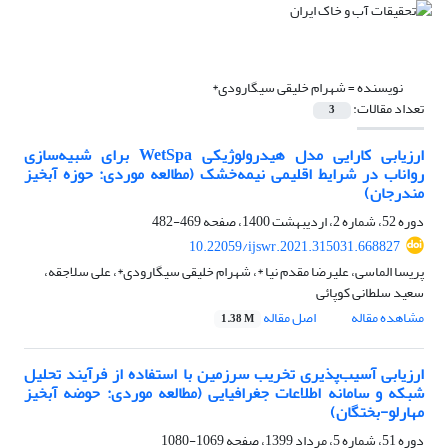
نویسنده =
شهرام خلیقی سیگارودی*
تعداد مقالات:
3
ارزیابی کارایی مدل هیدرولوژیکی WetSpa برای شبیه‌سازی
رواناب در شرایط اقلیمی نیمه‌خشک (مطالعه موردی: حوزه آبخیز
مندرجان)
دوره 52، شماره 2، اردیبهشت 1400، صفحه
469-482
10.22059/ijswr.2021.315031.668827
پریسا الماسی، علیرضا مقدم نیا *، شهرام خلیقی سیگارودی*، علی سلاجقه،
سعید سلطانی کوپائی
مشاهده مقاله
اصل مقاله
1.38 M
ارزیابی آسیب‌پذیری تخریب سرزمین با استفاده از فرآیند تحلیل
شبکه و سامانه اطلاعات جغرافیایی (مطالعه موردی: حوضه آبخیز
مهارلو-بختگان)
دوره 51، شماره 5، مرداد 1399، صفحه
1069-1080