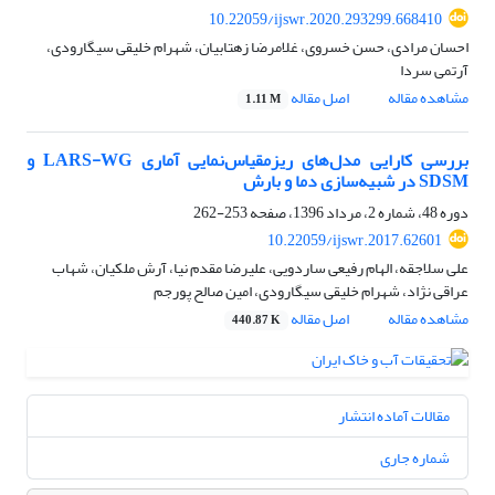
10.22059/ijswr.2020.293299.668410
احسان مرادی، حسن خسروی، غلامرضا زهتابیان، شهرام خلیقی سیگارودی،
آرتمی سردا
مشاهده مقاله
اصل مقاله
1.11 M
بررسی کارایی مدل‌های ریزمقیاس‌نمایی آماری LARS-WG و
SDSM در شبیه‌سازی دما و بارش
دوره 48، شماره 2، مرداد 1396، صفحه
253-262
10.22059/ijswr.2017.62601
علی سلاجقه، الهام رفیعی ساردویی، علیرضا مقدم نیا، آرش ملکیان، شهاب
عراقی نژاد، شهرام خلیقی سیگارودی، امین صالح پورجم
مشاهده مقاله
اصل مقاله
440.87 K
مقالات آماده انتشار
شماره جاری