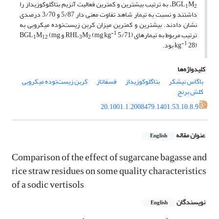
M
BGL
، به ترتیب بیشترین و کمترین فعالیت آنزیم بتاگلوکوزیداز را
1
2
داشتند و نسبت به تیمار شاهد تفاوت معنی دار 5/87 و 3/70 درصدی
نشان دادند. بیشترین و کمترین میزان کربن زیست‌توده میکروبی به
-1
ترتیب مربوط به تیمارهای RHL
5/71) و BGL
(mg kg
M
(mg
M
1
12
3
2
-1
28) بود.
kg
کلیدواژه‌ها
باگاس نیشکر
بتاگلوکوزیداز
فسفاتاز
کربن زیست‌توده میکروبی
کلش برنج
20.1001.1.2008479.1401.53.10.8.9
عنوان مقاله
English
Comparison of the effect of sugarcane bagasse and
rice straw residues on some quality characteristics
of a sodic vertisols
نویسندگان
English