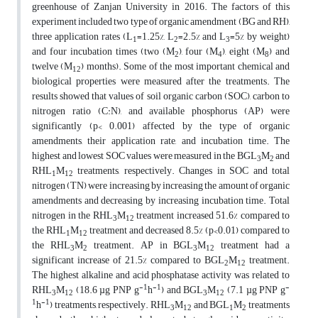
greenhouse of Zanjan University in 2016. The factors of this
experiment included two type of organic amendment (BG and RH),
three application rates (L
=1.25%, L
=2.5% and L
=5% by weight)
1
2
3
and four incubation times (two (M
), four (M
), eight (M
) and
2
4
8
twelve (M
) months). Some of the most important chemical and
12
biological properties were measured after the treatments. The
results showed that values of soil organic carbon (SOC), carbon to
nitrogen ratio (C:N), and available phosphorus (AP) were
significantly (p< 0.001) affected by the type of organic
amendments, their application rate, and incubation time. The
highest and lowest SOC values were measured in the BGL
M
and
3
2
RHL
M
treatments, respectively. Changes in SOC and total
1
12
nitrogen (TN) were increasing by increasing the amount of organic
amendments and decreasing by increasing incubation time. Total
nitrogen in the RHL
M
treatment increased 51.6% compared to
3
12
the RHL
M
treatment and decreased 8.5% (p<0.01) compared to
1
12
the RHL
M
treatment. AP in BGL
M
treatment had a
3
2
3
12
significant increase of 21.5% compared to BGL
M
treatment.
2
12
The highest alkaline and acid phosphatase activity was related to
-1
-1
-
RHL
M
(18.6 µg PNP g
h
) and BGL
M
(7.1 µg PNP g
3
12
3
12
1
-1
h
) treatments, respectively. RHL
M
and BGL
M
treatments
3
12
1
2