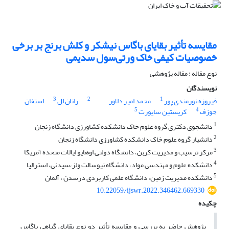
مقایسه تأثیر بقایای باگاس نیشکر و کلش برنج بر برخی
خصوصیات کیفی خاک ورتی‌سول سدیمی
نوع مقاله : مقاله پژوهشی
نویسندگان
3
2
1
فیروزه نورمندی پور
محمد امیر دلاور
راتان لل
استفان
5
4
جوزف
کریستین سایورت
1
دانشجوی دکتری گروه علوم خاک دانشکده کشاورزی دانشگاه زنجان
2
دانشیار گروه علوم خاک دانشکده کشاورزی دانشگاه زنجان
3
مرکز ترسیب و مدیریت کربن، دانشگاه دولتی اوهایو ایالات متحده آمریکا
4
دانشکده علوم و مهندسی مواد، دانشگاه نیوسالت ولز،سیدنی، استرالیا
5
دانشکده مدیریت زمین، دانشگاه علمی کاربردی درسدن ، آلمان
10.22059/ijswr.2022.346462.669330
چکیده
پژوهش حاضر به بررسی و مقایسه تأثیر دو نوع بقایای گیاهی باگاس