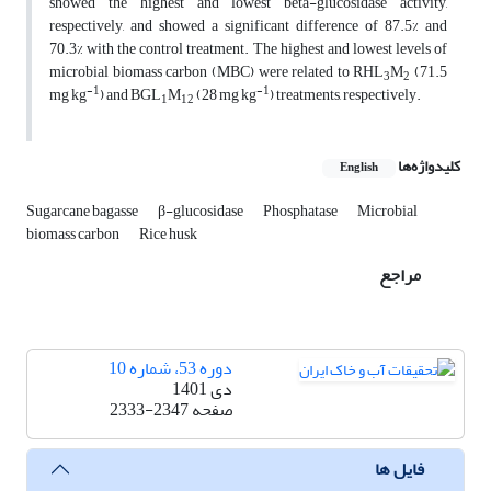
showed the highest and lowest beta-glucosidase activity,
respectively, and showed a significant difference of 87.5% and
70.3% with the control treatment. The highest and lowest levels of
microbial biomass carbon (MBC) were related to RHL
M
(71.5
3
2
-1
-1
mg kg
) and BGL
M
(28 mg kg
) treatments, respectively.
1
12
کلیدواژه‌ها
English
Sugarcane bagasse
β-glucosidase
Phosphatase
Microbial
biomass carbon
Rice husk
مراجع
دوره 53، شماره 10
دی 1401
صفحه
2333-2347
فایل ها