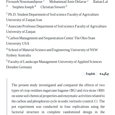
1
2
Firouzeh Nourmandipour
Mohammad Amir Delavar
Rattan Lal
3
4
5
Stephen Joseph
Christian Siewert
1
Ph.D. Student Department of Soil science, Faculty of Agriculture,
University of Zanjan, Iran
2
Associate Professor Department of Soil science, Faculty of Agriculture,
University of Zanjan
3
Carbon Management and Sequestration Center, The Ohio State
University, USA
4
School of Material Science and Engineering, University of NSW,
Sydney, Australia,
5
Faculty of Landscape Management, University of Applied Sciences
Dresden, Germany
چکیده
English
The present study investigated and compared the effects of two
types of crop residues, sugarcane bagasse (BG) and rice straw (RH),
on some soil chemical properties and enzymatic activities related to
the carbon and phosphorus cycle in sodic vertisols (control, C). The
pot experiment was conducted in four replications using the
factorial structure in complete randomized design in the