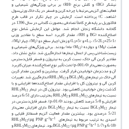
نیشکر (BG) و کلش برنج (RH) بر برخی ویژگی‌های شیمیایی و
فعالیت‌های آنزیمی مرتبط با چرخه کربن و فسفر در یک خاک ورتی‌سول
(شاهد، C) پرداخته است. آزمایش در چهار تکرار در قالب طرح
فاکتوریل بر پایه طرح کاملاً تصادفی به‌صورت گلدانی در سال 1396 در
گلخانه دانشگاه زنجان انجام شد. عوامل این آزمایش شامل نوع
اصلاح‌کننده (BG و RH)، مقدار کاربرد (سه سطح با مقادیر وزنی
%25/1=L
، %5/2L
= و %5=L
) و زمان (چهار سطح دو (M
)، چهار (M
)،
4
2
3
1
2
هشت (M
) و دوازده (M
) ماه) بودند. برخی ویژگی‌های شیمیایی و
12
8
زیست‌شناختی پس از اعمال تیمارها اندازه‌گیری شد. نتایج نشان داد،
مقادیر کربن آلی خاک، نسبت کربن به نیتروژن و فسفر قابل‌دسترس
به‌صورت معنی‌دار (001/0>p) تحت تأثیر نوع اصلاح‌کننده، میزان کاربرد
آن و مدت‌زمان خوابانیدن قرار گرفت. بیشترین و کمترین مقدار کربن
آلی خاک در تیمارهای BGL
M
و RHL
M
اندازه‌گیری شد. تغییرات
1
12
3
2
کربن آلی و نیتروژن کل با افزایش مقدار اصلاح‌کننده‌ها افزایشی و با
گذشت زمان خوابانیدن کاهشی بود. نیتروژن کل در تیمار RHL
M
3
12
نسبت به تیمارهای RHL
M
و RHL
M
به‌ترتیب دارای 6/51 درصد
3
2
1
12
افزایش و 5/8 درصد کاهش بودند (01/0>p). فسفر قابل‌دسترس در
تیمار BGL
M
نسبت به تیمار BGL
M
دارای افزایش معنی‌دار
2
12
3
12
5/21 درصدی بود. بیشترین مقدار فعالیت آنزیم فسفاتاز قلیایی و
-1
-1
اسیدی به ترتیب مربوط به تیمارهای RHL
h
(µg PNP g
M
3
12
-1
-1
6/18) و BGL
1/7) بود. تیمارهای RHL
h
(µg PNP g
M
M
و
3
12
3
12