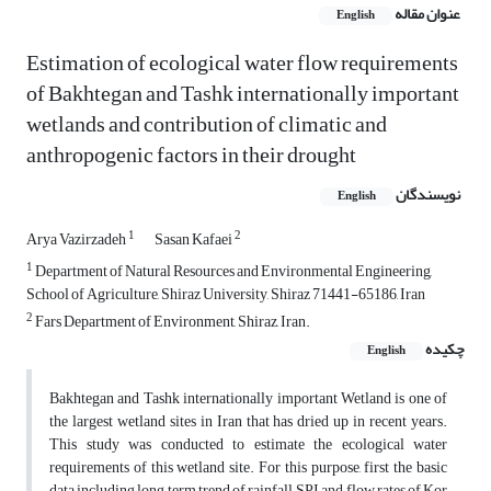
عنوان مقاله
English
Estimation of ecological water flow requirements
of Bakhtegan and Tashk internationally important
wetlands and contribution of climatic and
anthropogenic factors in their drought
نویسندگان
English
1
2
Arya Vazirzadeh
Sasan Kafaei
1
Department of Natural Resources and Environmental Engineering,
School of Agriculture, Shiraz University, Shiraz 71441-65186, Iran
2
Fars Department of Environment, Shiraz, Iran.
چکیده
English
Bakhtegan and Tashk internationally important Wetland is one of
the largest wetland sites in Iran that has dried up in recent years.
This study was conducted to estimate the ecological water
requirements of this wetland site. For this purpose, first the basic
data including long term trend of rainfall, SPI and flow rates of Kor