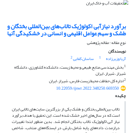
برآورد نیازآبی اکولوژیک تالاب‌های بین‌المللی بختگان و
طشک و سهم عوامل اقلیمی و انسانی در خشکیدگی آنها
نوع مقاله : مقاله پژوهشی
نویسندگان
2
1
آریا وزیرزاده
ساسان کفایی
1
بخش مهندسی منابع طبیعی و محیط زیست، دانشکده کشاورزی، دانشگاه
شیراز، شیراز، ایران
2
اداره کل حفاظت محیط زیست فارس، شیراز، ایران
10.22059/ijswr.2022.348250.669350
چکیده
تالا‌ب‌ بین‌المللی بختگان و طشک یکی از بزرگترین سایت‌های تالابی ایران
است که در سال‌های اخیر خشک شده است. این تحقیق با هدف برآورد
نیاز آبی اکولوژیک تالاب بختگان انجام شد. بدین منظور ابتدا تغییرات
درازمدت داده‌های پایه شامل بارش در ایستگاه‌های منتخب، شاخص