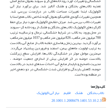
خشکسالی و تغییرات آورد رودخانه‌های کر و سیوند بعنوان منابع اصلی
تغذیه تالاب‌های بختگان و طشک آنالیز شد. برای برآورد نیاز آبی
اکولوژیک ابتدا تغییرات مساحت تالاب در درازمدت بررسی شد.
همچنین تغییرات گونه‌ی فلامینگو بعنوان گونه شاخص تالاب هم‌راستا با
تغییرات تالاب بررسی شد. میزان حقابه‌ی اکولوژیک مورد نیاز برای حفظ
کارکردهای اکولوژیک تالاب‌های بختگان و طشک از رودخانه کر-سیوند
در محل ورود به تالاب در شرایط خشکسالی، نرمال و ترسالیبه ترتیب
700 میلیون متر مکعب، 826 میلیون متر مکعب و 1037 میلیون مترمکعب
برآورد گردید. بهترین زمان رهاسازی حقابه تالاب از منابع آبی بالادست
به ترتیب اولویت، ماه‌های بهمن، اسفند و فروردین پیشنهاد می‌گردد.
مهمترین عوامل موثر در خشکیدگی تالاب‌ها، افزایش سطح زیرکشت
بالادست حوضه در اثر افزایش بیش از اندازه‌ی جمعیت حوضه، ،
مدیریت ناصحیح و ناپایدار منابع آبی، احداث سدهای جدید در بالادست
حوضه، کاهش بارندگی و افزایش شدت خشکسالی در دو دهه‌ی اخیر
در منطقه بوده است.
کلیدواژه‌ها
تالاب بختگان
طشک
اقلیم
نیاز آبی اکولوژیک
20.1001.1.2008479.1401.53.10.2.3