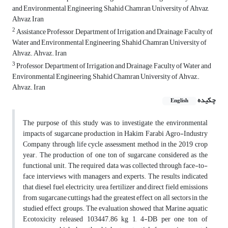
and Environmental Engineering, Shahid Chamran University of Ahvaz,
Ahvaz, Iran
2
Assistance Professor, Department of Irrigation and Drainage, Faculty of
Water and Environmental Engineering, Shahid Chamran University of
Ahvaz. Ahvaz. Iran
3
Professor, Department of Irrigation and Drainage, Faculty of Water and
Environmental Engineering, Shahid Chamran University of Ahvaz,.
Ahvaz. Iran
چکیده
English
The purpose of this study was to investigate the environmental
impacts of sugarcane production in Hakim Farabi Agro-Industry
Company through life cycle assessment method in the 2019 crop
year. The production of one ton of sugarcane considered as the
functional unit. The required data was collected through face-to-
face interviews with managers and experts. The results indicated
that diesel fuel, electricity, urea fertilizer and direct field emissions
from sugarcane cuttings had the greatest effect on all sectors in the
studied effect groups. The evaluation showed that Marine aquatic
Ecotoxicity released 103447.86 kg 1, 4-DB per one ton of