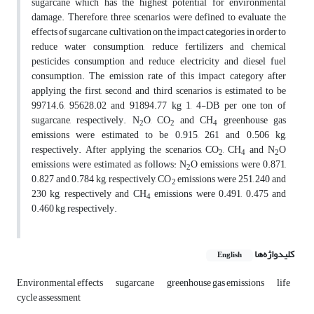
sugarcane which has the highest potential for environmental
damage. Therefore, three scenarios were defined to evaluate the
effects of sugarcane cultivation on the impact categories in order to
reduce water consumption, reduce fertilizers and chemical
pesticides consumption and reduce electricity and diesel fuel
consumption. The emission rate of this impact category after
applying the first, second and third scenarios is estimated to be
99714.6, 95628.02 and 91894.77 kg 1, 4-DB per one ton of
sugarcane, respectively. N
O, CO
and CH
greenhouse gas
2
2
4
emissions were estimated to be 0.915, 261 and 0.506 kg,
respectively. After applying the scenarios, CO
, CH
and N
O
2
4
2
emissions were estimated as follows: N
O emissions were 0.871,
2
0.827 and 0.784 kg, respectively, CO
emissions were 251, 240 and
2
230 kg, respectively and CH
emissions were 0.491, 0.475 and
4
0.460 kg, respectively.
کلیدواژه‌ها
English
Environmental effects
sugarcane
greenhouse gas emissions
life
cycle assessment