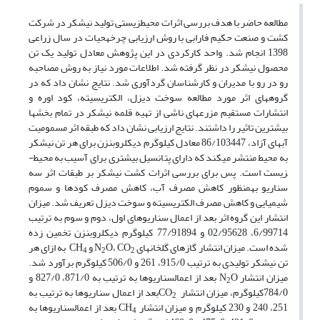
مطالعه حاضر با هدف بررسی اثرات محیط­زیستی تولید نیشکر در شرکت
کشت و صنعت حکیم فارابی با روش ارزیابی چرخه­حیات در سال زراعی
1398 انجام شد. واحد کارکردی در این پژوهش معادل تولید یک تن
محصول نیشکر در­ نظر گرفته شد. اطلاعات مورد نیاز به روش مصاحبه
رو­ در رو با مدیران و کارشناسان گردآوری شد. نتایج نشان داد که در
گروه­های اثر مورد مطالعه سوخت دیزل، الکتریسیته، کود اوره و
انتشارات مستقیم مزرعه­ای ناشی از تهیه قلمه نیشکر در تمام بخش­ها
بیشترین تاثیر را داشتند. نتایج ارزیابی نشان داد که طبقه اثر مسمومیت
آب­های آزاد، 86/103447 معادل کیلوگرم دی­کلروبنزن برای هر تن نیشکر
به محیط منتشر می­کند که دارای پتانسیل بیشتری برای آسیب به محیط­
زیست است. پس برای بررسی اثرات کشت نیشکر بر طبقات اثر سه
سناریو­ به­منظور کاهش مصرف آب، کاهش مصرف کودها و سموم
شیمیایی و کاهش مصرف الکتریسیته و سوخت دیزل تعریف شد. میزان
انتشار این گروه اثر بعد از اعمال ­سناریو­های اول، دوم و سوم به­ ترتیب
6/99714، 02/95628 و 77/91894 کیلوگرم دی­کلروبنزن تخمین زده
شده است. میزان انتشار گازهای گلخانه­ای N
O، CO
و CH
به ازای هر
4
2
2
تن نیشکر تولیدی به ترتیب 915/0، 261 و 506/0 کیلوگرم برآورد شد.
میزان انتشار N
O بعد از اعمال­سناریو­­­ها به ترتیب به 871/0، 827/0 و
2
784/0کیلوگرم، میزان انتشار CO
بعد از اعمال ­سناریو­ها به ترتیب به
2
251، 240 و 230 کیلوگرم و میزان انتشار CH
بعد از اعمال­سناریو­­ها به
4