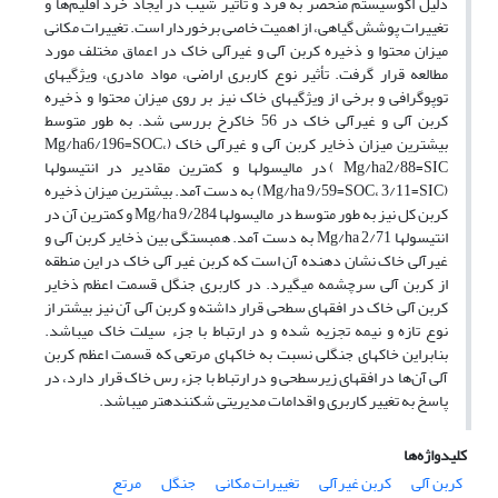
دلیل اکوسیستم منحصر به فرد و تأثیر شیب در ایجاد خرد اقلیم‌ها و
تغییرات پوشش گیاهی، از اهمیت خاصی برخوردار است. تغییرات مکانی
میزان محتوا و ذخیره کربن آلی و غیرآلی خاک در اعماق مختلف مورد
مطالعه قرار گرفت. تأثیر نوع کاربری اراضی، مواد مادری، ویژگی­های
توپوگرافی و برخی از ویژگی­های خاک نیز بر روی میزان محتوا و ذخیره
کربن آلی و غیرآلی خاک در 56 خاکرخ بررسی شد. به طور متوسط
بیشترین میزان ذخایر کربن آلی و غیرآلی خاک (Mg/ha6/196=SOC،
Mg/ha2/88=SIC) در مالی­سول­ها و کمترین مقادیر در انتی­سول­ها
(Mg/ha 9/59=SOC، 3/11=SIC) به دست آمد. بیشترین میزان ذخیره
کربن کل نیز به طور متوسط در مالی­سول­ها 9/284 Mg/ha و کمترین آن در
انتی­سول­ها 2/71 Mg/ha به دست آمد. همبستگی بین ذخایر کربن آلی و
غیرآلی خاک نشان دهنده آن است که کربن غیر آلی خاک در این منطقه
از کربن آلی سرچشمه می­گیرد. در کاربری جنگل قسمت اعظم ذخایر
کربن آلی خاک در افق­های سطحی قرار داشته و کربن آلی آن نیز بیشتر از
نوع تازه و نیمه تجزیه شده و در ارتباط با جزء سیلت خاک می­باشد.
بنابراین خاک­های جنگلی نسبت به خاک­های مرتعی که قسمت اعظم کربن
آلی آن‌ها در افق­های زیرسطحی و در ارتباط با جزء رس خاک قرار دارد، در
پاسخ به تغییر کاربری و اقدامات مدیریتی شکننده­تر می­باشد.
کلیدواژه‌ها
کربن آلی
کربن غیرآلی
تغییرات مکانی
جنگل
مرتع