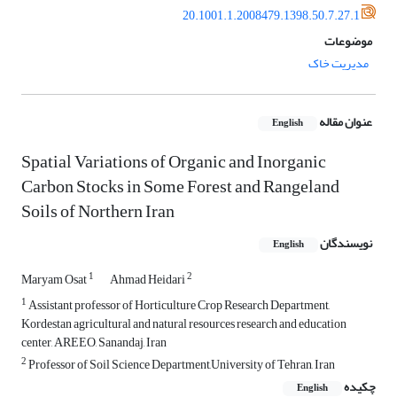
20.1001.1.2008479.1398.50.7.27.1
موضوعات
مدیریت خاک
عنوان مقاله
English
Spatial Variations of Organic and Inorganic
Carbon Stocks in Some Forest and Rangeland
Soils of Northern Iran
نویسندگان
English
1
2
Maryam Osat
Ahmad Heidari
1
Assistant professor of Horticulture Crop Research Department,
Kordestan agricultural and natural resources research and education
center, AREEO, Sanandaj, Iran
2
Professor of Soil Science Department,University of Tehran, Iran
چکیده
English