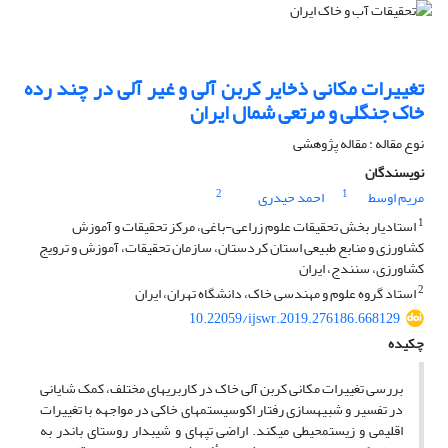
تغییرات مکانی ذخایر کربن آلی و غیر آلی در چند رده
خاک جنگلی و مرتعی شمال ایران
نوع مقاله : مقاله پژوهشی
نویسندگان
2
1
مریم اوسط
احمد حیدری
1
استادیار بخش تحقیقات علوم زراعی-باغی، مرکز تحقیقات و آموزش
کشاورزی و منابع طبیعی استان کردستان، سازمان تحقیقات، آموزش و ترویج
کشاورزی، سنندج، ایران
2
استاد گروه علوم و مهندسی خاک، دانشگاه تهران، ایران
10.22059/ijswr.2019.276186.668129
چکیده
بررسی تغییرات مکانی کربن آلی خاک در کاربری­های مختلف، کمک شایانی
در تفسیر و شبیه­سازی رفتار اکوسیستم­های خاکی در مواجهه با تغییرات
اقلیمی و زیست­محیطی می­کند. اراضی تپه­ای و شیب­دار روستای باندر به