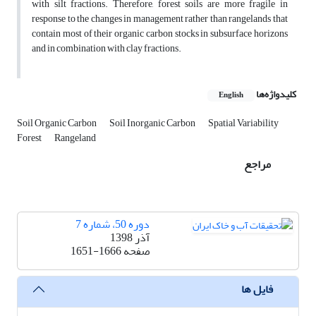
with silt fractions. Therefore, forest soils are more fragile in
response to the changes in management rather than rangelands that
contain most of their organic carbon stocks in subsurface horizons
and in combination with clay fractions.
کلیدواژه‌ها
English
Soil Organic Carbon
Soil Inorganic Carbon
Spatial Variability
Forest
Rangeland
مراجع
دوره 50، شماره 7
آذر 1398
صفحه
1651-1666
فایل ها