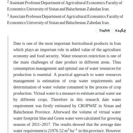
2
Assistant Professor,Department of Agricultural Economics, Faculty of
Economics, University of Sistan and Baluchestan, Zahedan, Iran.
3
Associate Professor,Department of Agricultural Economics, Faculty of
Economics, University of Sistan and Baluchestan, Zahedan, Iran.
چکیده
English
Date is one of the most important horticultural products in Iran,
which plays an important role in added value of the agriculture,
economy and food security. Water resources restriction is one of
the main challenges of date product in different areas. Thus,
consumption management and optimal use of water resources for
production is essential. A practical approach to water resources
management is estimation of crop water requirements and
determination of water volume consumed in the process of crop
production. Virtual water is a measure to estimate actual water use
by different crops. Therefore in this research, date water
requirement was firstly estimated by CROPWAT in Sistan and
Baluchestan Province. Afterward, the volume of virtual water,
water footprint, blue and Green water were calculated for growing
seasons of 2011-2017. The results showed that the average date
3
-1
water requirement is 21976.52 m
ha
in this province. However,