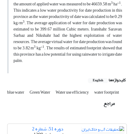
3
-1
the amount of applied water was measured to be 46659.58 m
ha
.
This indicates a low water productivity for date production in this
province, as the water productivity of date was calculated to be 0.29
3
kg/m
. The average application of water for date production was
estimated to be 399.67 million Cubic meters. Iranshahr, Saravan,
Sarbaz and Nikshahr had the highest exploitation of water
resources. The average virtual water for date production was found
3
-1
to be 3.82 m
kg
. The results of estimated footprint showed that
this province has a low potential for using rainwater to irrigate date
palm.
کلیدواژه‌ها
English
blue water
Green Water
Water use efficiency
water footprint
مراجع
دوره 51، شماره 2