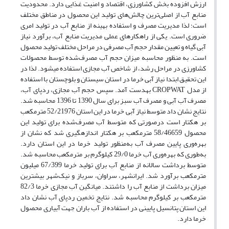
ارزش افزوده بخش کشاورزی، اقتصاد و امنیت غذایی دارد. محدودیت
منابع آب از اصلی‌ترین چالش‌های تولید این محصول در مناطق مختلف
است؛ لذا مدیریت مصرف و استفاده بهینه از منابع آب در تولید امری
ضروری است. یکی از راهکار‌های عملی مدیریت منابع آب، برآورد نیاز
آبی گیاه و تعیین مقدار حجم آب مصرفی در مراحل مختلف تولید محصول
است. به منظور محاسبه میزان حجم آب مصرف‌شده توسط محصولات
کشاورزی در مراحل رشد، از شاخص آب مجازی استفاده می­شود. لذا در
این تحقیق ابتدا نیاز آبی خرما در استان سیستان و بلوچستان با استفاده
از مدل CROPWAT به­دست آمد. سپس حجم آب مجازی، ردپای آب،
مصرف آب آبی و مصرف آب سبز برای سال 1390 تا 1396 محاسبه شد.
نتایج نشان داد متوسط نیاز آبی خرما در این استان 52/21976 متر‌مکعب
بر هکتار است در‌صورتی که متوسط آب مصرف‌شده برای تولید این
محصول 58/46659 متر‌مکعب بر هکتار اندازه­گیری شد که نشان از
بهره‌وری پایین مصرف آب به‌منظور تولید خرما در این استان دارد.
به‌طوری که بهره‌وری آب خرما 29/0 کیلو‌گرم بر متر‌مکعب محاسبه شد.
متوسط برداشت سالانه از منابع آب برای تولید خرما 67/399 میلیون
متر‌مکعب برآورد شد. ایرانشهر، سراوان، سرباز و نیک‌شهر بیشترین
میزان برداشت از منابع آب را داشتند. میانگین آب مجازی خرما 82/3
متر‌مکعب بر کیلوگرم محاسبه شد. نتایج تخمین رد‌پای آب نشان داد
این استان پتانسیل پایینی در استفاده از آب باران جهت آبیاری محصول
خرما دارد.