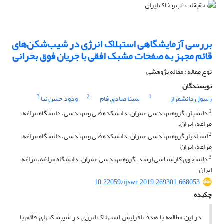
بررسی آزمایشگاهی استهلاک انرژی در شیب‌شکن‌های
قائم مجهز به صفحات مشبک افقی با جریان فوق بحرانی
نوع مقاله : مقاله پژوهشی
نویسندگان
3
2
1
رسول دانشفراز
سینا صادق فام
ودود حسن نیا
1
دانشیار، گروه مهندسی عمران، دانشکده فنی و مهندسی، دانشگاه مراغه،
مراغه، ایران.
2
استادیار گروه مهندسی عمران، دانشکده فنی و مهندسی، دانشگاه مراغه،
مراغه، ایران
3
دانشجوی کارشناسی ارشد، گروه مهندسی عمران، دانشگاه مراغه، مراغه،
ایران
10.22059/ijswr.2019.269301.668053
چکیده
در این مطالعه با هدف افزایش استهلاک انرژی در شیب­شکن­های قائم با