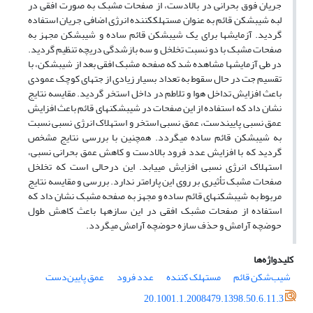
جریان فوق بحرانی در بالادست، از صفحات مشبک به صورت افقی در
لبه شیب­شکن­ قائم به عنوان مستهلک­کننده انرژی اضافی جریان استفاده
گردید. آزمایش­ها برای یک شیب­شکن قائم ساده و شیب­شکن مجهز به
صفحات مشبک با دو نسبت تخلخل و سه بازشدگی دریچه تنظیم گردید.
در طی آزمایش­ها مشاهده شد که صفحه مشبک افقی بعد از شیب­شکن، با
تقسیم جت در حال سقوط به تعداد بسیار زیادی از جت­های کوچک عمودی
باعث افزایش تداخل هوا و تلاطم در داخل استخر گردید. مقایسه نتایج
نشان داد که استفاده از این صفحات در شیب­شکن­های قائم باعث افزایش
عمق نسبی پایین­دست، عمق نسبی استخر و استهلاک انرژی نسبی نسبت
به شیب­شکن قائم ساده می­گردد. همچنین با بررسی نتایج مشخص
گردید که با افزایش عدد فرود بالادست و کاهش عمق بحرانی نسبی،
استهلاک انرژی نسبی افزایش می­یابد. این درحالی است که تخلخل
صفحات مشبک تأثیری بر روی این پارامتر ندارد. بررسی و مقایسه نتایج
مربوط به شیب­شکن­های قائم ساده و مجهز به صفحه مشبک نشان داد که
استفاده از صفحات مشبک افقی در این سازه­ها باعث کاهش طول
حوضچه آرامش و حذف سازه حوضچه آرامش می­گردد.
کلیدواژه‌ها
شیب‌شکن قائم
مستهلک کننده
عدد فرود
عمق پایین‌دست
20.1001.1.2008479.1398.50.6.11.3