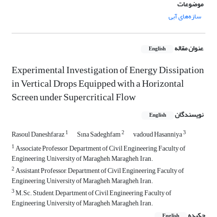
موضوعات
سازه‌های آبی
عنوان مقاله
English
Experimental Investigation of Energy Dissipation
in Vertical Drops Equipped with a Horizontal
Screen under Supercritical Flow
نویسندگان
English
1
2
3
Rasoul Daneshfaraz
Sına Sadeghfam
vadoud Hasanniya
1
Associate Professor, Department of Civil Engineering, Faculty of
Engineering, University of Maragheh, Maragheh, Iran.
2
Assistant Professor, Department of Civil Engineering, Faculty of
Engineering, University of Maragheh, Maragheh, Iran.
3
M.Sc. Student, Department of Civil Engineering, Faculty of
Engineering, University of Maragheh, Maragheh, Iran.
چکیده
English