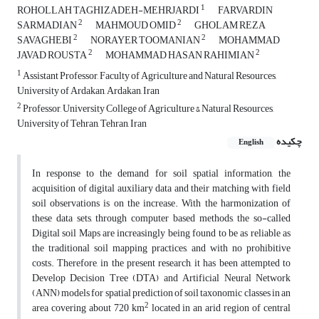
1
ROHOLLAH TAGHIZADEH-MEHRJARDI
FARVARDIN
2
2
SARMADIAN
MAHMOUD OMID
GHOLAM REZA
2
2
SAVAGHEBI
NORAYER TOOMANIAN
MOHAMMAD
2
2
JAVAD ROUSTA
MOHAMMAD HASAN RAHIMIAN
1
Assistant Professor, Faculty of Agriculture and Natural Resources,
University of Ardakan, Ardakan, Iran
2
Professor, University College of Agriculture & Natural Resources,
University of Tehran, Tehran, Iran
چکیده
English
In response to the demand for soil spatial information, the
acquisition of digital auxiliary data and their matching with field
soil observations is on the increase. With the harmonization of
these data sets, through computer based methods, the so-called
Digital soil Maps are increasingly being found to be as reliable as
the traditional soil mapping practices, and with no prohibitive
costs. Therefore, in the present research, it has been attempted to
Develop Decision Tree (DTA) and Artificial Neural Network
(ANN) models for spatial prediction of soil taxonomic classes in an
2
area covering about 720 km
located in an arid region of central