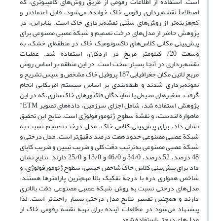
است. استفاده از اطلاعات رقومی از طریق روش‌های کامپیوتری، که
اصطلاحاً نقشه‌برداری رقومی خاک خوانده می‌شود، قابل اعتمادتر و
کم‌هزینه‌تر از روش‌های سنّتی نقشه‌برداری خاک است. بنابراین، در
پژوهش حاضر از مدل‌های درخت تصمیم و شبکة عصبی مصنوعی برای
پیش‌بینی مکانی کلاس‌های تاکسونومیک خاک در منطقه‌ای خشک، به
وسعت 720 کیلومتر مربع در اردکان، استفاده شد. عملیات
نقشه‌برداری در آنجا بسیار سخت است. در این منطقه بر اساس روش
مربع لاتین مکان جغرافیایی 187 پروفیل خاک مشخص و سپس تشریح و
نمونه‌برداری شدند و طبقه‌بندی بر اساس سیستم امریکایی انجام
گرفت. متغیرهای محیطی یا نمایندگان فاکتورهای خاک‌سازی، که در این
+
پژوهش استفاده شد، شامل اجزای سرزمین، داده‌های تصویر ETM
ماهوارة لندست، و نقشة سطوح ژئومورفولوژی است. نتایج این تحقیق
نشان داد، برای پیش‌بینی کلاس خاک، مدل درخت تصمیم نسبت به
شبکة عصبی مصنوعی حدود هفت درصد دقیق‌تر است. مدل درختی و
شبکة عصبی مصنوعی به‌ترتیب دقت کلی و ضریب تبیین و ضریب کاپای
48 درصد، 52 درصد، 34/0 و 46/0 و 13/0 و 25/0 دارند. نتایج نشان
داد برای پیش‌بینی کلاس خاکْ شاخص خیسی، سطوح ژئومورفولوژی، و
شاخص همواری دره با درجة تفکیک بالا مهم‌ترین‌ پارامترها هستند.
مدل‌های درختی نسبت به روش شبکة عصبی مصنوعی دقت بالاتری
دارند و همچنین تفسیر نتایج مدل درختی بسیار راحت‌تر است. لذا
پیشنهاد می‌شود در مطالعات آینده برای تهیة نقشة رقومی خاک از
مدل‌های درختی استفاده شود.