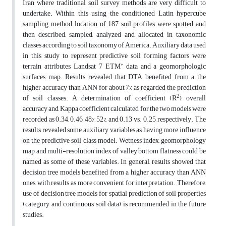
Iran where traditional soil survey methods are very difficult to
undertake. Within this using the conditioned Latin hypercube
sampling method, location of 187 soil profiles were spotted and
then described, sampled, analyzed and allocated in taxonomic
classes according to soil taxonomy of America. Auxiliary data used
in this study to represent predictive soil forming factors were
+
terrain attributes, Landsat 7 ETM
data and a geomorphologic
surfaces map. Results revealed that DTA benefited from a the
higher accuracy than ANN for about 7% as regarded the prediction
2
of soil classes. A determination of coefficient (R
), overall
accuracy and, Kappa coefficient calculated for the two models were
recorded as 0.34, 0.46, 48%, 52%, and 0.13 vs. 0.25, respectively. The
results revealed some auxiliary variables as having more influence
on the predictive soil class model. Wetness index, geomorphology
map and multi-resolution index of valley bottom flatness could be
named as some of these variables. In general, results showed that
decision tree models benefited from a higher accuracy than ANN
ones, with results as more convenient for interpretation. Therefore,
use of decision tree models for spatial prediction of soil properties
(category and continuous soil data) is recommended in the future
studies.