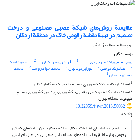
مقایسة روش‌های شبکة عصبی مصنوعی و درخت
تصمیم در تهیة نقشة رقومی خاک در منطقة اردکان
نوع مقاله : مقاله پژوهشی
نویسندگان
2
1
روح اله تقی زاده مهرجردی
فریدون سرمدیان
محمود امید
2
2
2
2
غلامرضا ثواقبی
نورایر تومانیان
محمد جواد روستا
محمد
2
حسن رحیمیان
1
استادیار، دانشکدة کشاورزی و منابع طبیعی دانشگاه اردکان
2
استاد، دانشکدة مهندسی و فناوری کشاورزی، پردیس کشاورزی و منابع
طبیعی دانشگاه تهران
10.22059/ijswr.2013.50062
چکیده
در پاسخ به تقاضای اطلاعات مکانی خاک، به‌کاربردن داده‌های کمکی
رقومی و ارتباط آن‌ها با داده‌های مشاهداتی صحرایی در حال افزایش