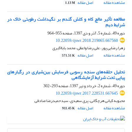
مشاهده مقاله
اصل مقاله
1.13 M
مطالعه تأثیر مالچ کاه و کلش گندم بر نگهداشت رطوبتی خاک در
شرایط دیم
دوره 49، شماره 5، آذر و دی 1397، صفحه
955-964
10.22059/ijswr.2018.219065.667560
زهرا رضایی پور، علی رضا واعظی، محمد بابااکبری
مشاهده مقاله
اصل مقاله
571.51 K
تحلیل حلقه‌های سنجه رسوبی فرسایش بین‌شیاری در رگبارهای
پیاپی تحت شرایط آزمایشگاهی
دوره 49، شماره 2، خرداد و تیر 1397، صفحه
293-302
10.22059/ijswr.2017.228531.667645
محبوبه کیانی هرچگانی، پری سعیدی، سیدحمیدرضا صادقی
مشاهده مقاله
اصل مقاله
911.45 K