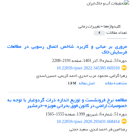
کلیدواژه‌ها =
تغییرات زمانی
تعداد مقالات:
4
مروری بر مبانی و کاربرد شاخص اتصال رسوبی در مطالعات
فرسایش خاک
دوره 53، شماره 9، آذر 1401، صفحه
2191-2208
10.22059/ijswr.2022.345385.669310
زهرا گرامی، محمود عرب خدری، احمد کریمی، حسین اسدی
مشاهده مقاله
اصل مقاله
1.8 M
مطالعه نرخ فرونشست و توزیع اندازه ذرات گردوغبار با توجه به
خصوصیات اراضی در کانون فوق بحرانی هویزه-خرمشهر
دوره 51، شماره 6، شهریور 1399، صفحه
1555-1565
10.22059/ijswr.2020.293431.668414
رضا امین فر، احمد لندی، سعید حجتی