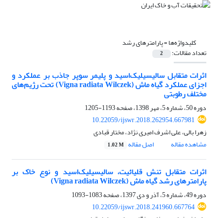
کلیدواژه‌ها =
پارامترهای رشد
تعداد مقالات:
2
اثرات متقابل سالیسیلیک‌اسید و پلیمر سوپر جاذب بر عملکرد و
اجزای عملکرد گیاه ماش (Vigna radiata Wilczek) تحت رژیم‌های
مختلف رطوبتی
دوره 50، شماره 5، مهر 1398، صفحه
1193-1205
10.22059/ijswr.2018.262954.667981
زهرا بالی، علی اشرف امیری نژاد، مختار قبادی
مشاهده مقاله
اصل مقاله
1.02 M
اثرات متقابل تنش قلیائیت، سالیسیلیک‌اسید و نوع خاک بر
پارامترهای رشد گیاه ماش (Vigna radiata Wilczek)
دوره 49، شماره 5، آذر و دی 1397، صفحه
1083-1093
10.22059/ijswr.2018.241960.667764