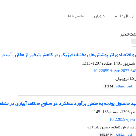
ارسال مقاله
داوران
تماس با ما
شت تبخیر
و اقتصادی اثر پوشش‌های مختلف فیزیکی در کاهش تبخیر از مخازن آب در
1297-1313
10.22059/ijswr.2022.34
ا قزوینیان
اصل مقاله
1.9 M
لید محصول یونجه به منظور برآورد عملکرد در سطوح مختلف آبیاری در منطق
135-145
10.22059/ijsw
پاک، آرش تافته، حسین بابازاده
اصل مقاله
165.03 K