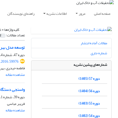
صفحه اصلی
مرور
اطلاعات نشریه
راهنمای نویسندگان
کلیدواژه‌ها =
غ
تعداد مقالات:
2
مقالات آماده انتشار
توسعه مدل بهره‌
شماره جاری
دوره 47، شماره 4، دی 1395، صفحه
r.2016.59976
شماره‌های پیشین نشریه
فاطمه حیدری، بهرام
مشاهده مقاله
دوره 57 (1405)
واسنجی دستگاه TDR با استفاده از محفظه‌های مکش آب جهت اندازه گیری‌ غلظت املاح در دو خاک لومی و لوم
دوره 56 (1404)
دوره 39، شماره 1، اسفند 1388
دوره 55 (1403)
فریبر عباسی
مشاهده مقاله
دوره 54 (1402)