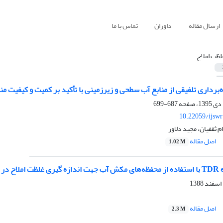
ارسال مقاله
داوران
تماس با ما
لظت املاح
برداری تلفیقی از منابع آب سطحی و زیرزمینی با تأکید بر کمیت و کیفیت من
687-699
10.22059/ijsw
 ثقفیان، مجید دلاور
اصل مقاله
1.02 M
 ماسه‌ای
اصل مقاله
2.3 M