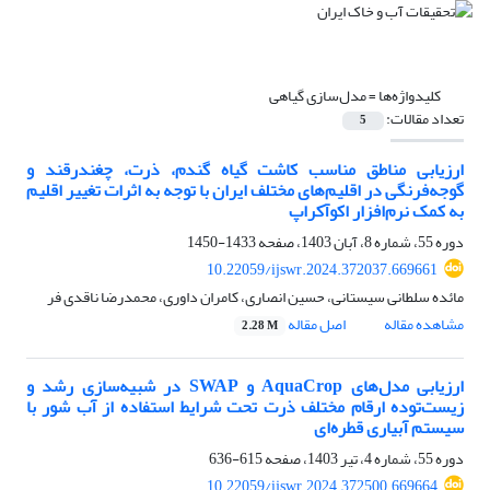
کلیدواژه‌ها =
مدل‌سازی گیاهی
تعداد مقالات:
5
ارزیابی مناطق مناسب کاشت گیاه گندم، ذرت، چغندرقند و
گوجه‌فرنگی در اقلیم‌های مختلف ایران با توجه به اثرات تغییر اقلیم
به کمک نرم‌افزار اکوآکراپ
دوره 55، شماره 8، آبان 1403، صفحه
1433-1450
10.22059/ijswr.2024.372037.669661
مائده سلطانی سیستانی، حسین انصاری، کامران داوری، محمدرضا ناقدی فر
مشاهده مقاله
اصل مقاله
2.28 M
ارزیابی مدل‌های AquaCrop و SWAP در شبیه‌سازی رشد و
زیست‌توده ارقام مختلف ذرت تحت شرایط استفاده از آب شور با
سیستم آبیاری قطره‌ای
دوره 55، شماره 4، تیر 1403، صفحه
615-636
10.22059/ijswr.2024.372500.669664