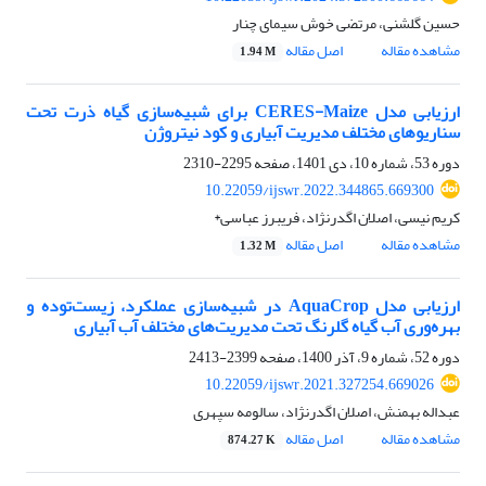
حسین گلشنی، مرتضی خوش سیمای چنار
مشاهده مقاله
اصل مقاله
1.94 M
ارزیابی مدل CERES-Maize برای شبیه‌سازی گیاه ذرت تحت
سناریوهای مختلف مدیریت آبیاری و کود نیتروژن
دوره 53، شماره 10، دی 1401، صفحه
2295-2310
10.22059/ijswr.2022.344865.669300
کریم نیسی، اصلان اگدرنژاد، فریبرز عباسی*
مشاهده مقاله
اصل مقاله
1.32 M
ارزیابی مدل AquaCrop در شبیه‌سازی عملکرد، زیست‌توده و
بهره‌وری آب گیاه گلرنگ تحت مدیریت‌های مختلف آب آبیاری
دوره 52، شماره 9، آذر 1400، صفحه
2399-2413
10.22059/ijswr.2021.327254.669026
عبداله بهمنش، اصلان اگدرنژاد، سالومه سپهری
مشاهده مقاله
اصل مقاله
874.27 K