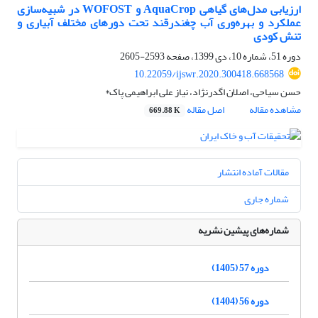
ارزیابی مدل‌های گیاهی AquaCrop و WOFOST در شبیه‌سازی
عملکرد و بهره‌وری آب چغندرقند تحت دورهای مختلف آبیاری و
تنش کودی
دوره 51، شماره 10، دی 1399، صفحه
2593-2605
10.22059/ijswr.2020.300418.668568
حسن سیاحی، اصلان اگدرنژاد، نیاز علی ابراهیمی پاک*
مشاهده مقاله
اصل مقاله
669.88 K
مقالات آماده انتشار
شماره جاری
شماره‌های پیشین نشریه
دوره 57 (1405)
دوره 56 (1404)