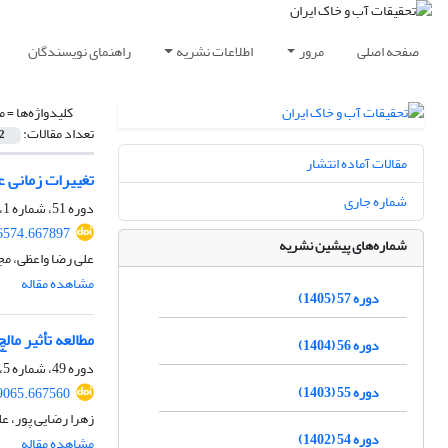
صفحه اصلی
مرور
اطلاعات نشریه
راهنمای نویسندگان
کلیدواژه‌ها =
م
تعداد مقالات:
2
مقالات آماده انتشار
تغییرات زمانی عامل مدیریت زراعی
شماره جاری
دوره 51، شماره 1، فروردین 1399، صفحه
6574.667897
شماره‌های پیشین نشریه
علی رضا واعظی، مج
مشاهده مقاله
دوره 57 (1405)
مطالعه تأثیر ما
دوره 56 (1404)
دوره 49، شماره 5، آذر و دی 1397، صفحه
دوره 55 (1403)
9065.667560
زهرا رضایی پور، عل
دوره 54 (1402)
مشاهده مقاله