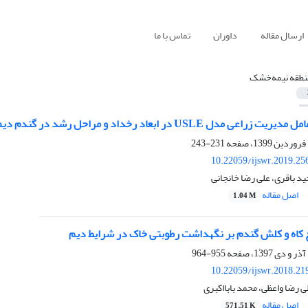
ارسال مقاله
داوران
تماس با ما
نطقه نیمه‌خشک
 مدل USLE در ابعاد رخداد و مراحل رشد در گندم دیم
231-243
10.22059/ijswr.2019.25
ید باقری، علی رضا خانجانی
اصل مقاله
1.04 M
لچ کاه و کلش گندم بر نگهداشت رطوبتی خاک در شرایط دیم
955-964
10.22059/ijswr.2018.21
ی رضا واعظی، محمد بابااکبری
اصل مقاله
571.51 K