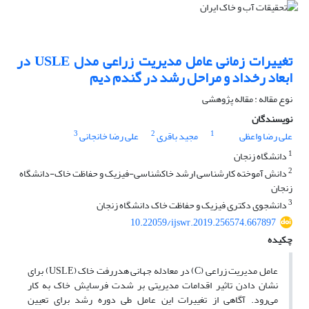
تغییرات زمانی عامل مدیریت زراعی مدل USLE در
ابعاد رخداد و مراحل رشد در گندم دیم
نوع مقاله : مقاله پژوهشی
نویسندگان
3
2
1
علی رضا واعظی
مجید باقری
علی رضا خانجانی
1
دانشگاه زنجان
2
دانش آموخته کارشناسی ارشد خاکشناسی-فیزیک و حفاظت خاک-دانشگاه
زنجان
3
دانشجوی دکتری فیزیک و حفاظت خاک دانشگاه زنجان
10.22059/ijswr.2019.256574.667897
چکیده
عامل مدیریت زراعی (C) در معادله جهانی هدررفت خاک (USLE) برای
نشان دادن تاثیر اقدامات مدیریتی بر شدت فرسایش خاک به کار
می‌رود. آگاهی از تغییرات این عامل طی دوره رشد برای تعیین