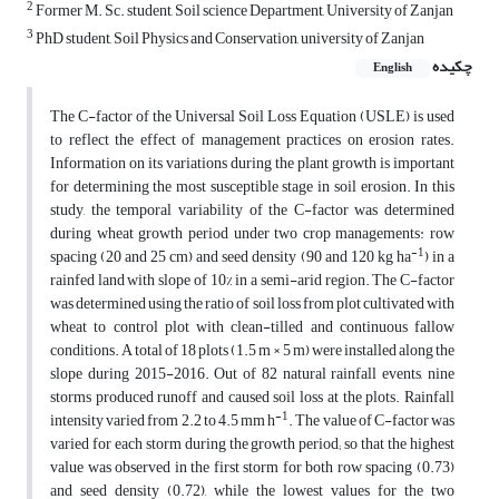
2
Former M. Sc. student, Soil science Department, University of Zanjan
3
PhD student, Soil Physics and Conservation, university of Zanjan
چکیده
English
The C-factor of the Universal Soil Loss Equation (USLE) is used
to reflect the effect of management practices on erosion rates.
Information on its variations during the plant growth is important
for determining the most susceptible stage in soil erosion. In this
study, the temporal variability of the C-factor was determined
during wheat growth period under two crop managements: row
-1
spacing (20 and 25 cm) and seed density (90 and 120 kg ha
) in a
rainfed land with slope of 10% in a semi-arid region. The C-factor
was determined using the ratio of soil loss from plot cultivated with
wheat to control plot with clean-tilled and continuous fallow
conditions. A total of 18 plots (1.5 m × 5 m) were installed along the
slope during 2015-2016. Out of 82 natural rainfall events, nine
storms produced runoff and caused soil loss at the plots. Rainfall
-1
intensity varied from 2.2 to 4.5 mm h
. The value of C-factor was
varied for each storm during the growth period; so that the highest
value was observed in the first storm for both row spacing (0.73)
and seed density (0.72), while the lowest values for the two