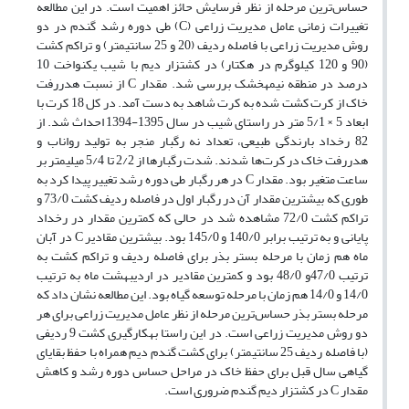
حساس‌ترین مرحله از نظر فرسایش حائز اهمیت است. در این مطالعه
تغییرات زمانی عامل مدیریت زراعی (C) طی دوره رشد گندم در دو
روش مدیریت زراعی با فاصله ردیف (20 و 25 سانتی­متر) و تراکم کشت
(90 و 120 کیلوگرم در هکتار) در کشتزار دیم با شیب یکنواخت 10
درصد در منطقه نیمه­خشک بررسی شد. مقدار C از نسبت هدررفت
خاک از کرت کشت شده به کرت شاهد به دست آمد. در کل 18 کرت با
ابعاد 5 × 5/1 متر در راستای شیب در سال 1395-1394 احداث شد. از
82 رخداد بارندگی طبیعی، تعداد نه رگبار منجر به تولید رواناب و
هدررفت خاک در کرت‌ها شدند. شدت رگبارها از 2/2 تا 5/4 میلی­متر بر
ساعت متغیر بود. مقدار C در هر رگبار طی دوره رشد تغییر پیدا کرد به
طوری که بیشترین مقدار آن در رگبار اول در فاصله ردیف کشت 73/0 و
تراکم کشت 72/0 مشاهده شد در حالی که کمترین مقدار در رخداد
پایانی و به ترتیب برابر 140/0 و 145/0 بود. بیشترین مقادیر C در آبان
ماه هم زمان با مرحله بستر بذر برای فاصله ردیف و تراکم کشت به
ترتیب 47/0و 48/0 بود و کمترین مقادیر در اردیبهشت ماه به ترتیب
14/0 و 14/0 هم زمان با مرحله توسعه گیاه بود. این مطالعه نشان داد که
مرحله بستر بذر حساس‌ترین مرحله از نظر عامل مدیریت زراعی برای هر
دو روش مدیریت زراعی است. در این راستا به­کارگیری کشت 9 ردیفی
(با فاصله ردیف 25 سانتی­متر) برای کشت گندم دیم همراه با حفظ بقایای
گیاهی سال قبل برای حفظ خاک در مراحل حساس دوره رشد و کاهش
مقدار C در کشتزار دیم گندم ضروری است.