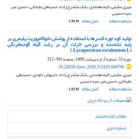
مهری سلیمی، الهه معتمدی، بابک متشرع زاده، حسینعلی علیخانی، حسین میر
سیدحسینی
مشاهده مقاله
اصل مقاله
1.99 M
تولید کود اوره کندرها با استفاده از پوشش نانوکامپوزیت پلیمری بر
پایه نشاسته و بررسی اثرات آن بر رشد گیاه گوجه‌فرنگی
(Lycopersicon esculentum L.)
دوره 52، شماره 2، اردیبهشت 1400، صفحه
301-312
10.22059/ijswr.2020.313429.668798
مهری سلیمی، الهه معتمدی، بابک متشرع زاده، داریوش داودی، حسینعلی
علیخانی، حسین میر سیدحسینی
مشاهده مقاله
اصل مقاله
1.03 M
مقالات آماده انتشار
شماره جاری