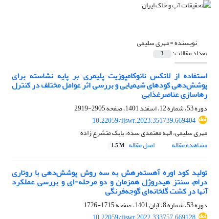
نویسنده =
مهری سلیمی
تعداد مقالات:
3
استفاده از لاتکس نانوکامپوزیت پلیمری بر پایه نشاسته برای
پوشش‌دهی کودهای شیمیایی و بررسی اثر عوامل مختلف در کنترل
رهاسازی عناصرغذایی
دوره 53، شماره 12، اسفند 1401، صفحه
2905-2919
10.22059/ijswr.2023.351739.669404
مهری سلیمی، الهه معتمدی سده، بابک متشرع زاده
مشاهده مقاله
اصل مقاله
1.5 M
تولید کود اوره آهسته‌رهش به سه روش پوشش‌دهی با روتاری
درام، سنتز هیدروژل همزمان و دو مرحله-ای و بررسی عملکرد
آنها در کشت گلخانه‌ای گوجه‌فرنگی
دوره 53، شماره 8، آبان 1401، صفحه
1715-1726
10.22059/ijswr.2022.333757.669128