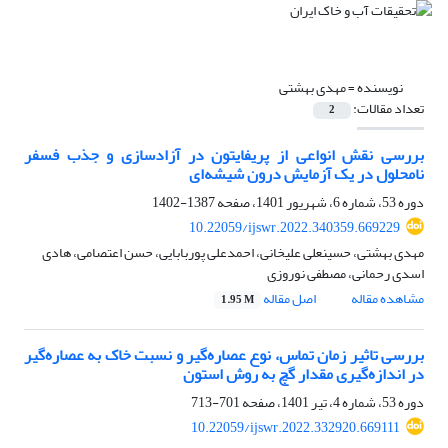
نویسنده =
مهدی بهشتی
تعداد مقالات:
2
بررسی نقش انواعی از پریفایتون در آزادسازی و جذب فسفر
نامحلول در یک آزمایش درون شیشه‌ای
دوره 53، شماره 6، شهریور 1401، صفحه
1387-1402
10.22059/ijswr.2022.340359.669229
مهدی بهشتی، حسینعلی علیخانی، احمدعلی پوربابایی، حسن اعتصامی، هادی
اسدی رحمانی، مصطفی نوروزی
مشاهده مقاله
اصل مقاله
1.95 M
بررسی تاثیر زمان تماس، نوع عصاره‌گیر و نسبت خاک به عصاره‌گیر
در اندازه‌گیری مقدار گچ به روش استون
دوره 53، شماره 4، تیر 1401، صفحه
701-713
10.22059/ijswr.2022.332920.669111