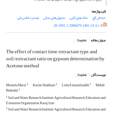
کلیدواژه‌ها
انحلال گچ
خاک های گچی
محلول‌های نمکی
هدایت الکتریکی
20.1001.1.2008479.1401.53.4.1.0
عنوان مقاله
English
The effect of contact time, extractant type, and
soil/extractant ratio on gypsum determination by
Acetone method
نویسندگان
English
1
2
1
Mostafa Marzi
Karim Shahbazi
Leila Esmaeilzadeh
Mehdi
1
Beheshti
1
Soil and Water Research Institute, Agricultural Research, Education, and
Extension Organization, Karaj, Iran
2
Soil and Water Research Institute, Agricultural Research, Education, and