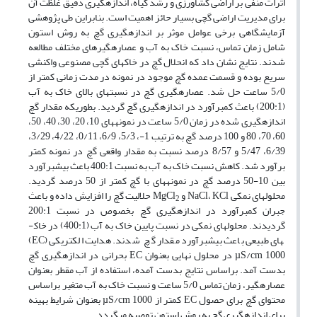
اثرات منفی بر اراضی کشاورزی و رشد گیاه، اندازه­گیری دقیق غلظت آن
برای مدیریت اراضی گچی بسیار حائز اهمیت است. بنابراین طی پژوهشی
آزمایشگاهی برخی عوامل موثر بر اندازه­گیری گچ به روش استون
شامل زمان تماس، نسبت خاک به آب و عصاره­گیر­های مختلف مطالعه
شدند. نتایج نشان داد که انحلال گچ در خاک­های گچی مصنوعی واکنشی
سریع بوده و قسمت عمده گچ موجود در نمونه در مدت زمانی کمتر از
5/0 ساعت حل شد. عصاره­گیری گچ در نسبت­های بالای خاک به آب
(200:1) باعث کم­برآورد در اندازه­گیری گچ گردید. بطوریکه مقدار گچ
اندازه­گیری شده در زمان 5/0 ساعت در نمونه­های 10، 20، 30، 40، 50،
60، 70، 80 و 100 درصد گچ به ترتیب 1-، 5/3، 6/9، 0/11، 4/22، 3/29،
6/39، 5/47 و 8/57 درصد نسبت به مقدار واقعی گچ در نمونه کمتر
برآورد شد. کاهش نسبت خاک به آب به نسبت 400:1 باعث بیش­برآورد
بین 10-50 درصد گچ در نمونه­های با گچ کمتر از 50 درصد گردید.
محلول­های نمکی NaCl، KCl و MgCl
حلالیت گچ را افزایش داده و باعث
2
جبران کم­برآورد در اندازه­گیری گچ بخصوص در نسبت 200:1
گردیدند. محلول­های نمکی در نسبت­ پایین خاک به آب (400:1) در خاک­
های طبیعی باعث بیش­برآورد مقدار گچ شدند. هدایت الکتریکی (EC)
µS/cm 1000 در محلول نهایی بعنوان EC بحرانی در اندازه­گیری گچ
بدست آمد. براساس نتایج بدست آمده، استفاده از آب مقطر بعنوان
عصاره­گیر، زمان تماس 5/0 ساعت و نسبت خاک به آب متغیر براساس
محتوای گچ برای حصول EC کمتر از µS/cm 1000 بعنوان شرایط بهینه
برای اندازه­گیری گچ به روش استون توصیه می­گردد.