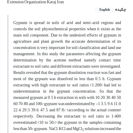
Extension Organization, Karaj, Iran
چکیده
English
Gypsum is spread in soils of arid and semi-arid regions and
controls the soil physiochemical properties when it exists as the
main soil component. Due to the undesired effects of gypsum in
agriculture and plant growth, the accurate determination of its
concentration is very important for soil classification and land use
management. In this study, the parameters affecting the gypsum
determination by the acetone method, namely contact time,
extractant to soil ratio, and different extractants were investigated.
Results revealed that the gypsum dissolution reaction was fast and
most of the gypsum was dissolved in less than 0.5 h. Gypsum
extracting with high extractant to soil ratios (1:200) had led to
underestimation in the gypsum concentration. So that, the
measured gypsum at 0.5 h extraction in soils with 10, 20, 30, 40, 50,
60, 70, 80, and 100% gypsum was underestimated by -1, 3.5, 9.6, 11.0,
22.4, 29.3, 39.6, 47.5, and 87.8% (according to the actual content)
respectively. Decreasing the extractant to soil ratio to 1:400,
overestimated (10 to 50%) the gypsum in the samples containing
less than 50% gypsum. NaCl, KCl and MgCl
solutions increased the
2