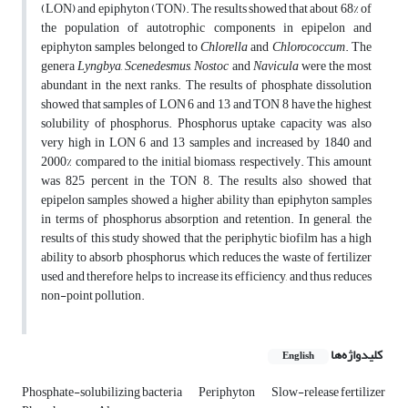
(LON) and epiphyton (TON). The results showed that about 68% of
the population of autotrophic components in epipelon and
epiphyton samples belonged to
Chlorella
and
Chlorococcum
. The
genera
Lyngbya
,
Scenedesmus
,
Nostoc
and
Navicula
were the most
abundant in the next ranks. The results of phosphate dissolution
showed that samples of LON 6 and 13 and TON 8 have the highest
solubility of phosphorus. Phosphorus uptake capacity was also
very high in LON 6 and 13 samples and increased by 1840 and
2000% compared to the initial biomass, respectively. This amount
was 825 percent in the TON 8. The results also showed that
epipelon samples showed a higher ability than epiphyton samples
in terms of phosphorus absorption and retention. In general, the
results of this study showed that the periphytic biofilm has a high
ability to absorb phosphorus, which reduces the waste of fertilizer
used and therefore helps to increase its efficiency, and thus reduces
non-point pollution.
کلیدواژه‌ها
English
Phosphate-solubilizing bacteria
Periphyton
Slow-release fertilizer