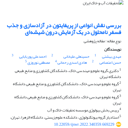
بررسی نقش انواعی از پریفایتون در آزادسازی و جذب
فسفر نامحلول در یک آزمایش درون شیشه‌ای
نوع مقاله : مقاله پژوهشی
نویسندگان
3
2
1
مهدی بهشتی
حسینعلی علیخانی
احمدعلی پوربابایی
5
4
2
حسن اعتصامی
هادی اسدی رحمانی
مصطفی نوروزی
1
دکتری،گروه علوم و مهندسی خاک، دانشکدگان کشاورزی و منابع طبیعی
دانشگاه تهران
2
گروه علوم و مهندسی خاک، دانشکدگان کشاورزی و منابع طبیعی دانشگاه
تهران
3
گروه علوم و مهدسی خاک، دانشکدگان کشاورزی و منابع طبیعی دانشگاه
تهران
4
رییس بخش بیولوژی موسسه تحقیقات خاک و آب
5
استادیار گروه بیوتکنولوژی، دانشکده علوم زیستی، دانشگاه الزهرا، تهران،
10.22059/ijswr.2022.340359.669229