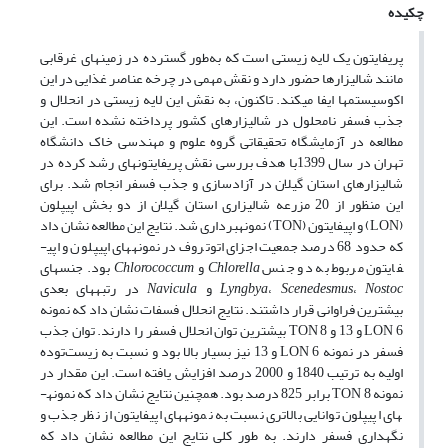
چکیده
پریفایتون یک لایه زیستی است که به‌طور گسترده در زمین­های غرقابی
مانند شالیزارها حضور دارد و نقش مهمی در چرخه عناصر غذایی در این
اکوسیستم­ها ایفا می­کند. تاکنون، به نقش این لایه زیستی در انحلال و
جذب فسفر نامحلول در شالیزارهای کشور پرداخته نشده است. این
مطالعه در آزمایشگاه تحقیقاتی گروه علوم و مهندسی خاک دانشگاه
تهران در سال 1399با هدف بررسی نقش پریفایتون­های رشد کرده در
شالیزارهای استان گیلان در آزادسازی و جذب فسفر انجام شد. برای
این منظور از 20 مزرعه شالیزاری استان گیلان از دو بخش اپی­پلون
(LON) و اپی­فایتون (TON) نمونه­برداری شد. نتایج این مطالعه نشان داد
که حدود 68 درصد جمعیت اجزای اتوتروف در نمونه­های اپی­پلون و اپی­
فایتون مربوط به دو جنس
Chlorella
و
Chlorococcum
بود. جنس­های
Nostoc
،
Scenedesmus
،
Lyngbya
و
Navicula
در رتبه­های بعدی
بیشترین فراوانی قرار داشتند. نتایج انحلال فسفات نشان داد که نمونه
LON 6 و 13 و TON 8 بیشترین توان انحلال فسفر را دارند. توان جذب
فسفر در نمونه LON 6 و 13 نیز بسیار بالا بود و نسبت به زیست‌توده
اولیه به ترتیب 1840 و 2000 درصد افزایش یافته است. این مقدار در
نمونه TON 8 برابر 825 درصد بود. همچنین نتایج نشان داد که نمونه­
های اپی­پلون توانایی بالاتری نسبت به نمونه­های اپی­فایتون از نظر جذب و
نگهداری فسفر دارند. به طور کلی نتایج این مطالعه نشان داد که