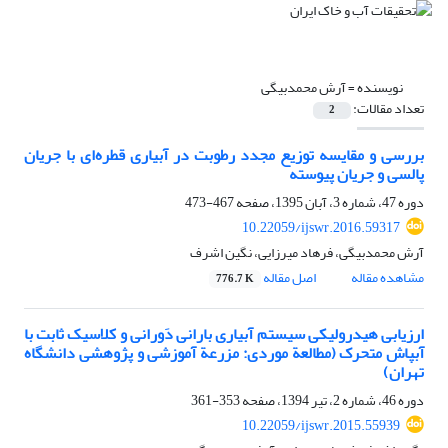
نویسنده =
آرش محمدبیگی
تعداد مقالات:
2
بررسی و مقایسه توزیع مجدد رطوبت در آبیاری قطره‌ای با جریان
پالسی و جریان پیوسته
دوره 47، شماره 3، آبان 1395، صفحه
467-473
10.22059/ijswr.2016.59317
آرش محمدبیگی، فرهاد میرزایی، نگین اشرف
مشاهده مقاله
اصل مقاله
776.7 K
ارزیابی هیدرولیکی سیستم آبیاری بارانی دَورانی و کلاسیک ثابت با
آبپاش متحرک (مطالعة موردی: مزرعة آموزشی و پژوهشی دانشگاه
تهران)
دوره 46، شماره 2، تیر 1394، صفحه
353-361
10.22059/ijswr.2015.55939