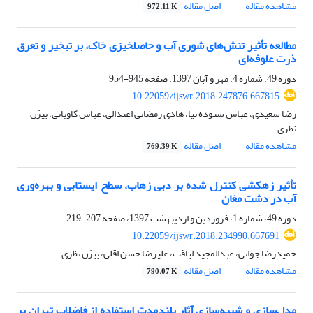
مشاهده مقاله
اصل مقاله
972.11 K
مطالعه تأثیر تنش‌های شوری آب و حاصلخیزی خاک، بر تبخیر‌‌ و‌‌‌ تعرق
ذرت علوفه‌ای
دوره 49، شماره 4، مهر و آبان 1397، صفحه
945-954
10.22059/ijswr.2018.247876.667815
رضا سعیدی، عباس ستوده نیا، هادی رمضانی اعتدالی، عباس کاویانی، بیژن
نظری
مشاهده مقاله
اصل مقاله
769.39 K
تأثیر زهکشی کنترل شده بر دبی زهاب، سطح ایستابی و بهره‌وری
آب در دشت مغان
دوره 49، شماره 1، فروردین و اردیبهشت 1397، صفحه
207-219
10.22059/ijswr.2018.234990.667691
حمیدرضا جوانی، عبدالمجید لیاقت، علیرضا حسن اقلی، بیژن نظری
مشاهده مقاله
اصل مقاله
790.07 K
مدل‌سازی و شبیه‌سازی آثار بلندمدت استفاده از فاضلاب تهران بر