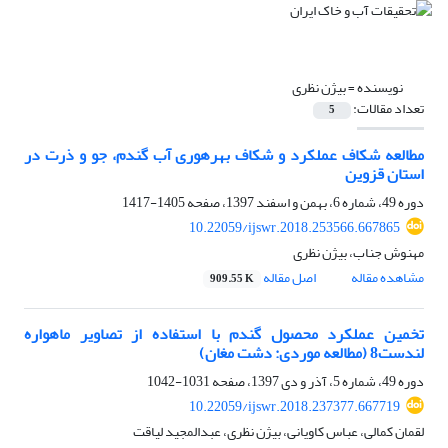
نویسنده =
بیژن نظری
تعداد مقالات:
5
مطالعه شکاف عملکرد و شکاف بهره‎وری آب گندم، جو و ذرت در
استان قزوین
دوره 49، شماره 6، بهمن و اسفند 1397، صفحه
1405-1417
10.22059/ijswr.2018.253566.667865
مهنوش جناب، بیژن نظری
مشاهده مقاله
اصل مقاله
909.55 K
تخمین عملکرد محصول گندم با استفاده از تصاویر ماهواره
لندست‌8 (مطالعه موردی: دشت مغان)
دوره 49، شماره 5، آذر و دی 1397، صفحه
1031-1042
10.22059/ijswr.2018.237377.667719
لقمان کمالی، عباس کاویانی، بیژن نظری، عبدالمجید لیاقت