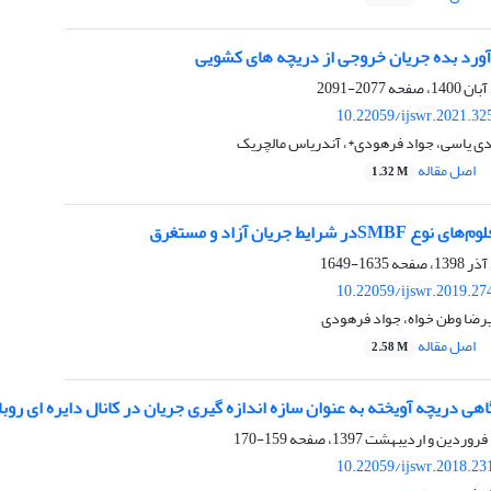
رآورد بده جریان خروجی از دریچه های کشویی
2077-2091
10.22059/ijswr.2021.32
دی یاسی، جواد فرهودی*، آندریاس مالچریک
اصل مقاله
1.32 M
 شرایط جریان آزاد و مستغرق
1635-1649
10.22059/ijswr.2019.27
یرضا وطن خواه، جواد فرهودی
اصل مقاله
2.58 M
ی دریچه آویخته به عنوان سازه اندازه گیری جریان در کانال دایره ای روباز
159-170
10.22059/ijswr.2018.23