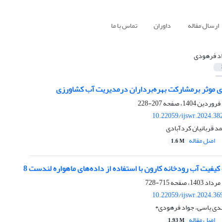
ارسال مقاله
داوران
تماس با ما
د فرهودی
ای موثر برمشارکت بهره‌برداران درمدیریت آب کشاورزی
207-228
10.22059/ijswr.2024.38
د قربانیان کردآبادی
اصل مقاله
1.6 M
یفیت آب رودخانه کارون با استفاده از داده‌های ماهواره لندست 8
715-728
10.22059/ijswr.2024.36
دی یاسی، جواد فرهودی*
اصل مقاله
1.93 M