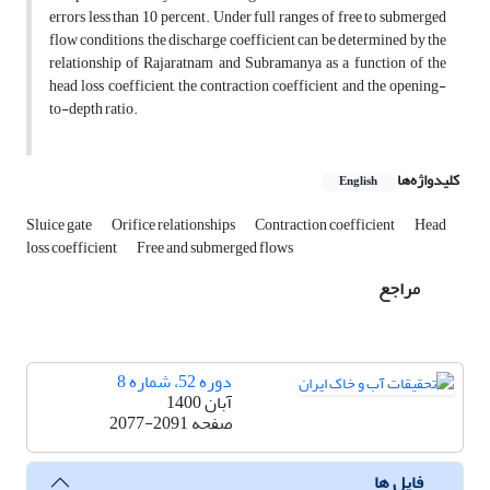
errors less than 10 percent. Under full ranges of free to submerged
flow conditions, the discharge coefficient can be determined by the
relationship of Rajaratnam and Subramanya as a function of the
head loss coefficient, the contraction coefficient and the opening-
to-depth ratio.
کلیدواژه‌ها
English
Sluice gate
Orifice relationships
Contraction coefficient
Head
loss coefficient
Free and submerged flows
مراجع
دوره 52، شماره 8
آبان 1400
صفحه
2077-2091
فایل ها