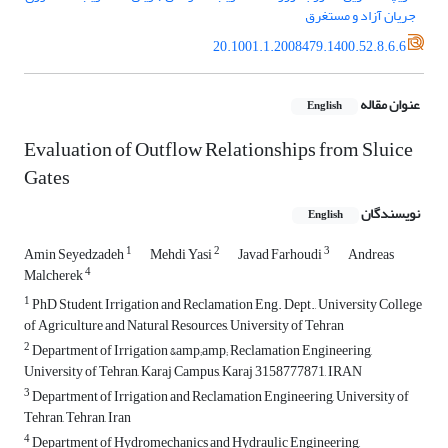
جریان آزاد و مستغرق
20.1001.1.2008479.1400.52.8.6.6
عنوان مقاله
English
Evaluation of Outflow Relationships from Sluice
Gates
نویسندگان
English
1
2
3
Amin Seyedzadeh
Mehdi Yasi
Javad Farhoudi
Andreas
4
Malcherek
1
PhD Student, Irrigation and Reclamation Eng. Dept., University College
of Agriculture and Natural Resources, University of Tehran
2
Department of Irrigation &amp;amp; Reclamation Engineering,
University of Tehran, Karaj Campus, Karaj 3158777871, IRAN
3
Department of Irrigation and Reclamation Engineering, University of
Tehran, Tehran, Iran
4
Department of Hydromechanics and Hydraulic Engineering,