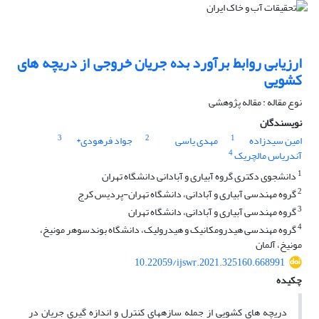
ارزیابی روابط برآورد بده جریان خروجی از دریچه های
کشویی
نوع مقاله : مقاله پژوهشی
نویسندگان
3
2
1
امین سیدزاده
مهدی یاسی
جواد فرهودی*
4
آندریاس مالچریک
1
دانشجوی دکتری گروه آبیاری و آبادانی دانشگاه تهران
2
گروه مهندسی آبیاری و آبادانی، دانشگاه تهران-پردیس کرج
3
گروه مهندسی آبیاری و آبادانی، دانشگاه تهران
4
گروه مهندسی هیدرومکانیک و هیدرولیک، دانشگاه بوندسوهر مونیخ،
مونیخ، آلمان
10.22059/ijswr.2021.325160.668991
چکیده
دریچه های کشویی از جمله سازه­های کنترل و اندازه گیری جریان در