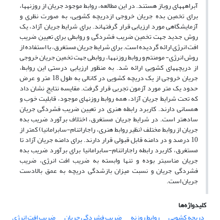
آبراهه­های روباز هستند.
در این مطالعه، روابط موجود جریان از روزنه­ها،
برای تخمین بده جریان خروجی ازدریچه کشویی، به صورت نظری و
آزمایشگاهی مورد ارزیابی قرار گرفته­اند. برای شرایط جریان آزاد، یک
روش جدید جهت تخمین ضریب فشردگی و روابطی برای تعیین ضریب
افت انرژی ارائه گردیده است. برای شرایط جریان مستغرق، با استفاده از
روش انرژی- مومنتم و روابط روزنه­ها، روابطی جهت تخمین جریان خروجی
از دریچه­های کشویی ارائه شد. به منظور ارزیابی درستی این روابط،
جریان خروجی از یک دریچه کشویی در کانالی به طول 18 متر و عرض
حدود یک متر مورد آزمون تجربی قرار گرفت. مقایسه نتایج نشان داد
که تحت شرایط جریان آزاد، همه روابط روزنه­ای موجود، قابلیت خوب و
همسانی دارند. کاربرد رابطه هنری در تعیین ضریب فشردگی جریان
ساده­تر است. در شرایط جریان مستغرق، اختلاف برآورد ضریب بده
جریان از روابط مختلف (نظیر روابط هنری، راجاراتنام-سابرامانیا) کمتر از
10 درصد و در دامنه قابل قبولی قرار دارند. برای دامنه جریان آزاد تا
مستغرق، کاربرد رابطه راجاراتنام-سابرامانیا برای برآورد ضریب بده
جریان مناسب­تر بوده و تنها وابسته به ضریب افت انرژی، ضریب
فشردگی جریان و نسبت میزان بازشدگی دریچه به عمق بالادست
جریان است.
کلیدواژه‌ها
دریچه کشویی
روابط روزنه
ضریب فشردگی جریان
ضریب افت انرژی