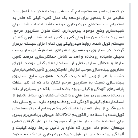
در تحقیق حاضر سیستم منابع آب سطحی رودخانه دز حد فاصل سد
تنظیمی دز تا بندقیر برای توسعه یک مدل کمی- کیفی که قادر به
استخراج سیاست‌های بهره‌برداری بهینه باشد انتخاب شد. برای
شبیه‌سازی وضع موجود بهره‌برداری، تحت عنوان سناریوی مرجع،
اتصال دینامیک بین مدل‌های کمی و کیفی ایجاد شد. طوری که در
سیستم کوپل شده، روابط هیدرولیکی بین تمام اجزای سیستم برقرار
گردید. در سناریوی بهینه‌سازی متغیرهای تصمیم شامل نیاز زیست
محیطی ماهیانه رودخانه و اهداف شامل حداکثرسازی درصد تامین
نیازها و حداقل سازی تخطی از استانداردهای کیفی بودند. اجرای
سناریوی بهینه‌سازی موجب افزایش اطمینان‌پذیری تأمین تمامی نیازهای
دشت با هر اولویتی که دارند، گردید. همچنین نتایج سناریوی
بهینه‌سازی نسبت به سناریوی مرجع نشان داد که نه تنها غلظت
پارامترهای آلودگی و کیفی بهبود یافته است، بلکه در بسیاری از نقاط
رودخانه بخصوص در محل‌های برداشت آب کشاورزی، حداقل تجاوز از
استانداردهای کیفی و آلودگی آب رودخانه وجود دارد. نتایج نشان داد
با بهره‌گیری از روش اتصال دینامیک کمی-کیفی منابع آب و توسعه مدل
کوپل‌شده با استفاده از الگوریتم MOPSO، می‌توان برنامه‌ریزی بهتری
برای استفاده مناسب از منابع آب موجود با در نظر گرفتن تمامی
ذینفعان انجام داد. طوری که علاوه بر تأمین نیازها، روند کیفیت و
آلودگی رودخانه نیز در طول دوره بهره‌برداری نزدیک به حدود