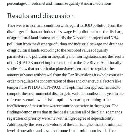
percentage of needs met and minimize quality standard violations.
Results and discussion
The river is in a critical condition with regard to BOD pollution from the
discharge of urban and industrial sewage, EC pollution from the discharge
of agricultural land drains (primarily the Neyshekar project), and NH4
pollution from the discharge of urban and industrial sewage and drainage
of agricultural lands, according to the recorded values of quality
parameters and pollution in the quality monitoring stations and the results
of the QUAL2K model implementation for the Dez River. Additionally,
studies show that no particular plans have been made to regulate the
amount of water withdrawal from the Dez River along its whole course in
order to regulate the concentration of these and other crucial factors like
temperature, PH, DO, and N-NO3. The optimization approach is used to
compute the environmental discharge in various months of the year in the
reference scenario, which is the optimal scenario pertaining to the
inefficiency of the current water resource operation in the region. The
findings demonstrate that, in the ideal situation, all of the plain's demands,
regardless of priority, were met with a high degree of dependability.
Additionally, the reservoir volume of the dam is higher than the minimal
level of operation and has only dropped to the minimum level in five