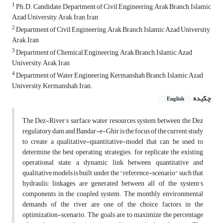
1
Ph.D. Candidate, Department of Civil Engineering, Arak Branch, Islamic
Azad University, Arak, Iran, Iran
2
Department of Civil Engineering, Arak Branch, Islamic Azad University,
Arak, Iran
3
Department of Chemical Engineering, Arak Branch, Islamic Azad
University, Arak, Iran
4
Department of Water Engineering, Kermanshah Branch, Islamic Azad
University, Kermanshah, Iran.
چکیده
English
The Dez-River's surface water resources system between the Dez
regulatory dam and Bandar-e-Ghir is the focus of the current study
to create a qualitative-quantitative-model that can be used to
determine the best operating strategies. for replicate the existing
operational state, a dynamic link between quantitative and
qualitative models is built under the "reference-scenario" such that
hydraulic linkages are generated between all of the system's
components in the coupled system. The monthly environmental
demands of the river are one of the choice factors in the
optimization-scenario. The goals are to maximize the percentage