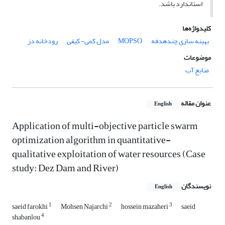
استاندارد باشد.
کلیدواژه‌ها
بهینه سازی چندهدفه
MOPSO
مدل کمی- کیفی
رودخانه دز
موضوعات
منابع آب
عنوان مقاله
English
Application of multi-objective particle swarm
optimization algorithm in quantitative-
qualitative exploitation of water resources (Case
study: Dez Dam and River)
نویسندگان
English
1
2
3
saeid farokhi
Mohsen Najarchi
hossein mazaheri
saeid
4
shabanlou