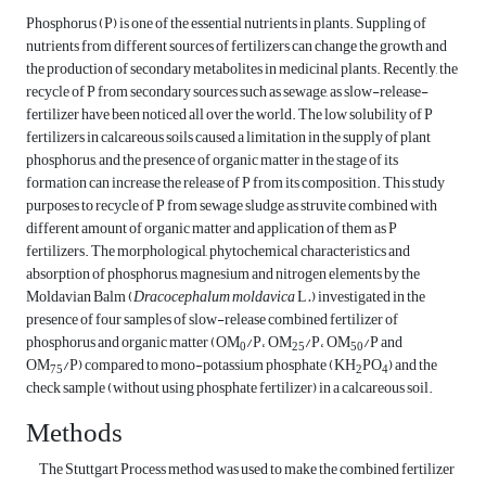
Phosphorus (P) is one of the essential nutrients in plants. Suppling of
nutrients from different sources of fertilizers can change the growth and
the production of secondary metabolites in medicinal plants. Recently, the
recycle of P from secondary sources such as sewage, as slow-release-
fertilizer have been noticed all over the world. The low solubility of P
fertilizers in calcareous soils caused a limitation in the supply of plant
phosphorus, and the presence of organic matter in the stage of its
formation can increase the release of P from its composition. This study
purposes to recycle of P from sewage sludge as struvite combined with
different amount of organic matter and application of them as P
fertilizers. The morphological, phytochemical characteristics and
absorption of phosphorus, magnesium and nitrogen elements by the
Moldavian Balm (
Dracocephalum moldavica
L
.
) investigated in the
presence of four samples of slow-release combined fertilizer of
phosphorus and organic matter (OM
/P، OM
/P، OM
/P and
0
25
50
OM
/P) compared to mono-potassium phosphate (KH
PO
) and the
75
2
4
check sample (without using phosphate fertilizer) in a calcareous soil.
Methods
The Stuttgart Process method was used to make the combined fertilizer