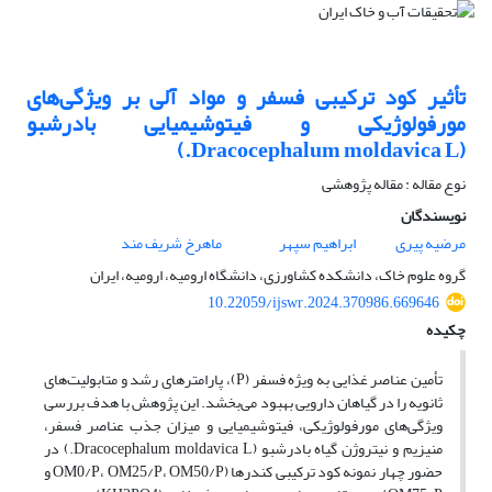
تأثیر کود ترکیبی فسفر و مواد آلی بر ویژگی‌های
مورفولوژیکی و فیتوشیمیایی بادرشبو
(Dracocephalum moldavica L.)
نوع مقاله : مقاله پژوهشی
نویسندگان
مرضیه پیری
ابراهیم سپهر
ماهرخ شریف مند
گروه علوم خاک، دانشکده کشاورزی، دانشگاه ارومیه، ارومیه، ایران
10.22059/ijswr.2024.370986.669646
چکیده
تأمین عناصر غذایی به ویژه فسفر (P)، پارامترهای رشد و متابولیت‌‌های
ثانویه را در گیاهان دارویی بهبود می‌‌بخشد. این پژوهش با هدف بررسی
ویژگی‌‌های مورفولوژیکی، فیتوشیمیایی و میزان جذب عناصر فسفر،
منیزیم و نیتروژن گیاه بادرشبو (Dracocephalum moldavica L.) در
حضور چهار نمونه کود ترکیبی کندرها (OM0/P، OM25/P، OM50/P و