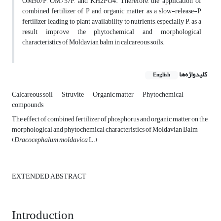
OM50/P, OM75/P, and KH2PO4. Therefore, the application of
combined fertilizer of P and organic matter as a slow-release-P
fertilizer leading to plant availability to nutrients, especially P, as a
result improve the phytochemical and morphological
characteristics of Moldavian balm in calcareous soils.
کلیدواژه‌ها
English
Calcareous soil
Struvite
Organic matter
Phytochemical
compounds
The effect of combined fertilizer of phosphorus and organic matter on the
morphological and phytochemical characteristics of Moldavian Balm
(
Dracocephalum moldavica
L.)
EXTENDED ABSTRACT
Introduction