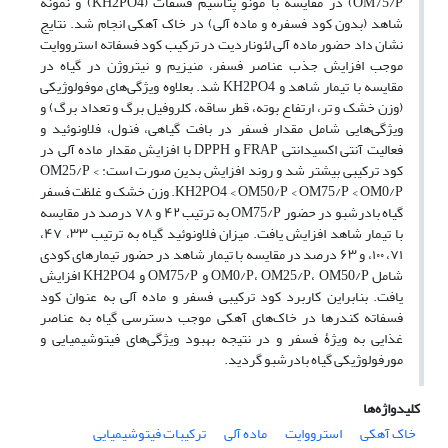
OM75/P) در مقایسه با مونو پتاسیم فسفات (KH2PO4) و نمونه
شاهد (بدون کود فسفره و ماده آلی) در خاک آهکی انجام شد. نتایج
نشان داد حضور ماده آلی لئوناردیت در ترکیب کود فسفاته استرووایت
موجب افزایش جذب عناصر فسفر، منیزیم و نیتروژن در گیاه در
مقایسه با تیمار شاهد و KH2PO4 شد. بعلاوه ویژگی‌‌های موفولوژیکی
(وزن خشک و تر، ارتفاع بوته، قطر ساقه، کلروفیل برگ و تعداد برگ) و
ویژگی‌‌هایی شامل مقدار فسفر در بافت گیاهی، فنول، فلاونوئید و
فعالیت آنتی اکسیدانتی FRAP و DPPH با افزایش مقدار ماده آلی در
کود ترکیبی بیشتر شد و روند افزایش بدین صورت است: OM25/P <
KH2PO4 < OM50/P < OM75/P < OM0/P. وزن خشک و غلظت فسفر
گیاه بادرشبو در حضور OM75/P به ترتیب ۴۲ و ۷۸ درصد در مقایسه
با تیمار شاهد افزایش یافت. میزان فلاونوئید گیاه به ترتیب ۳۳، ۴۷،
۷۱، ۱۰۰، و ۶۳ درصد در مقایسه با تیمار شاهد در حضور تیمارهای کودی
شامل OM0/P، OM25/P، OM50/P و OM75/P و KH2PO4 افزایش
یافت. بنابراین کاربرد کود ترکیبی فسفر و ماده آلی به عنوان کود
فسفاته کندرها در خاک‌‌های آهکی موجب دسترسی گیاه به عناصر
غذایی به ویژۀ فسفر و در نتیجه بهبود ویژگی‌‌های فیتوشیمیایی و
مورفولوژیکی گیاه بادرشبو گردید.
کلیدواژه‌ها
خاک آهکی
استرووایت
ماده آلی
ترکیبات فیتوشیمیایی