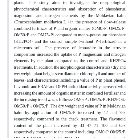
plants. This study aims to investigate the morphological,
phytochemical characteristics and absorption of phosphorus,
magnesium and nitrogen elements by the Moldavian balm
(Dracocephalum moldavica L.) in the presence of slow-release
combined fertilizer of P and organic matter (OM0/P، OM25/P،
OM50/P and OM75/P) compared to mono-potassium phosphate
(KH2PO4) and the control sample (without P-fertilizer) in a
calcareous soil. The presence of leonardite in the struvite
composition increased the uptake of P, magnesium and nitrogen
elements by the plant compared to the control and KH2PO4
treatments. In addition, the morphological characteristics (dry and
wet weight, plant height, stem diameter, chlorophyll and number of
leaves) and characteristics including a value of P in plant, phenol,
flavonoid and FRAP and DPPH antioxidant activity increased with
increasing the amount of organic matter in combined fertilizer and
the increasing trend was as follows: OM0/P < OM25/P <KH2PO4<
OM50/P < OM75/P. The dry weight and value of P in Moldavian
balm by application of OM75/P increased by 42 and 78%,
respectively, compared to the check treatment. The flavonoid
content of the plant increased by 33, 47, 71, 100, and 63%,
respectively, compared to the control including OM0/P, OM25/P,