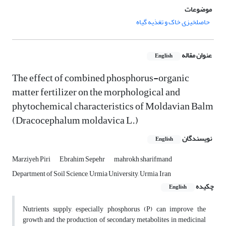
موضوعات
حاصلخیزی خاک و تغذیه گیاه
عنوان مقاله
English
The effect of combined phosphorus-organic
matter fertilizer on the morphological and
phytochemical characteristics of Moldavian Balm
(Dracocephalum moldavica L.)
نویسندگان
English
Marziyeh Piri
Ebrahim Sepehr
mahrokh sharifmand
Department of Soil Science, Urmia University, Urmia, Iran
چکیده
English
Nutrients supply, especially phosphorus (P) can improve the
growth and the production of secondary metabolites in medicinal