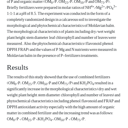
of P and organic matter (OM
/P، OM
/P، OM
/P and OM
/P).
0
25
50
75
4+
2+
3-
Briefly, fertilizers were prepared in molar ratios of NH
/Mg
/PO
4
1:1:1 at a pH of 8.5. The experiment was conducted in the form of a
completely randomized design in a calcareous soil to investigate the
morphological and phytochemical characteristics of Moldavian balm.
The morphological characteristics of plants including dry/wet weight,
plant height, stem diameter, leaf chlorophyll and number of leaves were
measured. Also, the phytochemical characteristics (flavonoid, phenol,
DPPH, FRAP) and the values of P, Mg and N nutrients were measured in
Moldavian balm in the presence of P-fertilizers treatments.
Results
The results of this study showed that the use of combined fertilizers
(OM
/P، OM
/P، OM
/P and OM
/P) and KH
PO
resulted in a
0
25
50
75
2
4
significantly increase in the morphological characteristics (dry and wet
weight, plant height, stem diameter, chlorophyll and number of leaves) and
phytochemical characteristics including phenol, flavonoid and FRAP and
DPPH antioxidant activity especially with the high amount of organic
matter in combined fertilizer and the increasing trend was as follows:
OM
/P < OM
/P <KH
PO
< OM
/P < OM
/P.
0
25
2
4
50
75