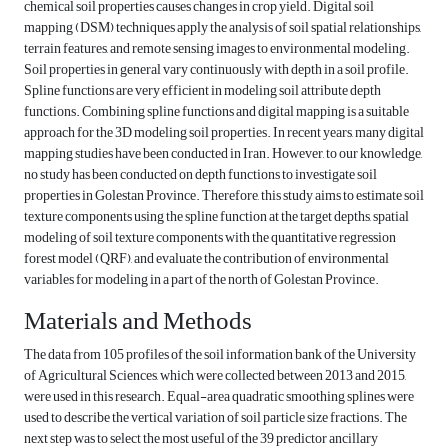
chemical soil properties causes changes in crop yield. Digital soil
mapping (DSM) techniques apply the analysis of soil spatial relationships,
terrain features, and remote sensing images to environmental modeling.
Soil properties in general vary continuously with depth in a soil profile.
Spline functions are very efficient in modeling soil attribute depth
functions. Combining spline functions and digital mapping is a suitable
approach for the 3D modeling soil properties. In recent years, many digital
mapping studies have been conducted in Iran. However, to our knowledge,
no study has been conducted on depth functions to investigate soil
properties in Golestan Province. Therefore, this study aims to estimate soil
texture components using the spline function at the target depths, spatial
modeling of soil texture components with the quantitative regression
forest model (QRF), and evaluate the contribution of environmental
variables for modeling in a part of the north of Golestan Province.
Materials and Methods
The data from 105 profiles of the soil information bank of the University
of Agricultural Sciences, which were collected between 2013 and 2015,
were used in this research. Equal-area quadratic smoothing splines were
used to describe the vertical variation of soil particle size fractions. The
next step was to select the most useful of the 39 predictor ancillary