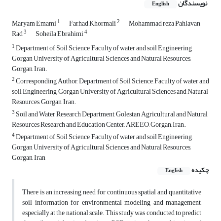
نویسندگان
English
1
2
Maryam Emami
Farhad Khormali
Mohammad reza Pahlavan
3
4
Rad
Soheila Ebrahimi
1
Department of Soil Science, Faculty of water and soil Engineering,
Gorgan University of Agricultural Sciences and Natural Resources,
Gorgan, Iran.
2
Corresponding Author, Department of Soil Science, Faculty of water and
soil Engineering, Gorgan University of Agricultural Sciences and Natural
Resources, Gorgan, Iran.
3
Soil and Water Research Department, Golestan Agricultural and Natural
Resources Research and Education Center, AREEO, Gorgan, Iran.
4
Department of Soil Science, Faculty of water and soil Engineering,
Gorgan University of Agricultural Sciences and Natural Resources,
Gorgan, Iran
چکیده
English
There is an increasing need for continuous spatial and quantitative
soil information for environmental modeling and management,
especially at the national scale. This study was conducted to predict