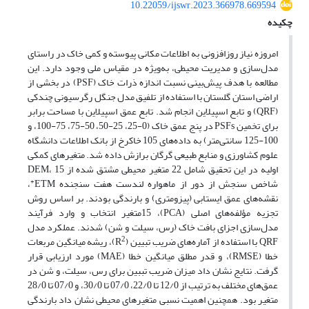
10.22059/ijswr.2023.366978.669594
چکیده
امروزه نیاز روزافزونی به اطلاعات مکانی پیوسته و کمی خاک در راستای
مدل‌سازی و مدیریت محیطی، به‌ویژه در مقیاس ملی وجود دارد. این
مطالعه با هدف پیش‌بینی نسبت اندازه ذرات خاک (PSF) در بخشی از
اراضی استان گلستان با استفاده از تلفیق مدل جنگل رگرسیونی چندکی
(QRF) و تابع اسپیلاین انجام شد. تابع عمق اسپیلاین با مساحت برابر
برای تخمین PSFs در پنج عمق خاک (0-25، 25-50، 50-75، 75-100، و
100-125 سانتی‌متر) به داده‌های 105 خاکرخ از بانک اطلاعات دانشگاه
علوم کشاورزی و منابع طبیعی گرگان برازش داده شد. متغیرهای کمکی
اولیه در این تحقیق شامل 22 متغیر محیطی مشتق شده از DEM، 15
+
شاخص سنجش از دور از ماهواره لندست هفت سنجنده ETM
،
نقشه‌های عمق ایستابی (پیزومتری) و بارندگی بودند. بر اساس روش
تجزیه مؤلفه‌های اصلی (PCA)، 15متغیر انتخاب و وارد فرآیند
مدل‌سازی اجزای بافت خاک (رس، سیلت و شن) شدند. عملکرد مدل
2
QRF با استفاده از آماره‌های ضریب تبیین (R
)، ریشه میانگین مربعات
خطا (RMSE)، و قدر مطلق میانگین خطا (MAE) مورد ارزیابی قرار
گرفت. نتایج نشان داد میزان ضریب تببین برای رس، سیلت، و شن در
عمق‌های مختلف به ترتیب از 12/0 تا 22/0، 07/0 تا 30/0، و 07/0 تا 28/0
متغیر بود. همچنین اهمیت نسبی متغیر‌های محیطی نشان داد بارندگی