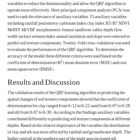
variables to reduce the dimensionality and allow the QRF algorithm to
operate more effectively. Here, principal component analysis (PCA) was
used to rank the relevance of auxiliary variables. 15 auxiliary variables
including rainfall, piezometry, carbonate index, clay index, B3/B7, NDVI,
MrRTF, MrVBF, morphometric feature, landform, valley depth, flow
width, surface wetness index, annual insolation, and slope were selected to
predict soil texture components. Twenty-fold cross-validation was used
to evaluate the performances of the QRF algorithm. To determine the
accuracy of the model, three different criteria were used based on the
2
coefficient of determination (R
), mean absolute error (MAE), and root
mean square error (RMSE).
Results and Discussion
The validation results of the QRF learning algorithm in predicting the
spatial changes of soil texture components showed that the coefficient of
determination for clay ranged from 0/12 to 0/22, sand from 0/07 to 0/28,
and silt from 0/07 to 0/30. According to the findings, auxiliary variables
contributed differently to predicting soil texture components at different
depths. Based on the relative importance of the variables, the distribution
of clay and silt was more affected by rainfall and groundwater depth. The
higher rainfall in the southern part of the study area increased silt