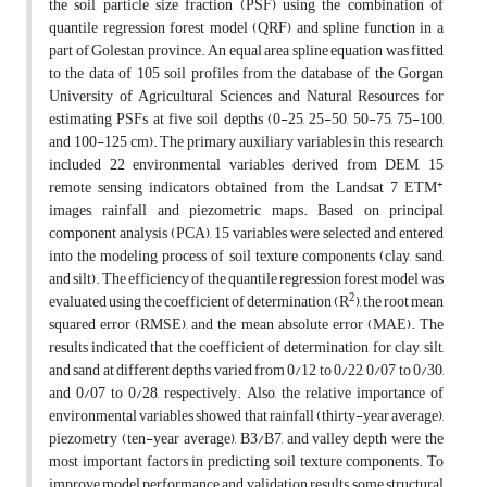
the soil particle size fraction (PSF) using the combination of
quantile regression forest model (QRF) and spline function in a
part of Golestan province. An equal area spline equation was fitted
to the data of 105 soil profiles from the database of the Gorgan
University of Agricultural Sciences and Natural Resources for
estimating PSFs at five soil depths (0-25, 25-50, 50-75, 75-100,
and 100-125 cm). The primary auxiliary variables in this research
included 22 environmental variables derived from DEM, 15
+
remote sensing indicators obtained from the Landsat 7 ETM
images, rainfall and piezometric maps. Based on principal
component analysis (PCA), 15 variables were selected and entered
into the modeling process of soil texture components (clay, sand,
and silt). The efficiency of the quantile regression forest model was
2
evaluated using the coefficient of determination (R
), the root mean
squared error (RMSE), and the mean absolute error (MAE). The
results indicated that the coefficient of determination for clay, silt,
and sand at different depths varied from 0/12 to 0/22, 0/07 to 0/30,
and 0/07 to 0/28, respectively. Also, the relative importance of
environmental variables showed that rainfall (thirty-year average),
piezometry (ten-year average), B3/B7, and valley depth were the
most important factors in predicting soil texture components. To
improve model performance and validation results, some structural