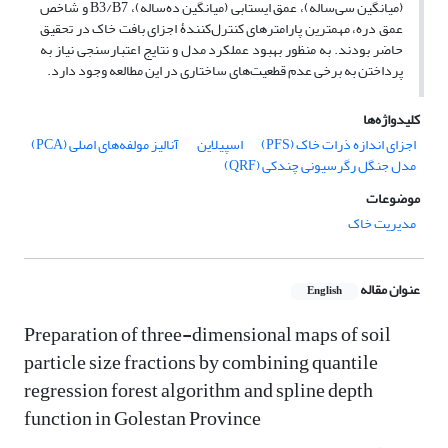
(میانگین سی‌ساله)، عمق ایستابی (میانگین ده‌ساله)، B3/B7 و شاخص
عمق دره، مهمترین پارامترهای کنترل‌کنندۀ اجزای بافت خاک در تحقیق
حاضر بودند. به منظور بهبود عملکرد مدل و نتایج اعتبارسنجی نیاز به
پرداختن به برخی عدم قطعیت‌های ساختاری در این مطالعه وجود دارد.
کلیدواژه‌ها
اجزای اندازه ذرات خاک (PFS)
اسپیلاین
آنالیز مولفه‌های اصلی (PCA)
مدل جنگل رگرسیونی چندکی (QRF)
موضوعات
مدیریت خاک
عنوان مقاله
English
Preparation of three-dimensional maps of soil
particle size fractions by combining quantile
regression forest algorithm and spline depth
function in Golestan Province