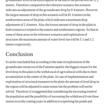
groundwater level in the entire aquifer at the end of the period will be 11.2
meters. Therefore, compared to the reference scenario, this scenario
indicates an adjustment of the groundwater drop by 0.4 meters. However,
the largest amount of drop in this scenario will be 81.6 meters in the
southwestern areas of the plain, which indicates a maximum drop
adjustment of 2.4 meters. Also, the lowest amount of drop in the plain in
both scenarios is related to the eastern and southeastern regions. So that in
some of these areas, in the reference scenarios and exploitation of
structures, the maximum amount of water level rise will be 3.1 and 3.2
meters, respectively.
Conclusion
It can be concluded that according to the state of exploitation of the
groundwater resources of the Famenin aquifer, the biggest reason for the
level drop in this plain is the withdrawal of agricultural wells due to their
accumulation in the center of the plain. In case of implementation and
exploitation of structural measures in the plain, the amount of level drop in
the region will be adjusted to some extent, but the problem will not be
solved. Therefore, it is suggested that considering the increasing trend of
the population and the possibility of increasing the withdrawal from these
resources in the coming years, in addition to exploiting the ponds and