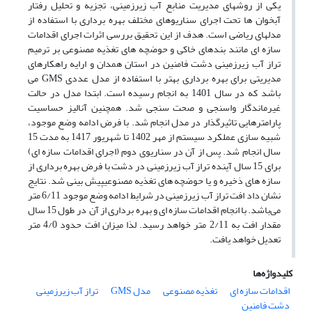
یکی از روشهای مدیریت منابع آب زیرزمینی، تجزیه و تحلیل رفتار
آبخوان ها تحت اجرای سناریوهای مختلف بهره برداری با استفاده از
مدلهای ریاضی است. هدف از این تحقیق بررسی اثرات اجرای اقدامات
سازه ای مانند بندهای خاکی و حوضچه های تغذیه مصنوعی بر ترمیم
تراز آب زیرزمینی دشت فامنین در استان همدان و ارایه راهکارهای
مدیریتی برای بهره برداری بهتر با استفاده از مدل عددی GMS می
باشد که در سال 1401 به انجام رسیده است. ابتدا مدل در حالت
غیرماندگار واسنجی و صحت سنجی شد. همچنین آنالیز حساسیت
پارامترهایی تاثیرگذار در مدل انجام شد. با فرض ادامه وضع موجود،
شبیه سازی عملکرد سیستم از مهر 1402 تا شهریور 1417 به مدت 15
سال انجام شد. پس از آن در سناریوی دوم (اجرای اقدامات سازه ای)
برای 15 سال آینده تراز آب زیرزمینی در دشت با فرض بهره برداری از
سازه های ذخیره و یا حوضچه های تغذیه مصنوعیپیش بینی شد. نتایج
نشان داد افت تراز آب زیرزمینی در شرایط ادامه وضع موجود 6/11 متر
می‌باشد. با انجام اقدامات سازه ای و بهره برداری از آن در طول 15 سال
مقدار افت به 2/11 متر خواهد رسید. لذا میزان افت حدود 4/0 متر
تعدیل خواهد یافت.
کلیدواژه‌ها
اقدامات سازه ای
تغذیه مصنوعی
مدل GMS
تراز آب زیرزمینی
دشت فامنین