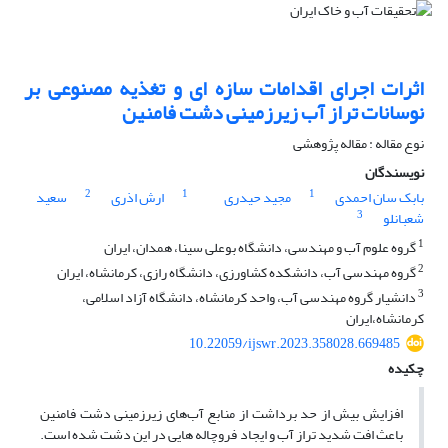
اثرات اجرای اقدامات سازه ای و تغذیه مصنوعی بر
نوسانات تراز آب زیرزمینی دشت فامنین
نوع مقاله : مقاله پژوهشی
نویسندگان
2
1
1
بابک سان احمدی
مجید حیدری
ارش اذری
سعید
3
شعبانلو
1
گروه علوم آب و مهندسی، دانشگاه بوعلی سینا، همدان، ایران
2
گروه مهندسی آب، دانشکده کشاورزی، دانشگاه رازی، کرمانشاه، ایران
3
دانشیار گروه مهندسی آب، واحد کرمانشاه، دانشگاه آزاد اسلامی،
کرمانشاه،ایران
10.22059/ijswr.2023.358028.669485
چکیده
افزایش بیش از حد برداشت از منابع آب‌های زیرزمینی دشت فامنین
باعث افت شدید تراز آب و ایجاد فروچاله هایی در این دشت شده است.