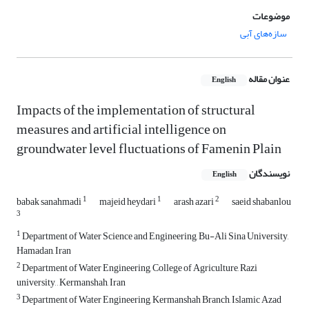
موضوعات
سازه‌های آبی
عنوان مقاله
English
Impacts of the implementation of structural
measures and artificial intelligence on
groundwater level fluctuations of Famenin Plain
نویسندگان
English
1
1
2
babak sanahmadi
majeid heydari
arash azari
saeid shabanlou
3
1
Department of Water Science and Engineering, Bu-Ali Sina University,
Hamadan, Iran
2
Department of Water Engineering, College of Agriculture, Razi
university, , Kermanshah, Iran
3
Department of Water Engineering, Kermanshah Branch, Islamic Azad