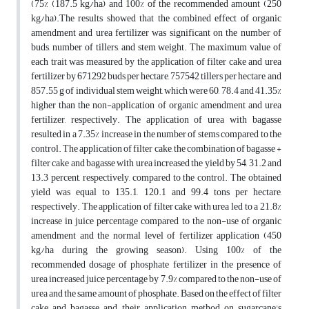
(75% (187.5 kg/ha) and 100% of the recommended amount (250
kg/ha).The results showed that the combined effect of organic
amendment and urea fertilizer was significant on the number of
buds, number of tillers, and stem weight. The maximum value of
each trait was measured by the application of filter cake and urea
fertilizer by 671292 buds per hectare, 757542 tillers per hectare, and
857.55 g of individual stem weight, which were 60, 78.4 and 41.35%
higher than the non-application of organic amendment and urea
fertilizer, respectively. The application of urea with bagasse
resulted in a 7.35% increase in the number of stems compared to the
control. The application of filter cake, the combination of bagasse +
filter cake and bagasse with urea increased the yield by 54, 31.2 and
13.3 percent, respectively, compared to the control. The obtained
yield was equal to 135.1, 120.1 and 99.4 tons per hectare,
respectively. The application of filter cake with urea led to a 21.8%
increase in juice percentage compared to the non-use of organic
amendment and the normal level of fertilizer application (450
kg/ha during the growing season). Using 100% of the
recommended dosage of phosphate fertilizer in the presence of
urea increased juice percentage by 7.9% compared to the non-use of
urea and the same amount of phosphate. Based on the effect of filter
cake and bagasse and their application method on sugarcane's