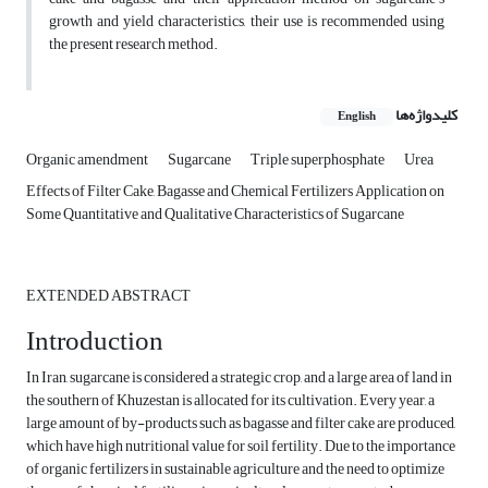
growth and yield characteristics, their use is recommended using
the present research method.
کلیدواژه‌ها
English
Organic amendment
Sugarcane
Triple superphosphate
Urea
Effects of Filter Cake, Bagasse and Chemical Fertilizers Application on
Some Quantitative and Qualitative Characteristics of Sugarcane
EXTENDED ABSTRACT
Introduction
In Iran, sugarcane is considered a strategic crop, and a large area of land in
the southern of Khuzestan is allocated for its cultivation. Every year, a
large amount of by-products such as bagasse and filter cake are produced,
which have high nutritional value for soil fertility. Due to the importance
of organic fertilizers in sustainable agriculture and the need to optimize