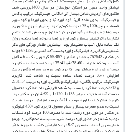
کامل تصادفی و در مزرعه‌ای به وسعت 19 هکتار واقع در کشت و صنعت
نیشکر واحد دعبل در استان خوزستان در سال 1400بررسی شد.
فاکتورهای آزمایش شامل بهساز آلی (باگاس، فیلترکیک، ترکیب باگاس
و فیلترکیک، بدون ماده آلی)، کود اوره (با و بدون اوره) و کودسوپر
فسفات تریپل (100 و 75 % توصیه کودی) بود. پیش از شروع خاک‌ورزی
بهسازها از طریق ماله و گاوآهن در کرت‌ها توزیع و پخش شدند. نتایج
نشان داد اثر تلفیقی بهساز و کود اوره بر تعداد جوانه، تعداد پنجه و وزن
تک ساقه قابل آسیاب معنی‌دار بود. بیشترین مقدار ویژگی های ذکر
شده پس از کاربرد فیلترکیک و اوره بدست آمد که برابر 671292 جوانه
در هکتار، 757542 پنجه در هکتار و 55/857 گرم وزن تک ساقه قابل
آسیاب بود که به ترتیب 60، 4/78 و 35/41 درصد نسبت به عدم کاربرد
بهساز و کود اوره بیشتر بود. کاربرد کود اوره به همراه باگاس باعت
افزایش 35/7 درصد تعداد ساقه نسبت به شاهد شد. کاربرد
فیلترکیک، ترکیب باگاس+ فیلترکیک و باگاس با اوره به ترتیب 54، 2/31
و 3/13 درصد عملکرد را نسبت به شاهد افزایش داد. عملکرد محصول
بدست آمده به ترتیب برابر 1/135، 1/120 و 4/99 تن در هکتار بود.
کاربرد فیلترکیک با اوره موجب 8/21 درصد افزایش درصد شربت
نسبت به عدم مصرف بهساز و سطح معمول کاربرد کود (450 کیلوگرم
در هکتار در طول دوره رشد) شد. با مصرف 100 درصد کود فسفات
توصیه شده و در حضور اوره درصد شربت نسبت به عدم کاربرد اوره و
همان میزان فسفات به میزان 9/7 درصد افزایش داشت. با توجه به اثر
فیلترکیک و باگاس و شیوه کاربرد آن‌ها بر ویژگی‌های رشدی و عملکرد