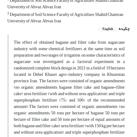
Department of Soil Science, Faculty of Agriculture, Shahid Chamran
University of Ahvaz, Ahvaz, Iran
2
Department of Soil Science, Faculty of Agriculture, Shahid Chamran
University of Ahvaz, Ahvaz, Iran
چکیده
English
The effect of obtained bagasse and filter cake from sugarcane
industry with some chemical fertilizers at the same time as soil
preparation and two stages of irrigation, on some characteristics of
sugarcane was investigated as a factorial experiment in a
randomized complete block design in 2021 in a field of 19 hectares
located in Debel Khazei agro-industry company in Khuzestan
province, Iran. The factors were consisted of organic amendments
(no organic amendments, bagasse, filter cake, and bagasse+filter
cake), urea fertilizer (with and without urea application), and triple
superphosphate fertilizer (75% and 100% of the recommended
amount).The factors were consisted of organic amendments (no
organic amendments, 50 tons per hectare of bagasse, 50 tons per
hectare of filter cake, and 50 tons per hectare of equal amounts of
both bagasse and filter cake), urea fertilizer (with 150 kg per hectare
and without urea application), and triple superphosphate fertilizer