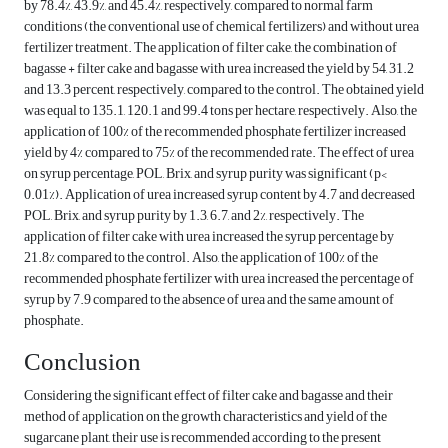
by 78.4%, 43.9%, and 45.4%, respectively, compared to normal farm
conditions (the conventional use of chemical fertilizers) and without urea
fertilizer treatment. The application of filter cake, the combination of
bagasse + filter cake and bagasse with urea increased the yield by 54, 31.2
and 13.3 percent, respectively, compared to the control. The obtained yield
was equal to 135.1, 120.1 and 99.4 tons per hectare, respectively. Also, the
application of 100% of the recommended phosphate fertilizer increased
yield by 4% compared to 75% of the recommended rate. The effect of urea
on syrup percentage, POL, Brix, and syrup purity was significant (p<
0.01%). Application of urea increased syrup content by 4.7 and decreased
POL, Brix, and syrup purity by 1.3, 6.7, and 2%, respectively. The
application of filter cake with urea increased the syrup percentage by
21.8% compared to the control. Also, the application of 100% of the
recommended phosphate fertilizer with urea increased the percentage of
syrup by 7.9 compared to the absence of urea and the same amount of
phosphate.
Conclusion
Considering the significant effect of filter cake and bagasse and their
method of application on the growth characteristics and yield of the
sugarcane plant, their use is recommended according to the present