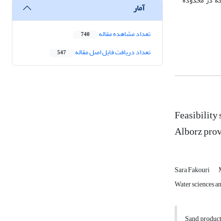
به بیان دیگر با احتمال 65%، در شعاع 500 متری از چاه‌هایی که در محدوده
آمار
تعداد مشاهده مقاله
740
تعداد دریافت فایل اصل مقاله
547
Feasibility
Alborz prov
Sara Fakouri
Water sciences an
Sand producti