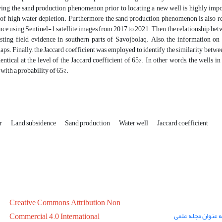
fying the sand production phenomenon prior to locating a new well is highly impo
f high water depletion. Furthermore, the sand production phenomenon is also rela
ce using Sentinel-1 satellite images from 2017 to 2021. Then, the relationship b
isting field evidence in southern parts of Savojbolaq. Also, the information
ps. Finally, the Jaccard coefficient was employed to identify the similarity betwe
ntical at the level of the Jaccard coefficient of 65%. In other words, the wells 
ith a probability of 65%.
er
Land subsidence
Sand production
Water well
Jaccard coefficient
Creative Commons Attribution Non
ه عنوان مجله علمی
Commercial 4.0 International