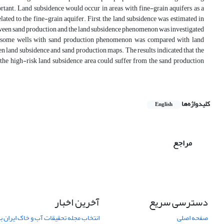
rtant. Land subsidence would occur in areas with fine-grain aquifers as a
ted to the fine-grain aquifer. First, the land subsidence was estimated in
etween sand production and the land subsidence phenomenon was investigated
 on some wells with sand production phenomenon was compared with land
en land subsidence and sand production maps. The results indicated that the
in the high-risk land subsidence area could suffer from the sand production
کلیدواژه‌ها
English
مراجع
دسترسی سریع
آخرین اخبار
صفحه اصلی
انتخاب مجله تحقیقات آب و خاک ایران ب