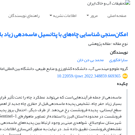
صفحه اصلی
مرور
اطلاعات نشریه
راهنمای نویسندگان
امکان‌سنجی شناسایی چاه‌های با پتانسیل ماسه‌دهی زیاد ب
نوع مقاله : مقاله پژوهشی
نویسندگان
سارا فکوری
محمد بی جن خان
گروه علوم و مهندسی آب، دانشکده کشاورزی و منابع طبیعی، دانشگاه بین المللی امام 
10.22059/ijswr.2022.348859.669365
چکیده
ماسه‌دهی از جمله فرآیندهایی است که می‌تواند عملکرد چاه را تحت تأثیر قر
بسیار زیاد حفر چاه، تشخیص پدیده ماسه‌دهی قبل از حفاری چاه جدید از اهمی
سطح ایستابی، پدیده فرونشست رخ می‌دهد. از طرف دیگر، احتمال بروز پدیده م
شهرستان ساوجبلاغ، شواهدی مبنی بر وجود ارتباط بین پدیده‌های ماسه‌دهی و 