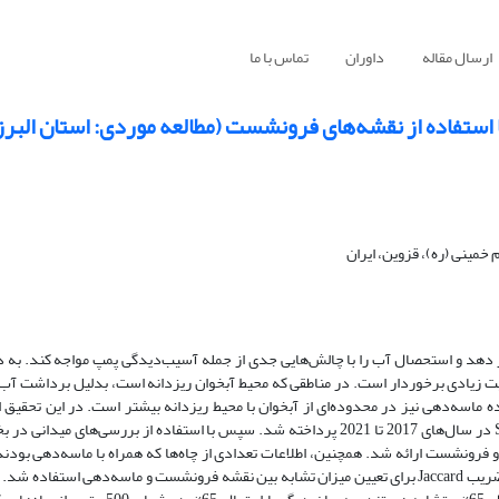
ارسال مقاله
داوران
تماس با ما
ا استفاده از نقشه‌های فرونشست (مطالعه موردی: استان البرز
خمینی (ره)، قزوین، ایران
ار دهد و استحصال آب را با چالش‌هایی جدی از جمله آسیب‌دیدگی پمپ مواجه کند. به د
ت زیادی برخوردار است. در مناطقی که محیط آبخوان ریزدانه است، بدلیل برداشت آب و
اسه‌دهی نیز در محدوده‌ای از آبخوان با محیط ریزدانه بیشتر است. در این تحقیق اب
فرونشست در محدوده استان البرز با استفاده از تصاویر ماهواره‌ای Sentinel-1 در سال‌های 2017 تا 2021 پرداخته شد. سپس با استفاده از ب
فرونشست ارائه شد. همچنین، اطلاعات تعدادی از چاه‌ها که همراه با ماسه‌دهی بودند 
نقشه‌های فرونشست تطبیق داده شد. در نهایت به منظور کمی‌سازی اطلاعات، ضریب Jaccard برای تعیین میزان تشابه بین نقشه‌ فرونشست و ماسه‌دهی