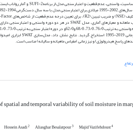
کاربری اراضی و رقومی ارتفاع به‌عنوان ورودی مدل استفاده شد. جهت تحلیل حساسیت، واسنجی، عدم ق
استفاده شد. با توجه به هیدروگراف‌های شبیه‌سازی‌شده و مشاهده‌ای رواناب ماهانه و معیارهای آماری، مدل SWAT در هر دو دوره 
بود. پس از واسنجی و اعتبار سنجی مدل، نقشه‌های رطوبت خاک در سری زمانی 2019
های پاسخ هیدرولوژی) و نیز زمانی )مقیاس ماهیانه و سالیانه) مناسب است.
تفاع
of spatial and temporal variability of soil moisture in m
2
3
4
Hossein Asadi
Aliasghar Besalatpour
Majid Vazifehdoust