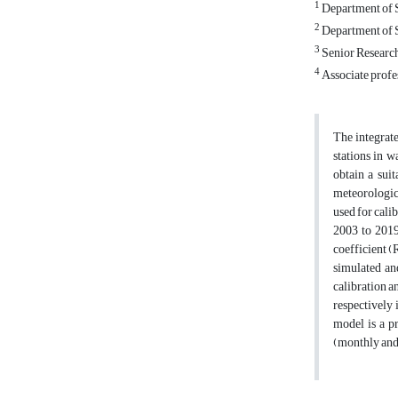
1
Department of So
2
Department of So
3
Senior Research
4
Associate profes
The integrat
stations in w
obtain a sui
meteorologica
used for cali
2003 to 2019
coefficient (
simulated an
calibration a
respectively 
model is a p
(monthly and 