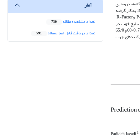
طعیت و اعتبار‌سنجی مدل از برنامهSUFI-2 و آمار رواناب ایستگاه هیدرومتری
آمار
جلوگیر- مرغاب استفاده گردید. سال‌های 2019 -2003 میلادی برای واسنجی و سال‌های 2002-1995 میلادی برای اعتبار‌سنجی مدل با سه سال دست‌گرمی 1994-1992 به کار گرفته
شد. برای تعیین نکویی برازش مدل در شبیه‌سازی رواناب از ضرایب نش‌ساتکلیف (NSE) و ضریب تبیین (R2)، برای تعیین درجه عدم قطعیت از شاخص‌های P-Factor وR-Factor
تعداد مشاهده مقاله
730
واسنجی و اعتبارسنجی دارای نتایج خوب در
شبیه‌سازی رواناب بود. مقادیر ضرایب NSE, R2،P-Factor وR-Factor در دوره واسنجی به ترتیب 76/0، 73/0، 68/0 و62/0و در دوره اعتبار سنجی به ترتیب 73/0، 71/0، 60/0 و 65/0
تعداد دریافت فایل اصل مقاله
591
-1995 استخراج گردید. نتایج نشان داد، مدل‌سازی SWAT ابزاری امیدوارکننده‌ای جهت
Prediction 
1
Padideh Javadi