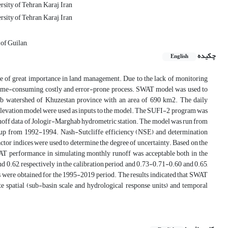
ity of Tehran, Karaj, Iran
ity of Tehran, Karaj, Iran
of Guilan,
چکیده
English
are of great importance in land management. Due to the lack of monitoring
 a time-consuming, costly and error-prone process. SWAT model was used to
hab watershed of Khuzestan province with an area of 690 km2. The daily
al elevation model were used as inputs to the model. The SUFI-2 program was
e runoff data of Jologir-Marghab hydrometric station. The model was run from
m-up from 1992-1994. Nash-Sutcliffe efficiency (NSE) and determination
ctor indices were used to determine the degree of uncertainty. Based on the
SWAT performance in simulating monthly runoff was acceptable both in the
d 0.62, respectively in the calibration period, and 0.73-0.71-0.60 and 0.65,
aps were obtained for the 1995-2019 period. The results indicated that SWAT
te spatial (sub-basin scale and hydrological response units) and temporal