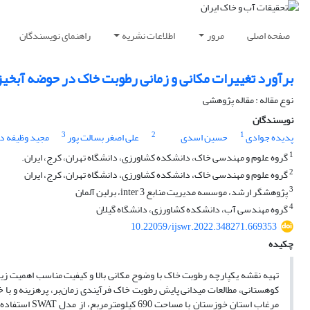
صفحه اصلی
مرور
اطلاعات نشریه
راهنمای نویسندگان
برآورد تغییرات مکانی و زمانی رطوبت خاک در حوضه آبخیز مرغا
نوع مقاله : مقاله پژوهشی
نویسندگان
3
2
1
پدیده جوادی
حسین اسدی
علی اصغر بسالت پور
مجید وظیفه 
1
گروه علوم و مهندسی خاک، دانشکده کشاورزی، دانشگاه تهران، کرج، ایران.
2
گروه علوم و مهندسی خاک، دانشکده کشاورزی، دانشگاه تهران، کرج، ایران
3
پژوهشگر ارشد، موسسه مدیریت منابع inter 3، برلین آلمان
4
گروه مهندسی آب، دانشکده کشاورزی، دانشگاه گیلان
10.22059/ijswr.2022.348271.669353
چکیده
تهیه نقشه یکپارچه رطوبت خاک با وضوح مکانی بالا و کیفیت مناسب اهمیت زیاد
کوهستانی، مطالعات میدانی پایش رطوبت خاک فرآیندی زمان‌بر، پرهزینه و با
مرغاب استان خ