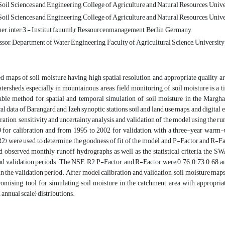
il Sciences and Engineering, College of Agriculture and Natural Resources, Univers
il Sciences and Engineering, College of Agriculture and Natural Resources, Univers
er, inter 3 - Institut f&uuml;r Ressourcenmanagement, Berlin, Germany
sor, Department of Water Engineering, Faculty of Agricultural Science, University 
ed maps of soil moisture having high spatial resolution and appropriate quality 
atersheds, especially in mountainous areas, field monitoring of soil moisture is
table method for spatial and temporal simulation of soil moisture in the Marg
l data of Barangard and Izeh synoptic stations, soil and land use maps, and digit
bration, sensitivity and uncertainty analysis, and validation of the model using th
 for calibration and from 1995 to 2002 for validation, with a three-year war
R2) were used to determine the goodness of fit of the model, and P-Factor and R-Fa
d observed monthly runoff hydrographs as well as the statistical criteria, the 
nd validation periods. The NSE, R2, P-Factor, and R-Factor were 0.76, 0.73, 0.68, an
in the validation period. After model calibration and validation, soil moisture m
romising tool for simulating soil moisture in the catchment area with appropria
annual scale) distributions.