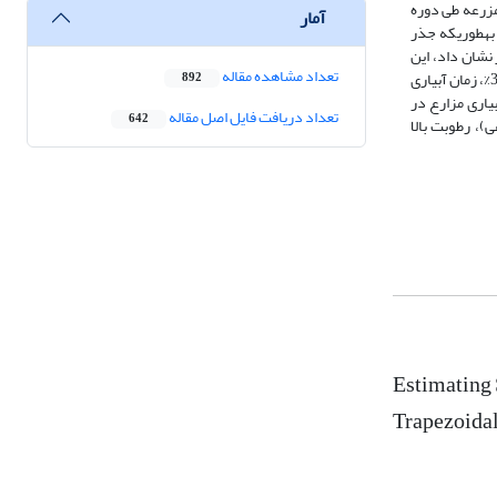
فاده از تعداد 180 نقطه کنترل زمینی مورد ارزیابی قرار گرفت، همچنین به منظور بررسی ارتباط رطوبت خاک با زمان آبیاری مزارع، اطلاعات روزانه آبیاری 32 مزرعه طی دوره
آمار
ه‏طوری‏که جذر
ی مزارع نیشکر نشان داد، این
تعداد مشاهده مقاله
مدل به‏دلیل استفاده از باند حرارتی به عوامل محیطی از جمله درصد رطوبت نسبی هوا، دمای هوا و آفت مؤثر است. به‏طوری‏که (NRMSE) با تنش رطوبتی خاک برابر 32/24‏%، زمان آبیاری
892
ت برنامه‏ریزی آبیاری مزارع در
تعداد دریافت فایل اصل مقاله
642
، رطوبت بالا
Estimating 
Trapezoida