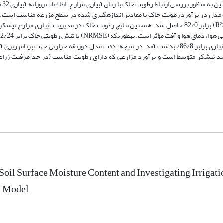
شد و با است
مدل در برآورد رطوبت خاک با مقادیر اندازه‏گیری شده در سطح مزرعه مناسب است. ب
میانگین مربعات خطا نرمال شده (NRMSE) برابر 9/12 درصد و ضریب تبیین (R²) برابر 82/0 حاصل شد. همچنین نتایج رطوبت خاک در مدیریت آبیار
برابر 20/22‏%، رطوبت متوسط برابر 7/11‏%، رطوبت بالا برابر 20/13‏% و در حال آبیاری برابر 86/8‏% بدست آمد. در نتیجه، دقت مدل ذوزنقه حرارتی جه
شد نیشکر متوسط است و برآورد مزارعی که دارای رطوبت مناسب (در حد ظرفیت زراعی)
Soil Surface Moisture Content and Investigating Irrigat
l Model