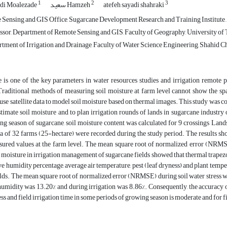
1
2
3
atefeh sayadi shahraki
سعید Hamzeh
di Moalezade
Sensing and GIS Office, Sugarcane Development Research and Training Institute, 
ssor, Department of Remote Sensing and GIS, Faculty of Geography, University of T
rtment of Irrigation and Drainage, Faculty of Water Science Engineering, Shahid C
 is one of the key parameters in water resources studies and irrigation remote p
raditional methods of measuring soil moisture at farm level cannot show the sp
use satellite data to model soil moisture based on thermal images. This study was con
timate soil moisture and to plan irrigation rounds of lands in sugarcane industry
g season of sugarcane, soil moisture content was calculated for 9 crossings Landsa
ta of 32 farms (25-hectare) were recorded during the study period. The results sho
sured values at the farm level. The mean square root of normalized error (NRMSE
il moisture in irrigation management of sugarcane fields showed that thermal trapez
ive humidity percentage, average air temperature, pest (leaf dryness) and plant tempe
lds. The mean square root of normalized error (NRMSE) during soil water stress wa
umidity was 13.20% and during irrigation was 8.86%. Consequently, the accuracy o
ess and field irrigation time in some periods of growing season is moderate and for fi