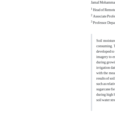
Jamal Mohamma
1
Head of Remote 
2
Associate Profe
3
Professor, Depa
Soil moisture
consuming. T
developed to 
imagery to es
during growin
irrigation da
with the mea
results of so
such as relat
sugarcane fie
during high h
soil water str