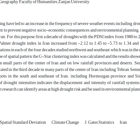
eography, Faculty of Humanities, Zanjan University
g have led to an increase in the frequency of severe weather events, including d
nt to prevent negative socio-economic consequences and environmental planning.
Iran. For this purpose, first a decade of droughts with the PDSI index from 1980 to 
 Palmer drought index in Iran increased from -2.12 to 1.45 to -5.73 to 1.34 and
ations in each of the four decades studied northwest and southeast, which was in the d
pe of spatial pattern, the G-Star clustering index was calculated and the results showed
 small parts of the center of Iran and on low rainfall provinces and deserts. Se
cated in the third decade in many parts of the center of Iran, including Tehran, Se
spots in the south and southeast of Iran. including Hormozgan province and Sis
of drought intensities indicates the displacement and intensity of rainfall systems 
 research can identify areas at high drought risk and be used in environmental plan
Spatial Standard Deviation
Climate Change
J. Gates Statistics
Iran