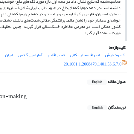
محاسبه‌شده که نتایج نشان داد در دهه اول بازه مورد لکه‌های داغ (خوشه‌بن
داشته است در دهه دوم لکه‌های داغ در جنوب غرب ایران شامل استان‌های بوش
سمنان، اصفهان، فارس و کهکیلویه و بویر احمد و در دهه چهارم لکه‌های 
خوشه‌ای معنادار خود را نشان داند. پراکندگی مکانی شدت‌های مختلف خشک‌سا
کشور ممکن است در معرض مخاطره خشک‌سالی قرار گیرند. چنین تحقیقاتی
مورداستفاده قرار گیرد.
کلیدواژه‌ها
کمبود بارش
انحراف معیار مکانی
تغییر اقلیم
آماره جی گیتس
ایران
20.1001.1.2008479.1401.53.6.7.0
عنوان مقاله
English
sion-making
نویسندگان
English