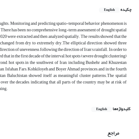
چکیده
English
roughts. Monitoring and predicting spatio-temporal behavior phenomenon is
 There has been no comprehensive long-term assessment of drought spatial
2020 were extracted and then analyzed spatially. The results showed that the
 changed from dry to extremely dry.The elliptical direction showed three
irection of unevenness, following the direction of Iran's rainfall. In order to
 that in the first decade of the interval, hot spots (severe drought clustering)
cond, hot spots in the southwest of Iran, including Bushehr and Khuzestan
mnan, Isfahan, Fars, Kohkiloyeh and Boyer Ahmad provinces, and in the fourth
tan Baluchistan showed itself as meaningful cluster patterns.The spatial
over the decades, indicating that all parts of the country may be at risk of
ning.
کلیدواژه‌ها
English
مراجع