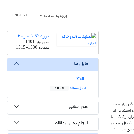
ورود به سامانه
ENGLISH
دوره 53، شماره 6
شهریور 1401
صفحه
1315-1330
فایل ها
XML
اصل مقاله
2.03 M
گیری از تبعات
هم رسانی
ه است. در این
راستا ابتدا خشک‌سالی‌ها دهه‌ای با شاخص PDSI از سال 1980 تا 2020 استخراج و سپس مورد تحلیل فضایی قرار گرفت. نتایج نشان داد شدت شاخص خشک‌سالی در ایران از 12/2- تا
ارجاع به این مقاله
رسی، شمال غرب و
ندی جی استار