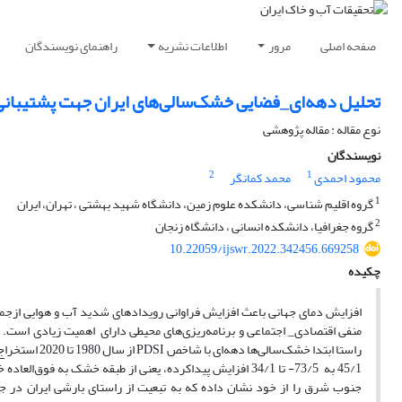
صفحه اصلی
مرور
اطلاعات نشریه
راهنمای نویسندگان
تحلیل دهه‌ای_فضایی خشک‌سالی‌های ایران جهت پشتیبان
نوع مقاله : مقاله پژوهشی
نویسندگان
2
1
محمود احمدی
محمد کمانگر
1
گروه اقلیم شناسی، دانشکده علوم زمین، دانشگاه شهید بهشتی ، تهران، ایران
2
گروه جغرافیا، دانشکده انسانی ، دانشگاه زنجان
10.22059/ijswr.2022.342456.669258
چکیده
افزایش دمای جهانی باعث افزایش فراوانی رویدادهای شدید آب و هوایی ازجمل
منفی اقتصادی_ اجتماعی و برنامه‌ریزی‌های محیطی دارای اهمیت زیادی است.
45/1 به 73/5- تا 34/1 افزایش پیداکرده، یعنی از طبقه خشک
جنوب شرق را از خود نشان داده که به تبعیت از راستای بارشی ایران در