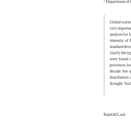
2
Department of G
Global warmin
very importa
analysis for 
intensity of
standard devi
clarify the ty
were found in
provinces, lo
decade, hot 
distribution 
drought. Such
Rainfall Lack