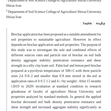
Department of Soil Science, College of Agriculture, Shiraz University,
Shiraz, Iran
2
Department of Soil Science, College of Agriculture, Shiraz University,
Shiraz, Iran
چکیده
English
Biochar application has been proposed as a suitable amendment for
soil properties to sustainable agriculture. However, its effect
depends on biochar application and soil properties. The purpose of
this study was to investigate the sole and combined effects of
different sources, rates and particle size of biochar on soil bulk
density, aggregate stability, penetration resistance and shear
strength in a silty clay loam soil. Palm leaf and lemon peel biochar
prepared at a pyrolysis temperature of 500∘C with three particle
sizes 2–4, 0.8-2 and smaller than 0.8 mm, mixed in the soil at
application rates of 0, 0.5, 1, 2 and 4 % (by weight). After 15 months
(2019 to 2020) incubation at standard condition in research
glasshouse of faculty of agriculture Shiraz University, soil
properties analyzed by standard methods. In general, the applied
biochar decreased soil bulk density, penetration resistance, and
shear strength and increased aggregate stability significantly, as