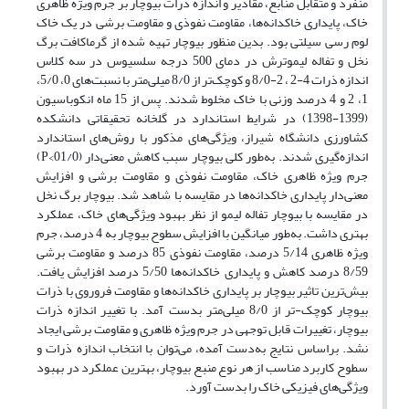
منفرد و متقابل منابع، مقادیر و اندازه ذرات بیوچار بر جرم ویژه ظاهری
خاک، پایداری خاکدانه‌ها، مقاومت نفوذی و مقاومت برشی در یک خاک
لوم رسی سیلتی بود. بدین منظور بیوچار تهیه شده از گرماکافت برگ
نخل و تفاله لیموترش در دمای 500 درجه سلسیوس در سه کلاس
اندازه‌ ذرات 4-2 ، 2-8/0 و کوچک‌تر از 8/0 میلی‌متر با نسبت‌های 0، 5/0،
1، 2 و 4 درصد وزنی با خاک مخلوط شدند. پس از 15 ماه انکوباسیون
(1399-1398) در شرایط استاندارد در گلخانه تحقیقاتی دانشکده
کشاورزی دانشگاه شیراز، ویژگی‌های مذکور با روش‌های استاندارد
اندازه‌گیری شدند. به‌طور کلی بیوچار سبب کاهش معنی‌دار (01/0>P)
جرم ویژه ظاهری خاک، مقاومت نفوذی و مقاومت برشی و افزایش
معنی‌دار پایداری خاکدانه‌ها در مقایسه با شاهد شد. بیوچار برگ نخل
در مقایسه با بیوچار تفاله لیمو از نظر بهبود ویژگی‌های خاک، عملکرد
بهتری داشت. به‌طور میانگین با افزایش سطوح بیوچار به 4 درصد، جرم
ویژه ظاهری 5/14 درصد، مقاومت نفوذی 85 درصد و مقاومت برشی
8/59 درصد کاهش و پایداری خاکدانه‌ها 5/50 درصد افزایش یافت.
بیش‌ترین تاثیر بیوچار بر پایداری خاکدانه‌ها و مقاومت فروروی با ذرات
بیوچار کوچک-تر از 8/0 میلی‌متر بدست آمد. با تغییر اندازه ذرات
بیوچار، تغییرات قابل توجهی در جرم ویژه ظاهری و مقاومت برشی ایجاد
نشد. براساس نتایج به‌دست آمده، می‌توان با انتخاب اندازه ذرات و
سطوح کاربرد مناسب از هر نوع منبع بیوچار، بهترین عملکرد در بهبود
ویژگی‌های فیزیکی خاک را بدست آورد.