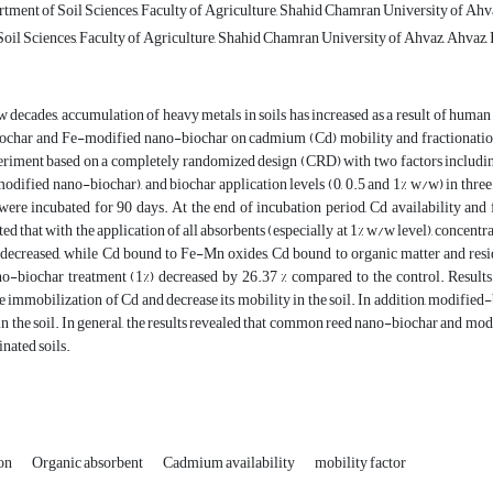
tment of Soil Sciences, Faculty of Agriculture, Shahid Chamran University of Ahva
oil Sciences, Faculty of Agriculture, Shahid Chamran University of Ahvaz, Ahvaz, 
ew decades, accumulation of heavy metals in soils has increased as a result of human
ochar and Fe-modified nano-biochar on cadmium (Cd) mobility and fractionation 
eriment based on a completely randomized design (CRD) with two factors including
odified nano-biochar), and biochar application levels (0, 0.5 and 1% w/w) in three 
 were incubated for 90 days. At the end of incubation period, Cd availability a
ated that with the application of all absorbents (especially at 1% w/w level), concen
 decreased, while Cd bound to Fe-Mn oxides, Cd bound to organic matter and resid
o-biochar treatment (1%) decreased by 26.37 % compared to the control. Results
e immobilization of Cd and decrease its mobility in the soil. In addition, modifi
 in the soil. In general, the results revealed that common reed nano-biochar and m
inated soils.
ion
Organic absorbent
Cadmium availability
mobility factor