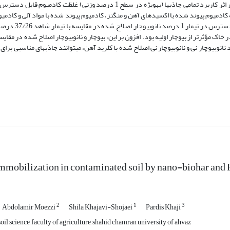
اندازه­گیری شد. همچنین فاکتور تحرک کادمیوم تعیین شد. نتایج نشان داد در اثر کاربرد تمامی جاذب­ها (به­ویژه در سطح 1 درصد و
که کادمیوم پیوند شده با اکسیدهای آهن و منگنز، کادمیوم پیوند شده با مواد آلی و کادمیوم
خاک، به­طور معنی­داری (05/0> P) افزایش یافت.
اک مؤثرتر از بیوچار اولیه بود. افزون بر این، بیوچار و نانوبیوچار اصلاح شده در مقایس
 نانوبیوچار نی و نانوبیوچار نی اصلاح شده با کلرید آهن، می­توانند جاذب­های مناسبی برای
mobilization in contaminated soil by nano-biohar and
2
1
3
Abdolamir Moezzi
Shila Khajavi-Shojaei
Pardis Khaji
il science, faculty of agriculture, shahid chamran university of ahvaz