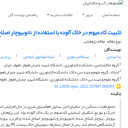
صفحه اصلی
مرور
اطلاعات نشریه
راهنمای نویسندگان
تثبیت کادمیوم در خاک آلوده با استفاده از نانوبیوچار اصلا
نوع مقاله : مقاله پژوهشی
نویسندگان
1
2
1
ندا مرادی
عبدالامیر معزی
شیلا خواجوی شجاعی
پردیس 
1
گروه خاکشناسی، دانشکده کشاورزی، دانشگاه شهید چمران اهواز، اهواز، ایران
2
استاد، گروه علوم و مهندسی خاک، دانشکده کشاورزی، دانشگاه شهید چمران اهواز، 
3
گروه علوم و مهندسی خاک، دانشکده کشاورزی، دانشگاه شهید چمران اهواز، اهواز،
10.22059/ijswr.2022.337907.669193
چکیده
تجمع فلزات سنگین در سال­های اخیر به­دلیل فعالیت­های بشری در حال افزایش است
آزمایشگاهی 