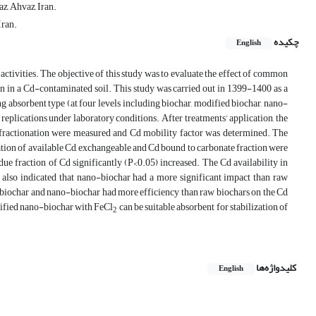
z, Ahvaz, Iran.
Iran.
چکیده
English
 activities. The objective of this study was to evaluate the effect of common
in a Cd-contaminated soil. This study was carried out in 1399-1400 as a
 absorbent type (at four levels including biochar, modified biochar, nano-
replications under laboratory conditions. After treatments’ application, the
nd fractionation were measured and Cd mobility factor was determined. The
tration of available Cd, exchangeable and Cd bound to carbonate fraction were
ue fraction of Cd significantly (P<0.05) increased. The Cd availability in
 also indicated that nano-biochar had a more significant impact than raw
ed-biochar and nano-biochar had more efficiency than raw biochars on the Cd
odified nano-biochar with FeCl
can be suitable absorbent for stabilization of
2
کلیدواژه‌ها
English