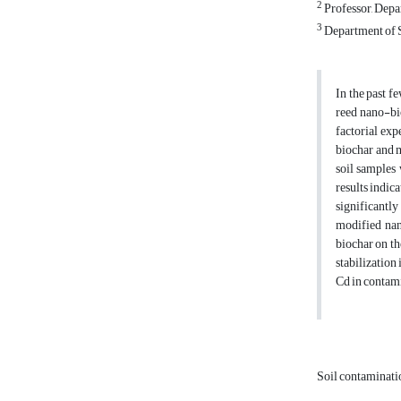
2
Professor, Depar
3
Department of S
In the past f
reed nano-bi
factorial exp
biochar and m
soil samples
results indic
significantly
modified nan
biochar on th
stabilization
Cd in contam
Soil contaminat