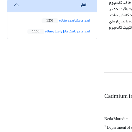
زنی) غلظت کادمیوم قابل دسترس خاک، کادمیوم
آمار
 باقی­مانده در
 بطوریکه مقدار کادمیوم قابل دسترس در تیمار 1 درصد نانوبیوچار اصلاح شده در مقایسه با تیمار شاهد 37/26 درصد کاهش یافت.
تعداد مشاهده مقاله
ه با بیوچارهای
1,250
 تثبیت کادمیوم
تعداد دریافت فایل اصل مقاله
1,158
Cadmium im
1
Neda Moradi
1
Department of so