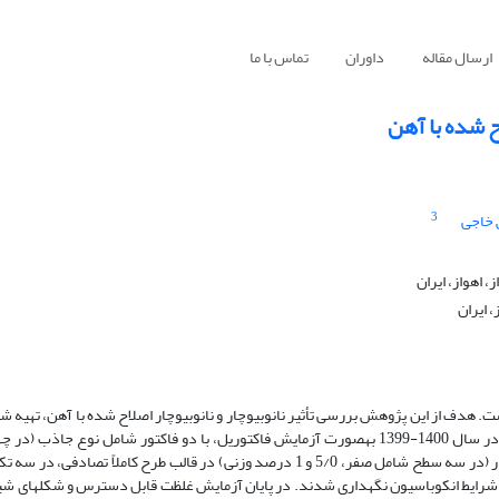
ارسال مقاله
داوران
تماس با ما
ح شده با آهن
3
خاجی
اهواز، ایران
 ایران
. هدف از این پژوهش بررسی تأثیر نانوبیوچار و نانوبیوچار اصلاح شده با آهن، تهیه شده
تحرک و توزیع شکل­های شیمیایی کادمیوم در یک خاک آلوده بود. این پژوهش در سال 1400-1399 به­صورت آزمایش فاکتوریل، با دو فاکتور شام
بیوچار، بیوچار اصلاح شده، نانوبیوچار و نانوبیوچار اصلاح شده) و کاربرد بیوچار (در سه سطح شامل صفر، 5/0 و 1 درصد وزنی) در قالب طرح 
انجام شد. پس از اعمال تیمارها، نمونه­های خاک به­مدت 90 روز در شرایط انکوباسیون نگه­داری شدند. در پایان آزمایش غلظت قابل دسترس و ش