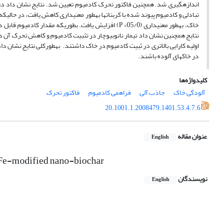
تبادلی و کادمیوم پیوند شده با کربنات­ها به­طور معنی­داری کاهش یافت، در حالی­
نتایج همچنین نشان داد تیمار نانوبیوچار در تثبیت کادمیوم و کاهش تحرک آن در خ
اولیه کارایی بالاتری در ثبیت کادمیوم در خاک داشتند. به­طورکلی نتایج نشان داد
در خاک­های آلوده باشند.
کلیدواژه‌ها
آلودگی خاک
جاذب آلی
فراهمی کادمیوم
فاکتور تحرک
20.1001.1.2008479.1401.53.4.7.6
عنوان مقاله
English
 Fe-modified nano-biochar
نویسندگان
English