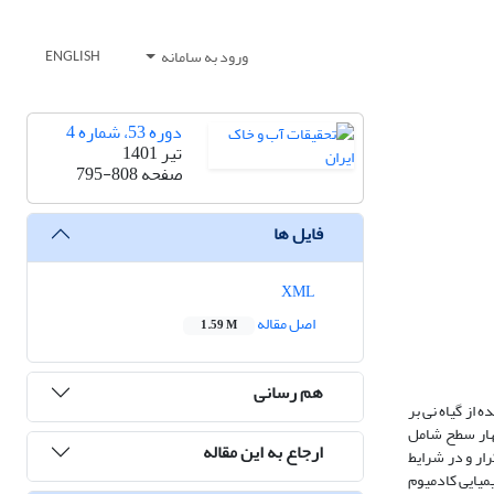
ورود به سامانه
ENGLISH
دوره 53، شماره 4
تیر 1401
صفحه
795-808
فایل ها
XML
اصل مقاله
1.59 M
هم رسانی
 از گیاه نی بر
ل نوع جاذب (در چهار سطح شامل
ارجاع به این مقاله
کاملاً تصادفی، در سه تکرار و در شرایط
کل­های شیمیایی کادمیوم