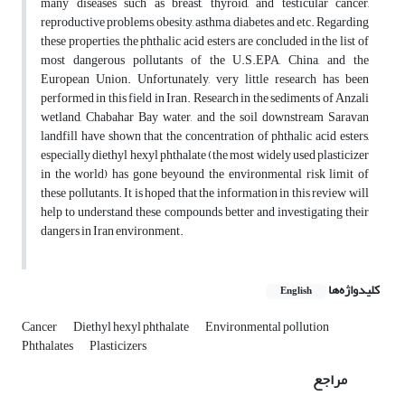
many diseases such as breast, thyroid, and testicular cancer,
reproductive problems, obesity, asthma, diabetes, and etc. Regarding
these properties, the phthalic acid esters are concluded in the list of
most dangerous pollutants of the U.S.EPA, China, and the
European Union. Unfortunately, very little research has been
performed in this field in Iran. Research in the sediments of Anzali
wetland, Chabahar Bay water, and the soil downstream Saravan
landfill have shown that the concentration of phthalic acid esters,
especially diethyl hexyl phthalate (the most widely used plasticizer
in the world) has gone beyound the environmental risk limit of
these pollutants. It is hoped that the information in this review will
help to understand these compounds better and investigating their
dangers in Iran environment.
کلیدواژه‌ها
English
Cancer
Diethyl hexyl phthalate
Environmental pollution
Phthalates
Plasticizers
مراجع