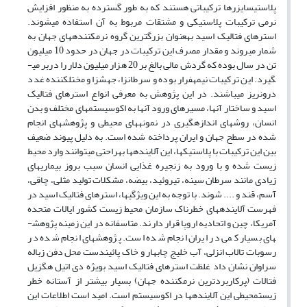
پلاستی­سایزرها ترکیباتی هستند که به طور گسترده به منظور افزایش
نرمی ترکیبات پلاستیکی و مشتقات مربوط به آن استفاده می­شوند.
استرهای فتالیک اسید به­عنوان بزرگترین گروه نرم­کننده­های جهان به
شمار می­روند و مقدار مصرف این ترکیبات در جهان در حدود 10 میلیون
تن در سال بوده که گردش مالی بالغ بر 20 هزار میلیون دلار را دربر می­
گیرد. این ترکیبات نیمه­فرار بوده و سرطان­زا، جهش­زا و مختل­کننده غدد
درون­ریز می­باشند. در این پژوهش به معرفی انواع استرهای فتالیک
اسید و ساختار آن­ها، مسیرهای ورود آن­ها به اکوسیستم­های مختلف و بدن
انسان، روش­های اندازه­گیری در نمونه­های محیطی و پژوهش­های انجام
شده در سطح جهان و ایران پرداخته شده است. به دلیل پیوند ضعیف
بین این ترکیبات با پلاستیک­ها، این آلاینده­ها به­راحتی می­توانند وارد محیط
زیست شده و با ورود به زنجیره غذایی انسان سبب بروز بیماری­های
زیادی مانند سرطان سینه، تیروئید، بیضه، مشکلات تولید مثلی، چاقی،
آسم، قند و .... شوند. با توجه به این ویژگی­ها، استرهای فتالیک اسید در
فهرست آلاینده­های­ خطرناک سازمان محیط زیست کشور ایالات متحده
آمریکا، چین و اتحادیه اروپا قرار دارند. متاسفانه در این زمینه پژوهش­
های بسیار کمی در ایران انجام شده است. پژوهش­های انجام شده در
رسوبات تالاب انزلی، آب خلیج چابهار و خاک پائین­دست محل دفن زباله
سراوان نشان داد غلظت استرهای فتالیک اسید بویژه دی اتیل هگزیل
فتالات (پرکاربردترین نرم­کننده جهان) بسیار بیشتر از آستانه خطر
زیست­محیطی این آلاینده­ها در اکوسیستم است. امید است اطلاعات این