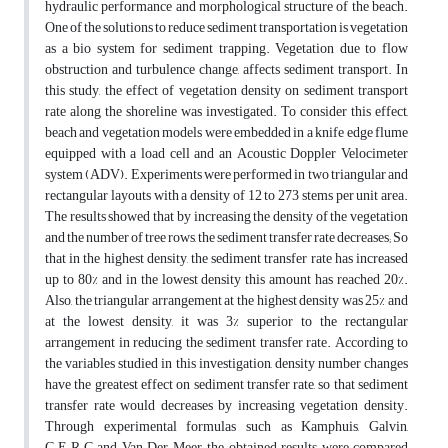
hydraulic performance and morphological structure of the beach.
One of the solutions to reduce sediment transportation is vegetation
as a bio system for sediment trapping. Vegetation due to flow
obstruction and turbulence change, affects sediment transport. In
this study, the effect of vegetation density on sediment transport
rate along the shoreline was investigated. To consider this effect,
beach and vegetation models were embedded in a knife edge flume
equipped with a load cell
and an Acoustic Doppler Velocimeter
system (ADV). Experiments were performed in two triangular and
rectangular layouts with a density of 12 to 273 stems per unit area.
The results showed that by increasing the density of the vegetation
and the number of tree rows, the sediment transfer rate decreases; So
that in the highest density, the sediment transfer rate has increased
up to 80% and in the lowest density this amount has reached 20%.
Also, the triangular arrangement at the highest density was 25% and
at the lowest density, it was 3% superior to the rectangular
arrangement in reducing the sediment transfer rate. According to
the variables studied in this investigation, density number changes
have the greatest effect on sediment transfer rate, so that sediment
transfer rate would decreases by increasing vegetation density.
Through experimental formulas such as Kamphuis, Galvin,
C.E.R.C and Van Der Meer, the obtained results were compared