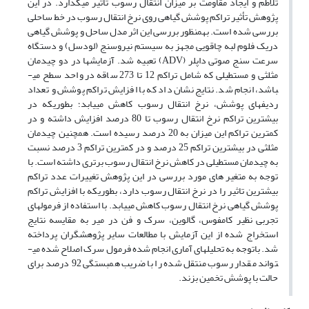
تلاطم و ایجاد مقاومت بر میزان انتقال رسوب تأثیر می­گذارد. در این
پژوهش تأثیر تراکم پوشش گیاهی روی نرخ انتقال رسوب در خط ساحلی
بررسی شده است. به­منظور بررسی این اثر مدل ساحل و پوشش گیاهی
دریک فلوم لبه چاقویی مجهز به سیستم نیروسنج (لودسل) و دستگاه
سرعت سنج صوتی داپلر (ADV) تعبیه شد. آزمایش­ها در دو چیدمان
مثلثی و مستطیلی که شامل تراکم 12 تا 273 ساقه در واحد سطح می­
باشد، انجام شد. نتایج نشان داد که با افزایش تراکم پوشش و تعداد
ردیف­های پوشش، نرخ انتقال رسوب کاهش می­یابد؛ بطوری‏که در
بیشترین تراکم نرخ انتقال رسوب تا 80 درصد افزایش داشته و در
کمترین تراکم این میزان به 20 درصد رسیده است. همچنین چیدمان
مثلثی در بیشترین تراکم 25 درصد و در کمترین تراکم 3 درصد نسبت
به چیدمان مستطیلی در کاهش نرخ انتقال رسوب برتری داشته است. با
توجه به متغیر های مورد بررسی در این پژوهش تغییرات عدد تراکم
بیشترین تاثیر را در نرخ انتقال رسوب دارد، بطوریکه با افزایش تراکم
پوشش گیاهی نرخ انتقال رسوب کاهش می­یابد. با استفاده از فرمول­های
تجربی نظیر کامفوس، گالوین، سرک و فن در میر به مقایسه نتایج
استخراج شده از این آزمایش با مطالعات سایر پژوهشگران پرداخته
شد. باتوجه به تحلیل­های آماری انجام شده فرمول سرک اصلاح شده می­
تواند مقدار رسوب منتقل شده را با ضریب همبستگی 92 درصد برای
حالت با پوشش تخمین بزند.