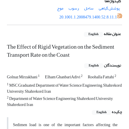
کلیدواژه‌ها
پوشش گیاهی
ساحل
رسوب
موج
20.1001.1.2008479.1400.52.8.11.1
عنوان مقاله
English
The Effect of Rigid Vegetation on the Sediment
Transport Rate on the Coast
نویسندگان
English
1
2
2
Golnaz Mirzakhani
Elham GhanbariAdivi
Roohalla Fattahi
1
MSC Graduated, Department of Water Science Engineering, Shahrekord
University, Shahrekord, Iran
2
Department of Water Science Engineering, Shahrekord University,
Shahrekord, Iran
چکیده
English
Sedimen load is one of the important factors affecting the