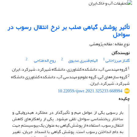
تأثیر پوشش گیاهی صلب بر نرخ انتقال رسوب در
سواحل
نوع مقاله : مقاله پژوهشی
نویسندگان
2
2
1
گلناز میرزاخانی
الهام قنبری عدیوی
روح اله فتاحی
1
گروه مهندسی آب، دانشکده کشاورزی، دانشگاه شهرکرد، شهرکرد، ایران
2
گروه سازه‌های آبی، گروه علوم و مهندسی آب، دانشکده کشاورزی دانشگاه
شهرکرد، شهرکرد، ایران.
10.22059/ijswr.2021.325233.668994
چکیده
بار رسوبی یکی از عوامل مهم و تأثیر­گذار در عملکرد هیدرولیکی و
ساختار ریخت­شناسی سواحل تلقی می­شود. یکی از راهکار­های کاهش
انتقال رسوب، استفاده از پوشش گیاهی به عنوان یک بیوسیستم جهت
به دام انداختن رسوب است. پوشش گیاهی با انسداد جریان، تغییر