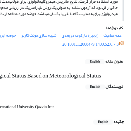
مورد استفاده قرار گرفت. نتایج ماتریس هیدروکلیماتولوژی برای طولانی­مدت ن
حاکی از آن بود که آزمون نشانه به عنوان یک روش ناپارامتریک در ارزیابی عدم 
هیدرولوژی برای همه ایستگاه­ها تقریباً یکسان می­باشد حوضه مورد مطالعه ا
کلیدواژه‌ها
عدم قطعیت
زنجیره مارکوف دو بعدی
شبیه سازی مونت کارلو
حوضه آبریز 
20.1001.1.2008479.1400.52.6.7.3
عنوان مقاله
English
gical Status Based on Meteorological Status
نویسندگان
English
national University, Qazvin, Iran
چکیده
English