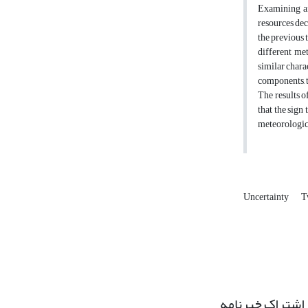
Examining and
resources dec
the previous 
different met
similar chara
components, t
The results o
that the sign
meteorologica
Uncertainty
T
اشتراک خبرنامه