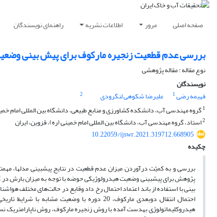
صفحه اصلی
مرور
اطلاعات نشریه
راهنمای نویسندگان
بررسی عدم قطعیت زنجیره مارکوف برای پیش بینی وضع
نوع مقاله : مقاله پژوهشی
نویسندگان
2
1
فهیمه رضی
علیرضا شکوهی لنگرودی
1
گروه مهندسی آب، دانشکده کشاورزی و منابع طبیعی، دانشگاه بین المللی امام خمینی
2
استاد، گروه مهندسی آب، دانشگاه بین المللی امام خمینی (ره)، قزوین، ایران
10.22059/ijswr.2021.319712.668905
چکیده
بررسی و به کمیّت درآوردن میزان عدم قطعیت در نتایج پیش­بینی مدل­ها، مهم­تری
پژوهش برای پیش­بینی وضعیت هیدرولوژیکی حوضه با توجه به میزان بارش در گ
بینی با استفاده از باند اعتماد احتمال رخ داد وقایع در حالت‌های مختلف هوا
احتمال انتقال دوبعدی مارکوف، 20 دوره با وضعی
هیدروکلیماتولوژی به­دست آمده با روش زنجیره مارکوف، روش ناپارامتریک نسبت