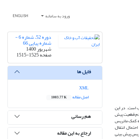
ورود به سامانه
ENGLISH
دوره 52، شماره 6 -
شماره پیاپی 66
شهریور 1400
صفحه
1515-1525
فایل ها
XML
اصل مقاله
1003.77 K
آب است. در این
عدم قطعیت پیش
هم رسانی
به کمک ماتریس
س احتمال انتقال
ارجاع به این مقاله
تریس پیش بینی