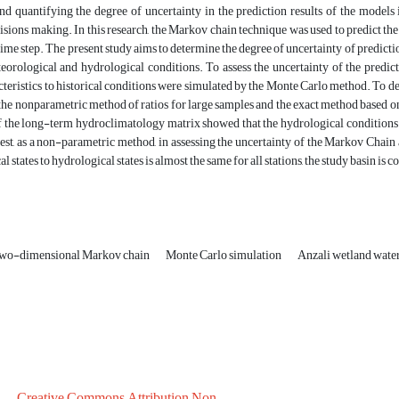
 quantifying the degree of uncertainty in the prediction results of the models i
isions making. In this research, the Markov chain technique was used to predict the 
time step. The present study aims to determine the degree of uncertainty of predictio
eorological and hydrological conditions. To assess the uncertainty of the predic
cteristics to historical conditions were simulated by the Monte Carlo method. To d
he nonparametric method of ratios for large samples and the exact method based on
f the long-term hydroclimatology matrix showed that the hydrological conditions t
 test, as a non-parametric method, in assessing the uncertainty of the Markov Chain a
l states to hydrological states is almost the same for all stations, the study basin
wo-dimensional Markov chain
Monte Carlo simulation
Anzali wetland wate
Creative Commons Attribution Non