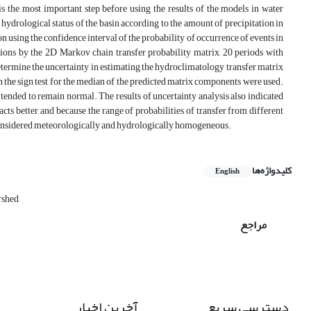
s the most important step before using the results of the models in water
hydrological status of the basin according to the amount of precipitation in
n using the confidence interval of the probability of occurrence of events in
tions by the 2D Markov chain transfer probability matrix, 20 periods with
etermine the uncertainty in estimating the hydroclimatology transfer matrix
 the sign test for the median of the predicted matrix components were used.
ended to remain normal. The results of uncertainty analysis also indicated
cts better, and because the range of probabilities of transfer from different
 is considered meteorologically and hydrologically homogeneous.
کلیدواژه‌ها
English
rshed
مراجع
دسترسی سریع
آخرین اخبار