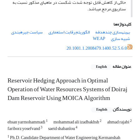
حاکی از کاهش قابل توجه شدت شکست در ماه؜های مذکور نسبت به
سناریوی مرجع می؜باشد.
کلیدواژه‌ها
بهینه؜سازی چندهدفه
الگوریتم رقابت استعماری
سیاست جیره؜بندی
شبیه؜ سازی
WEAP
20.1001.1.2008479.1400.52.5.6.0
عنوان مقاله
English
Reservoir Hedging Approach in Optimal
Operation of Water Resources Systems of Doiraj
Dam Reservoir Using MOICA Algorithm
نویسندگان
English
1
2
2
ehsan yarmohammadi
mohammad ali izadbakhsh
ahmad rajabi
3
4
fariborz yosefvand
saeid shabanlou
1
Ph.D. Candidate, Department of Water Engineering, Kermanshah