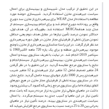
در این تحقیق از ترکیب مدل شبیه؜سازی و بهینه؜سازی برای اعمال
سیاست جیره؜بندی مخزن استفاده گردید. شبیه؜سازی حوضه مورد
مطالعه با استفاده از مدل WEAP برای بهره؜برداری از مخزن سد دویرج
واقع بر رودخانه دویرج انجام شد و برای انجام بهینه؜سازی سیستم، از
مدل چند هدفهMOICA استفاده شد. بطوریکه در آن، هدف اول،
حداکثر نمودن درصد تأمین نیازها در مقابل هدف دوم یعنی حداقل
نمودن میزان تخطی از ظرفیت؜های مجاز مخزن در طول دوره بهره؜برداری
مد نظر قرار گرفت. در این راستا مدل؜سازی بهره؜برداری از مخزن با وضع
موجود بهره؜برداری منطقه و برای یک بازه 720 ماهه (اکتبر1960 تا
سپتامبر 2019) انجام شد. در نهایت با تعریف سناریوی بهینه و اعمال
سیاست جیره؜بندی مخزن، بهینه؜سازی بهره؜برداری از سیستم انجام و
نتایج با سناریوی مرجع مقایسه گردید. در این تحقیق با در نظر گرفتن
24 متغیر تصمیم شامل 12 متغیر تراز جیره؜بندی و 12 متغیر ضریب
جیره؜بندی پس از 1000 تکرار جواب؜های بهینه حاصل گردید. نتایج نشان
داد در سناریوی بهینه تخطی از ظرفیت؜های مجاز مخزن در هیچ دوره؜ای
اتفاق نیفتاده اما برای سناریوی مرجع زمانی که کمبود آب بیشتری وجود
داشت در ماه؜های متوالی تراز مخزن به تراز مرده رسید که باعث عدم
تامین نیاز در این ماه؜ها و آسیب جدی به سیستم می؜گردد. با اعمال
سیاست جیره؜بندی در سناریوی بهینه، درصد تأمین نیاز در ماه؜های
بحرانی بین 20 تا 25 درصد نسبت به سناریوی مرجع افزایش می؜یابد که