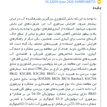
10.22059/ijswr.2020.310989.668755
چکیده
با توجه به این که بخش کشاورزی بزرگترین مصرف‏کننده آب در ایران
به‏شمار می‏رود، افزایش بهره‌وری آب جزء ضرورت‌های این بخش
محسوب می‌شود. استفاده از آبیاری قطره‏ای-نواری با توجه به راندمان
بالا و به‏طور مشخص کاهش تلفات نفوذ عمقی و تبخیر از سطح خاک،
گزینه‌ای مناسب برای آبیاری است. همچنین، یکی دیگر از راهکار­های
افزایش بهره­وری استفاده از هیبریدهای مختلف یک گیاه است که
عملکرد بالاتری دارند. هدف از این مطالعه بررسی عملکرد و حجم آب
آبیاری، محاسبه شاخص‌های بهره‌وری فیزیکی و اقتصادی آب
هیبریدهای مختلف محصول ذرت در شرایط استفاده از آبیاری قطره‌ای-
نواری است. این مطالعه در مزرعه پژوهشی پردیس کشاورزی و منابع
طبیعی دانشگاه تهران واقع در کرج در سال 1396 انجام شد. تیمارهای
مورد بررسی نه هیبرید ذرت (BK42، KSC400، KSC260، BK65،
KSC600، BK50، BK74، Barekat3، KSC704) بودند. نتایج حاصل از
این مطالعه نشان داد نوع هیبرید اثر معنی‏داری بر عملکرد و بهره­وری
آب-دانه داشت. در میان هیبریدهای مورد بررسی، به‏طور کلی هیبرید
BK65 دارای بیشترین عملکرد بیولوژیکی (54/19 تن بر هکتار) و
بهره‏وری آب-بیولوژیکی (43/3 کیلوگرم بر مترمکعب) و کمترین
عملکرد دانه (55/10 تن در هکتار) و بهره‏وری آب-دانه (62/1 کیلوگرم