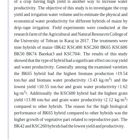
of a crop having high yield is another way to increase water
productivity. The objective of this study is to investigate the crop
yield and irrigation water volume and to estimate the physical and
economical water productivity for different hybrids of maize by
drip-tape irrigation. Field experiments were conducted at the
research farm of the Agricultural and Natural Resources College of
the University of Tehran, in Karaj in 2017. The treatments were
nine hybrids of maize (BK42, KSC400, KSC260, BK65, KSC600,
BK50, BK74, Barekat3 and KSC704). The results of this study
showed that the type of hybrid had a significant effect on crop yield
and water productivity. Generally, among the examined varieties,
the BK65 hybrid had the highest biomass production (19.54
3
ton/ha) and biomass water productivity (3.43 kg/m
), and the
lowest yield (10.55 ton/ha) and grain water productivity (1.62
3
kg/m
). Additionally, the KSC600 hybrid had the highest grain
3
yield (13.86 ton/ha) and grain water productivity (2.12 kg/m
)
compared to other hybrids. The reason for the high biological
performance of BK65 hybrid compared to other hybrids was the
higher growth of vegetative part related to reproductive part. The
BK42 and KSC260 hybrids had the lowest yield and productivity.