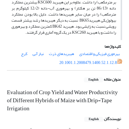
بر مترمکعب) را داشت. علاوه بر این هیبرید KSC600 بیشترین عملکرد
دانه (86/13 تن بر هکتار) و بهره‏وری آب-دانه (12/2 کیلوگرم بر
مترمکعب) را در میان سایر هیبریدها داشت. دلیل بالا بودن عملکرد
بیولوژیکی هیبریدBK65 نسبت به دیگر هیبرید‏ها رشد بیشتر قسمت
رویشی نسبت به زایشی بود. هیبرید BK42 کمترین عملکرد و بهره­وری
را داشت و با هیبرید KSC260 در یک گروه آماری قرار گرفتند.
کلیدواژه‌ها
بهره‌وری فیزیکی و اقتصادی
هیبریدهای ذرت
نیاز آبی
کرج
20.1001.1.2008479.1400.52.1.12.8
عنوان مقاله
English
Evaluation of Crop Yield and Water Productivity
of Different Hybrids of Maize with Drip-Tape
Irrigation
نویسندگان
English