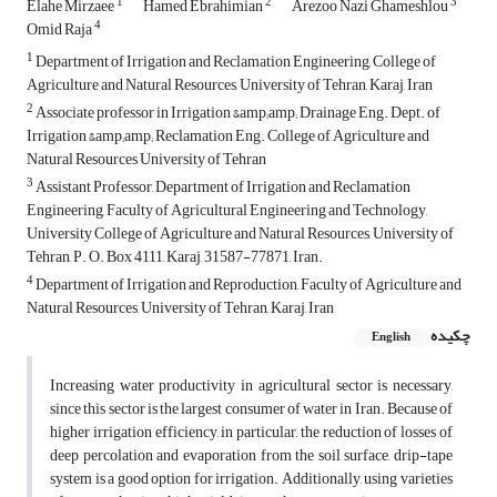
1
2
3
Elahe Mirzaee
Hamed Ebrahimian
Arezoo Nazi Ghameshlou
4
Omid Raja
1
Department of Irrigation and Reclamation Engineering, College of
Agriculture and Natural Resources, University of Tehran, Karaj, Iran
2
Associate professor in Irrigation &amp;amp; Drainage Eng. Dept. of
Irrigation &amp;amp; Reclamation Eng. College of Agriculture and
Natural Resources University of Tehran
3
Assistant Professor, Department of Irrigation and Reclamation
Engineering, Faculty of Agricultural Engineering and Technology,
University College of Agriculture and Natural Resources, University of
Tehran, P. O. Box 4111, Karaj, 31587-77871, Iran.
4
Department of Irrigation and Reproduction, Faculty of Agriculture and
Natural Resources, University of Tehran, Karaj, Iran
چکیده
English
Increasing water productivity in agricultural sector is necessary,
since this sector is the largest consumer of water in Iran. Because of
higher irrigation efficiency, in particular, the reduction of losses of
deep percolation and evaporation from the soil surface, drip-tape
system is a good option for irrigation. Additionally, using varieties