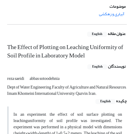
موضوعات
آبیاری و زهکشی
عنوان مقاله
English
The Effect of Plotting on Leaching Uniformity of
Soil Profile in Laboratory Model
نویسندگان
English
reza saeidi
abbas sotoodehnia
Dept of Water Engineering, Faculty of Agriculture and Natural Resources,
Imam Khomeini International University, Qazvin, Iran.
چکیده
English
In an experiment, the effect of soil surface plotting on
leachinguniformity of soil profile was investigated. The
experiment was performed in a physical model with dimensions
(height×width×length) of 1×0.5×2 meters. The leaching of the soil