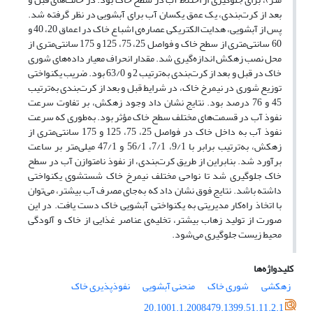
بعد از کرت‌بندی، یک عمق یکسان آب برای آبشویی در نظر گرفته شد.
پس از آبشویی، هدایت الکتریکی عصاره‌ی اشباع خاک در اعماق 20، 40 و
60 سانتی‌متری از سطح خاک و فواصل 25، 75، 125 و 175 سانتی‌متری از
محل نصب زهکش اندازه‌گیری شد. مقدار انحراف معیار داده‌های شوری
خاک در قبل و بعد از کرت‌بندی به‌ترتیب 2 و 63/0 بود. ضریب یکنواختی
توزیع شوری در نیمرخ خاک، در شرایط قبل و بعد از کرت‌بندی به‌ترتیب
45 و 76 درصد بود. نتایج نشان داد وجود زهکش، بر تفاوت سرعت
نفوذ آب در قسمت‌های مختلف سطح خاک مؤثر بود. به‌طوری که سرعت
نفوذ آب به داخل خاک در فواصل 25، 75، 125 و 175 سانتی‌متری از
زهکش، به‌ترتیب برابر با 9/1، 7/1، 56/1 و 47/1 میلی‌متر بر ساعت
برآورد شد. بنابراین از طریق کرت‌بندی، از نفوذ نامتوازن آب در سطح
خاک جلوگیری شد تا نواحی مختلف نیمرخ خاک شستشوی یکنواختی
داشته باشد. نتایج فوق نشان داد که به‌جای مصرف آب بیشتر، می‌توان
با اتخاذ راه‌کار مدیریتی به یکنواختی آبشویی خاک دست یافت. در این
صورت از تولید زهاب بیشتر، تخلیه‌ی عناصر غذایی از خاک و آلودگی
محیط زیست جلوگیری می‌شود.
کلیدواژه‌ها
زهکشی
شوری خاک
منحنی آبشویی
نفوذپذیری خاک
20.1001.1.2008479.1399.51.11.2.1