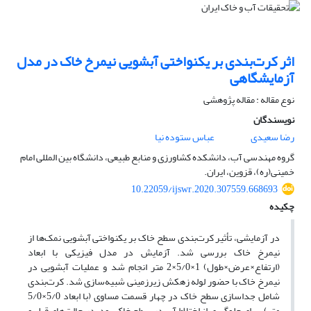
اثر کرت‌بندی بر یکنواختی آبشویی نیمرخ خاک در مدل
آزمایشگاهی
نوع مقاله : مقاله پژوهشی
نویسندگان
رضا سعیدی
عباس ستوده نیا
گروه مهندسی آب، دانشکده کشاورزی و منابع طبیعی، دانشگاه بین المللی امام
خمینی(ره)، قزوین، ایران.
10.22059/ijswr.2020.307559.668693
چکیده
در آزمایشی، تأثیر کرت‌بندی سطح خاک بر یکنواختی آبشویی نمک‌ها از
نیمرخ خاک بررسی شد. آزمایش در مدل فیزیکی با ابعاد
(ارتفاع×عرض×طول) 1×5/0×2 متر انجام شد و عملیات آبشویی در
نیمرخ خاک با حضور لوله زهکش زیرزمینی شبیه‌سازی شد. کرت‌بندی
شامل جداسازی سطح خاک در چهار قسمت مساوی (با ابعاد 5/0×5/0
متر)، برای جلوگیری از اختلاط آب در سطح خاک بود. در حالت‌های قبل و