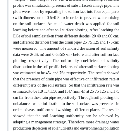
profile was simulated in presence of subsurface drainage pipe. The
plots were made by separating the soil surface into four equal parts
(with dimensions of 0.5×0.5 m), in order to prevent water mixing
on the soil surface. An equal water depth was applied for soil
leaching, before and after soil surface plotting. After leaching, the
ECe of soil samples taken from different depths (20, 40 and 60 cm)
and different distances from the drain pipe (25, 75, 125 and 175 cm)
were measured. The amount of standard deviation of soil salinity
data were 2(dS/m) and 0.63(dS/m) before and after soil surface
plotting, respectively. The uniformity coefficient of salinity
distribution in the soil profile before and after soil surface plotting
was estimated to be 45% and 76%, respectively. The results showed
that the presence of drain pipe was effective on infiltration rate at
different parts of the soil surface. So that the infiltration rate was
estimated to be 1.9, 1.7, 1.56 and 1.47 (mm/h) at 25, 75, 125 and 175
cm far from the drain pipe, respectively. Through soil plotting, the
unbalanced water infiltration to the soil surface was prevented, in
order to have a uniform soil washing at different places. The results
showed that the soil leaching uniformity can be achieved by
adopting a management strategy. Therefore, more drainage water
production, depletion of soil nutrients and environmental pollution