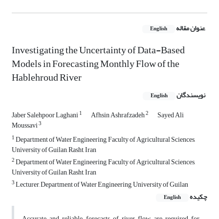
عنوان مقاله
English
Investigating the Uncertainty of Data-Based
Models in Forecasting Monthly Flow of the
Hablehroud River
نویسندگان
English
1
2
Jaber Salehpoor Laghani
Afhsin Ashrafzadeh
Sayed Ali
3
Moussavi
1
Department of Water Engineering, Faculty of Agricultural Sciences,
University of Guilan, Rasht, Iran
2
Department of Water Engineering, Faculty of Agricultural Sciences,
University of Guilan, Rasht, Iran
3
Lecturer, Department of Water Engineering, University of Guilan
چکیده
English
Accurate and reliable forecasts of river flow are required for