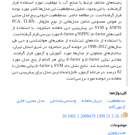
زمینه‌های مختلفِ مرتبط با منابع آب با موفقیت مورد استفاده قرار
گرفته‌اند. با این وجود، تحلیل عدم‌قطعیت این مدل‌ها کمتر مورد توجه
قرار گرفته است. در مطالعه حاضر، عدم‌قطعیت خروجی پنج مدل مبتنی
بر هوش مصنوعی شامل مدل‌هایی از نوع ماژولار، PCA، TLRN،
ANFIS و SVM در پیش‌بینی دبی ماهانه حبله‌رود، با استفاده از
کمیت‌های 95PPU، p-factor و d-factor مورد بررسی قرار گرفته است.
با استفاده از داده‌های ثبت‌شده از متغیرهای هواشناسی و دبی طی
سال‌های 2012-1998 در حوضه آبریز حبله‌رود در شرق استان تهران،
ساختارهای متفاوتی از مدل‌ها مورد آموزش و آزمون قرار گرفتند.
مقادیر نهاییِ p-factor و d-factor برای هر کدام از پنج مدلِ مورد
بررسی محاسبه شد. نتایج نشان داد SVM با p-factor نهاییِ معادل با
82 درصد در مرحله آزمون، قابل‌اعتمادترین مدل برای پیش‌بینی دبی
ماهانه در حوضه مورد بررسی است.
کلیدواژه‌ها
عدم‌قطعیت
جریان ماهانه
واسنجی تصادفی
مدل عصبی- فازی
آزمون گاما
20.1001.1.2008479.1399.51.5.16.3
موضوعات
هیدرولوژی