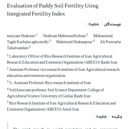
Evaluation of Paddy Soil Fertility Using
Integrated Fertility Index
نویسندگان
English
1
2
maryam Shakouri
Shahram MahmoudSoltani
Mohammad
3
4
Taghi Karbalai agha molki
Mahmoud Shabanpour
Ali Poorsafar
5
Tabalvandani
1
Laboratory Officer of Rice Research Institute of Iran, Agricultural
Research, Education and Extension Organization (AREEO), Rasht, Iran
2
Assistant Professor, rice research institute of Iran, Agricultural research,
education and extension organization
3
3- Assistant Professor, Rice research institute of Iran
4
SoilAssociate professor, Soil Science Department, College of
Agricultural Science, University of Guilan, Rasht, Iran
5
Rice Research Institute of Iran, Agricultural Research, Education and
Extension Organization (AREEO), Amol, Iran
چکیده
English