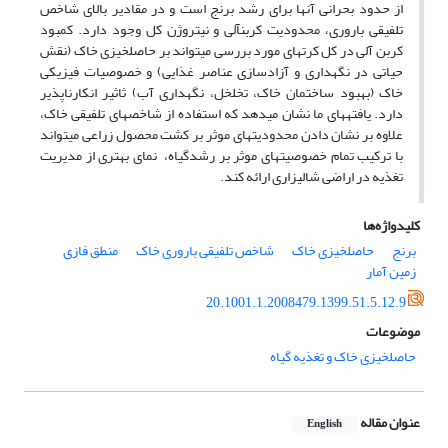
از حدود بحرانی آن­ها برای رشد برنج است و در مقادیر بالای شاخص
تلفیقی باروری، محدودیت کربن­آلی و نیتروژن کل وجود دارد. کمبود
کربن ­آلی در کل کرت­های مورد بررسی می­تواند بر حاصلخیزی خاک (نقش
حیاتی در نگهداری و آزادسازی عناصر غذایی) و خصوصیات فیزیکی
خاک (بهبود ساختمان خاک، تخلخل، نگهداری آب) ثاثیر انکارناپذیر
دارد. یافته­های ما نشان می­دهد که استفاده از شاخص­های تلفیقی خاک،
علاوه بر نشان دادن محدودیت­های موثر بر کشت محصول زراعی می­تواند
با ترکیب تمام خصوصیت­های موثر بر رشدگیاه، نمای بهتری از مدیریت
تغذیه در اراضی شالیزاری ارائه کند.
کلیدواژه‌ها
برنج
حاصلخیزی خاک
شاخص تلفیقی باروری خاک
منطق فازی
زمین آمار
20.1001.1.2008479.1399.51.5.12.9
موضوعات
حاصلخیزی خاک و تغذیه گیاه
عنوان مقاله
English