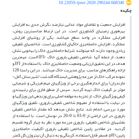
10.22059/ijswr.2020.290244.668340
چکیده
افزایش جمعیت و تقاضای مواد غذایی نیازمند نگرش جدی به افزایش
بهره­وری زمین­های کشاورزی است. در این ارتباط مناسب­ترین روش،
افزایش عملکرد در واحد سطح می­باشد. یکی از روش­های افزایش
عملکرد، افزایش حاصلخیزی خاک­های کشاورزی است. شاخص­های تلفیقی
زیادی وجود دارند که می­توانند شرایط حاصلخیزی خاک را به­خوبی نشان
­دهند، از جمله آن­ها شاخص تلفیقی باروری خاک (IFI)است. مهم­ترین
هدف در این تحقیق ارزیابی وضعیت حاصلخیزی خاک با استفاده از IFI و
ارائه راهکارهای مناسب برای مدیریت خاک می­باشد. در این راستا 128
نمونه مرکب خاک از مزرعه پژوهشی ایستگاه گلدشت (شهرستان آمل-
مازندران) برای اندازه­گیری برخی از ویژگی­های مهم فیزیکی و شیمیایی
موثر بر کیفیت خاک تهیه گردید. سپس از منطق فازی برای رتبه­بندی
کیفی ویژگی­های خاک، از تجزیه به مولفه اصلی برای وزن­دهی این ویژگی­ها و
در نهایت با استفاده از مفهوم شاخص تلفیقی باروری، تلفیق ویژگی­های
مورد بررسی، انجام شد. نتایج نشان می­دهد که مقدار شاخص تلفیقی
باروری در این اراضی از 03/0 تا 20/0 در نوسان است. با استفاده از
نقشه­های شاخص تلفیقی، باروری مزرعه مورد نظر به چهار گروه تقسیم
گردید. در مقادیر پایین شاخص تلفیقی باروری (کیفیت حاصلخیزی
پایین) pH، فسفر قابل استفاده، کربن­آلی و به دنبال آن نیتروژن کل کمتر