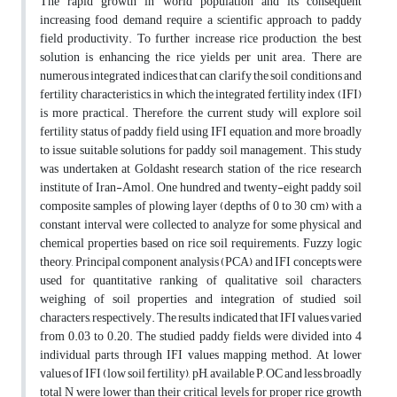
The rapid growth in world population and its consequent
increasing food demand require a scientific approach to paddy
field productivity. To further increase rice production, the best
solution is enhancing the rice yields per unit area. There are
numerous integrated indices that can clarify the soil conditions and
fertility characteristics, in which the integrated fertility index (IFI)
is more practical. Therefore, the current study will explore soil
fertility status of paddy field using IFI equation, and more broadly
to issue suitable solutions for paddy soil management. This study
was undertaken at Goldasht research station of the rice research
institute of Iran-Amol. One hundred and twenty-eight paddy soil
composite samples of plowing layer (depths of 0 to 30 cm) with a
constant interval were collected to analyze for some physical and
chemical properties based on rice soil requirements. Fuzzy logic
theory, Principal component analysis (PCA) and IFI concepts were
used for quantitative ranking of qualitative soil characters,
weighing of soil properties and integration of studied soil
characters, respectively. The results indicated that IFI values varied
from 0.03 to 0.20. The studied paddy fields were divided into 4
individual parts through IFI values mapping method. At lower
values of IFI (low soil fertility), pH, available P, OC and less broadly
total N were lower than their critical levels for proper rice growth