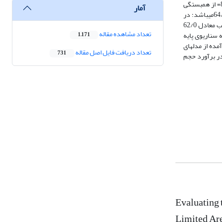
GLEAM به منظور واسنجی مدل توزیعی VIC-3L در سناریوی دوم (واسنجی سلول به سلول مدل هیدرولوژیکی)، مقادیر جریان شبیه­سازی­شده با 59/0NS= و80/0r= از همبستگی
آمار
مناسبی با مقادیر مشاهداتی برخوردار می­باشد. همچنین مقدار شاخص کلینگ­گوپتا (KGE) درصورت واسنجی مدل بر اساس مقادیر جریان خروجی از حوضه برابر با 64/0می­باشد؛ در
حالی­که در صورت استفاده از منبع بازتحلیل­شده HBV در سناریوی سوم (استفاده از متوسط مقادیر پارامترهای بهینه به دست آمده در سناریوی دوم) مقدار این ضریب معادل 62/0
تعداد مشاهده مقاله
 بودن شاخص 64/0KGE= از عملکرد بهتری نسبت به سناریوی پایه
1,171
عرق به دست آمده از مدل­های
تعداد دریافت فایل اصل مقاله
731
سط خطا در برآورد حجم
Evaluating 
Limited Ar