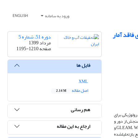
ورود به سامانه
ENGLISH
 فاقد آمار
دوره 51، شماره 5
مرداد 1399
صفحه
1195-1210
فایل ها
XML
اصل مقاله
2.14 M
هم رسانی
رولوژیکی برای
 سنجش از دور و
ارجاع به این مقاله
داده­گواری تهیه و در اختیار پژوهشگران قرار گرفته است. پژوهش حاضر با هدف ارزیابی کارایی مقادیر تبخیر و تعرق به­ دست آمده از اجرای مدل­های بازتحلیل­شده GLEAM، W3RA و
 منبع بازتحلیل­شده