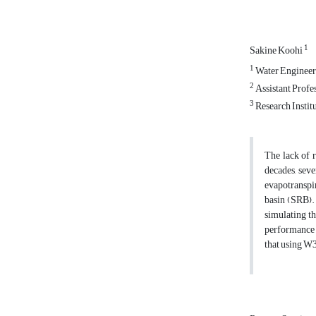
1
Sakine Koohi
1
Water Engineeri
2
Assistant Profe
3
Research Instit
The lack of 
decades, sev
evapotranspi
basin (SRB).
simulating th
performance 
that using W