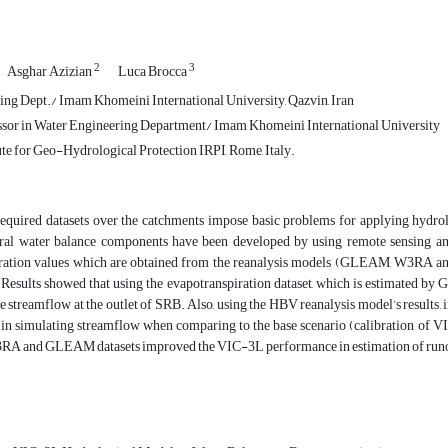
2
3
Asghar Azizian
Luca Brocca
ng Dept./ Imam Khomeini International University, Qazvin, Iran
ssor in Water Engineering Department/ Imam Khomeini International University
ute for Geo-Hydrological Protection IRPI, Rome, Italy.
required datasets over the catchments impose basic problems for applying hydrol
eral water balance components have been developed by using remote sensing and 
ration values which are obtained from the reanalysis models (GLEAM, W3RA a
 Results showed that using the evapotranspiration dataset, which is estimated b
e streamflow at the outlet of SRB. Also, using the HBV reanalysis model’s results, 
in simulating streamflow when comparing to the base scenario (calibration of VI
3RA and GLEAM datasets improved the VIC-3L performance in estimation of runoff 