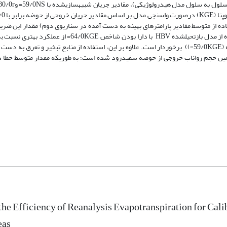
است. همچنین در گام زمانی ماهانه، کاربرد مقادیر تبخیر و تعرق به دست آمده از مدل بازتحیل­شده HBV با دارا
(واسنجی مدل هیدرولوژیکی با سری زمانی جریان مشاهداتی در خروجی حوضه (59/0KGE=)) برخوردار است. علاوه ­بر این، استفاده از منابع تبخیر و ت
ده W3RA و GLEAM منجر به بهبود عملکرد مدل VIC-3L در تخمین حجم رواناب خروجی از حوضه سفیدرود شده است؛ به طوری­که مقدار متو
the Efficiency of Reanalysis Evapotranspiration for Cali
eas