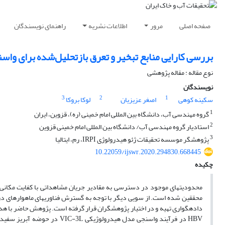
صفحه اصلی
مرور
اطلاعات نشریه
راهنمای نویسندگان
بررسی کارایی منابع تبخیر و تعرق بازتحلیل‌شده برای واس
نوع مقاله : مقاله پژوهشی
نویسندگان
3
2
1
سکینه کوهی
اصغر عزیزیان
لوکا بروکا
1
گروه مهندسی آب، دانشگاه بین المللی امام خمینی (ره)، قزوین، ایران
2
استادیار گروه مهندسی آب/ دانشگاه بین المللی امام خمینی قزوین
3
پژوهشگر موسسه تحقیقات ژئو هیدرولوژی IRPI، رم، ایتالیا
10.22059/ijswr.2020.294830.668445
چکیده
محدودیت­های موجود در دسترسی به مقادیر جریان مشاهداتی با کفایت مکانی 
محققین شده است. از سویی دیگر با توجه به گسترش فناوری­های ماهواره­ای در سا
HBV در فرآیند واسنجی مدل هید