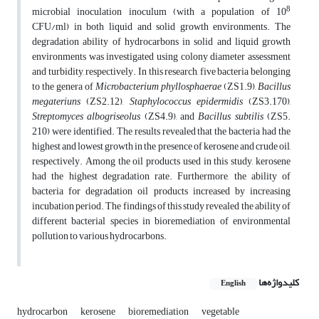
8
microbial inoculation inoculum (with a population of 10
CFU/ml) in both liquid and solid growth environments. The
degradation ability of hydrocarbons in solid and liquid growth
environments was investigated using colony diameter assessment
and turbidity, respectively. In this research, five bacteria belonging
to the genera of
Microbacterium phyllosphaerae
(ZS1.9),
Bacillus
megateriuns
(ZS2.12),
Staphylococcus epidermidis
(ZS3.170),
Streptomyces albogriseolus
(ZS4.9), and
Bacillus subtilis
(ZS5.
210) were identified. The results revealed that the bacteria had the
highest and lowest growth in the presence of kerosene and crude oil,
respectively. Among the oil products used in this study, kerosene
had the highest degradation rate. Furthermore, the ability of
bacteria for degradation oil products increased by increasing
incubation period. The findings of this study revealed the ability of
different bacterial species in bioremediation of environmental
pollution to various hydrocarbons.
کلیدواژه‌ها
English
hydrocarbon
kerosene
bioremediation
vegetable