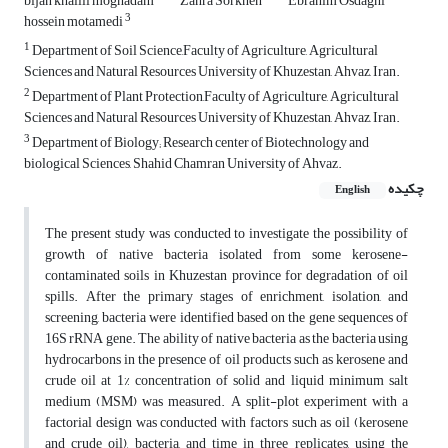
bijan khalili moghadam
Zahra Sorkheh
Ebrahim Osdaghi
3
hossein motamedi
1
Department of Soil Science,Faculty of Agriculture, Agricultural
Sciences and Natural Resources University of Khuzestan, Ahvaz, Iran.
2
Department of Plant Protection,Faculty of Agriculture, Agricultural
Sciences and Natural Resources University of Khuzestan, Ahvaz, Iran.
3
Department of Biology; Research center of Biotechnology and
biological Sciences, Shahid Chamran University of Ahvaz.
چکیده
English
The present study was conducted to investigate the possibility of
growth of native bacteria isolated from some kerosene-
contaminated soils in Khuzestan province for degradation of oil
spills. After the primary stages of enrichment, isolation, and
screening, bacteria were identified based on the gene sequences of
16S rRNA gene. The ability of native bacteria as the bacteria using
hydrocarbons in the presence of oil products such as kerosene and
crude oil at 1% concentration of solid and liquid minimum salt
medium (MSM) was measured. A split-plot experiment with a
factorial design was conducted with factors such as oil (kerosene
and crude oil), bacteria, and time in three replicates, using the