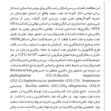
این مطالعه با هدف بررسی امکان رشد باکتری­های بومی جداسازی شده از
برخی نواحی خاک آلوده به نفت سفید واقع در استان خوزستان در
تجزیه آلودگی‌های نفتی مورد بررسی قرار گرفت. پس از مراحل
غنی‌سازی، جداسازی و غربالگری اولیه، بر اساس توالی ژن کدکننده 16S
rRNA، باکتری‌ها شناسایی شدند. توانایی باکتری­های بومی به عنوان
باکتری­های استفاده کننده از هیدروکربن­ها در حضور مواد نفتی از قبیل
نفت سفید و نفت خام با غلظت 1% در محیط کشت نمکی حداقل(MSM)
جامد و مایع اندازه­گیری شد. آزمایش به صورت اسپلیت پلات در قالب
طرح فاکتوریل با عامل­های نفت (سفید یا خام)، باکتری و زمان در سه
8
تکرار با به‌کارگیری مایه تلقیح میکروبی (با جمعیت CFU/ml 10
) در هر
دو محیط کشت مایع و جامد انجام پذیرفت. بررسی توانایی تجزیه­کنندگی
هیدروکربن­ها در محیط جامد و مایع بر­اساس کدورت­سنج انجام پذیرفت.
در نتیجه این تحقیق پنج باکتری متعلق به جنس‌های
Microbacterium
phyllosphaerae
(ZS1.9)،
Bacillus megateriuns
(ZS2.12
)
،
Staphyloccoccus epidermidis
(ZS3.170)،
Streptomyces
(ZS4.9) و
albogriseolus
Bacillus subtilis
(ZS5.210) شناسایی
گردیدند. نتایج نشان داد که بیشترین رشد توسط باکتری­ها در حضور
ماده نفت سفید بود. در حالی که نفت خام کمترین رشد را داشت. از
میان مواد نفتی استفاده شده بالاترین تجزیه مربوط به ماده نفت سفید
بود. همچنین توانایی باکتری­ها در تجزیه مواد نفتی با گذشت مدت زمان